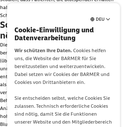
haben, anfälliger für einen Herzinfarkt, einen
Schlaganfall oder eine Lungenembolie sind.
DEU
So wenig fremdes Blut wie
Cookie-Einwilligung und
nötig
Datenverarbeitung
Die Weltgesundheitsorganisation fordert deshalb
Wir schützen Ihre Daten.
Cookies helfen
bereits seit 2010 ein Patient
Blood
Management
uns, die Website der BARMER für Sie
(übersetzt: Patienten-Blut-Management), um
bereitzustellen und weiterzuentwickeln.
unnötige Transfusionen zu vermeiden. Das
Dabei setzen wir Cookies der BARMER und
entsprechende Konzept umfasst insgesamt mehr
Cookies von Drittanbietern ein.
als 100 Einzelmaßnahmen, die sich auf drei Säulen
verteilen: Die frühe Untersuchung und
Sie entscheiden selbst, welche Cookies Sie
Behandlung einer gegebenenfalls vorhandenen
zulassen. Technisch erforderliche Cookies
Anämie (Blutarmut) vor geplanten Eingriffen mit
sind nötig, damit Sie die Funktionen
hohem Transfusionsrisiko; Minimierung des
unserer Website und den Mitgliederbereich
Blutverlustes und vermehrte Nutzung