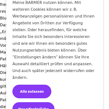
Meine BARMER nutzen können. Mit
fremdblutsparender Maßnahmen, sowie ein
weiteren Cookies können wir z. B.
ressourcenschonender, rationaler Einsatz von
Werbeanzeigen personalisieren und Ihnen
Blutkonserven.
Angebote von Dritten zur Verfügung
Das A und O ist eine optimale
OP
-Vorbereitung.
stellen. Oder herausfinden, für welche
„Erfahrungen zeigen, dass es in vielen Fällen
Inhalte Sie sich besonders interessieren
möglich ist, die körpereigenen Blutreserven im
und wie wir Ihnen ein besonders gutes
Vorfeld einer Operation gezielt zu stärken“, so
Nutzungserlebnis bieten können. Über
Marschall. So würden etwa 30 Prozent aller
"Einstellungen ändern" können Sie Ihre
Patienten an einer Blutarmut (Anämie) leiden, die
Auswahl detailliert prüfen und anpassen.
Hälfte von ihnen bedingt durch Eisenmangel.
Und auch später jederzeit widerrufen oder
Dieser ließe sich durch intravenöse Eisengaben
ändern.
kurzfristig und relativ leicht beheben. Ähnliches
gilt auch für Vitamin-B-12- und Folsäure-Mangel.
Alle zulassen
Außerdem kann Wundblut aufbereitet und dem
Patienten zurückgegeben werden, wodurch sich
die Patienten aus eigener Kraft erholen können.
Nur erforderliche