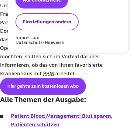
Unter der Federführung des Universitätsklinikums
Frankfurt wurde in Deutschland im Jahr 2014 das
Einstellungen ändern
Patient
Blood
Management Netzwerk gegründet.
Doch noch setzen längst nicht alle Krankenhäuser
Impressum
das Konzept um. Patienten, die bei geplanten
Datenschutz-Hinweise
Operationen ihre eigene Sicherheit erhöhen
möchten, sollten sich im Vorfeld darüber
informieren, ob das von ihnen favorisierte
Krankenhaus mit
PBM
arbeitet.
Hier geht's zum kostenlosen
Abo
Alle Themen der Ausgabe:
Patient Blood Management: Blut sparen,
Patienten schützen