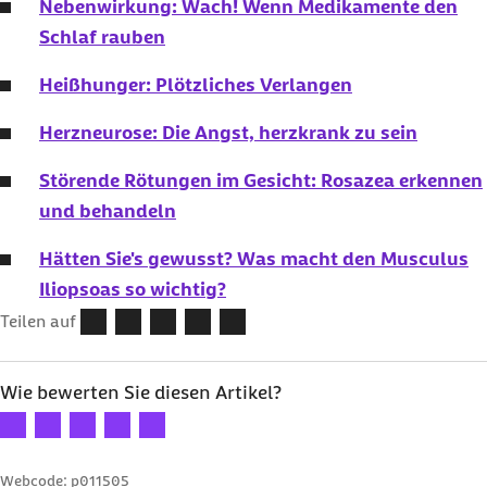
Nebenwirkung: Wach! Wenn Medikamente den
Schlaf rauben
Heißhunger: Plötzliches Verlangen
Herzneurose: Die Angst, herzkrank zu sein
Störende Rötungen im Gesicht: Rosazea erkennen
und behandeln
Hätten Sie's gewusst? Was macht den Musculus
Iliopsoas so wichtig?
Teilen auf
Wie bewerten Sie diesen Artikel?
Ihre Bewertung: 1 Stern
Ihre Bewertung: 2 Sterne
Ihre Bewertung: 3 Sterne
Ihre Bewertung: 4 Sterne
Ihre Bewertung: 5 Sterne
Webcode: p011505