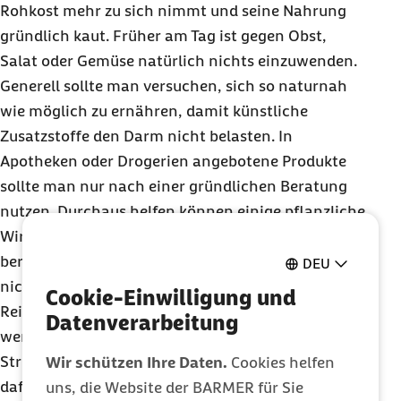
Rohkost mehr zu sich nimmt und seine Nahrung
gründlich kaut. Früher am Tag ist gegen Obst,
Salat oder Gemüse natürlich nichts einzuwenden.
Generell sollte man versuchen, sich so naturnah
wie möglich zu ernähren, damit künstliche
Zusatzstoffe den Darm nicht belasten. In
Apotheken oder Drogerien angebotene Produkte
sollte man nur nach einer gründlichen Beratung
nutzen. Durchaus helfen können einige pflanzliche
Wirkstoffe wie Pfefferminzöl, um den Darm zu
beruhigen. Allein auf sie sollte man sich jedoch
DEU
nicht verlassen. „Menschen mit dem
Cookie-Einwilligung und
Reizdarmsyndrom sind grundsätzlich gut beraten,
Datenverarbeitung
wenn sie versuchen, in ihren Alltag mehr Ruhe und
Struktur zu bringen“, so Günther. Eine Möglichkeit
Wir schützen Ihre Daten.
Cookies helfen
dafür sind regelmäßige Mahlzeiten in einer
uns, die Website der BARMER für Sie