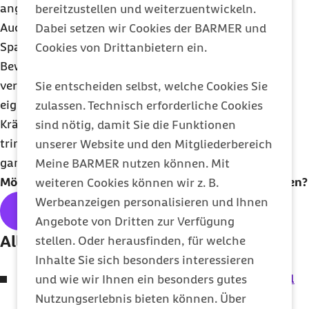
angenehmen Atmosphäre und frei von Zeitdruck.
bereitzustellen und weiterzuentwickeln.
Auch Bewegung wird oft als wohltuend empfohlen.
Dabei setzen wir Cookies der BARMER und
Spaziergänge oder Walking sorgt für ausreichende
Cookies von Drittanbietern ein.
Bewegung. Betroffene sollten auch nicht
vergessen, ausreichend zu trinken. Am besten
Sie entscheiden selbst, welche Cookies Sie
eignen sich dafür stilles Wasser oder ungesüßte
zulassen. Technisch erforderliche Cookies
Kräutertees. Stress zu vermeiden, ausreichend zu
sind nötig, damit Sie die Funktionen
trinken und Bewegung sind Ratschläge, die sich
unserer Website und den Mitgliederbereich
ganz einfach in den Alltag einbauen lassen.
Meine BARMER nutzen können. Mit
Möchten Sie unseren
Newsletter
regelmäßig erhalten?
weiteren Cookies können wir z. B.
Werbeanzeigen personalisieren und Ihnen
Hier geht's zum kostenlosen
Abo
Angebote von Dritten zur Verfügung
Alle Themen der Ausgabe:
stellen. Oder herausfinden, für welche
Inhalte Sie sich besonders interessieren
Progressive Muskelentspannung – Einfach mal
und wie wir Ihnen ein besonders gutes
abschalten
Nutzungserlebnis bieten können. Über