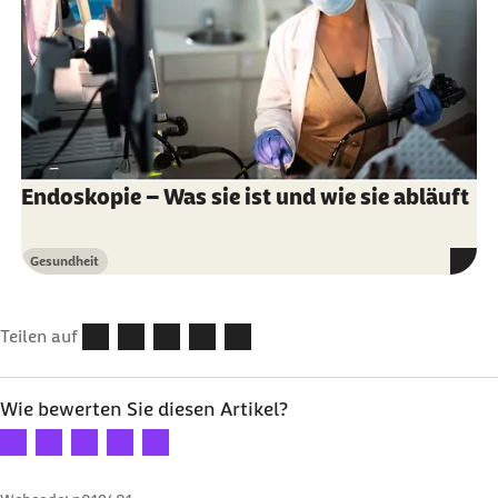
Endoskopie – Was sie ist und wie sie abläuft
Gesundheit
Kategorie
Teilen auf
Wie bewerten Sie diesen Artikel?
Ihre Bewertung: 1 Stern
Ihre Bewertung: 2 Sterne
Ihre Bewertung: 3 Sterne
Ihre Bewertung: 4 Sterne
Ihre Bewertung: 5 Sterne