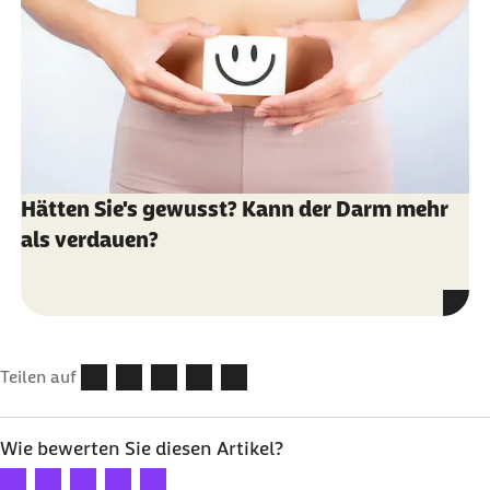
Hätten Sie's gewusst? Kann der Darm mehr
als verdauen?
Teilen auf
Wie bewerten Sie diesen Artikel?
Ihre Bewertung: 1 Stern
Ihre Bewertung: 2 Sterne
Ihre Bewertung: 3 Sterne
Ihre Bewertung: 4 Sterne
Ihre Bewertung: 5 Sterne