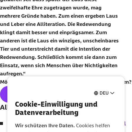
zweifelhafte Ehre zugetragen wurde, mag
mehrere Gründe haben. Zum einen ergeben Laus
und Leber eine Alliteration. Die Redewendung
klingt damit besser und einprägsamer. Zum
anderen ist die Laus ein winziges, unscheinbares
Tier und unterstreicht damit die Intention der
Redewendung. Schließlich kommt sie dann zum
Einsatz, wenn sich Menschen über Nichtigkeiten
aufregen.
Möchten Sie unseren
Newsletter
regelmäßig erhalten?
DEU
Hier geht's zum kostenlosen
Abo
Cookie-Einwilligung und
Alle Themen der Ausgabe:
Datenverarbeitung
Progressive Muskelentspannung – Einfach mal
Wir schützen Ihre Daten.
Cookies helfen
abschalten