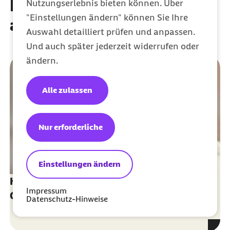
Diese Artikel könnten Sie
Nutzungserlebnis bieten können. Über
"Einstellungen ändern" können Sie Ihre
auch interessieren
Auswahl detailliert prüfen und anpassen.
Und auch später jederzeit widerrufen oder
ändern.
Alle zulassen
Nur erforderliche
Einstellungen ändern
Hätten Sie's gewusst? Hilft Knoblauch im
Impressum
Ohr bei Ohrenschmerzen?
Datenschutz-Hinweise