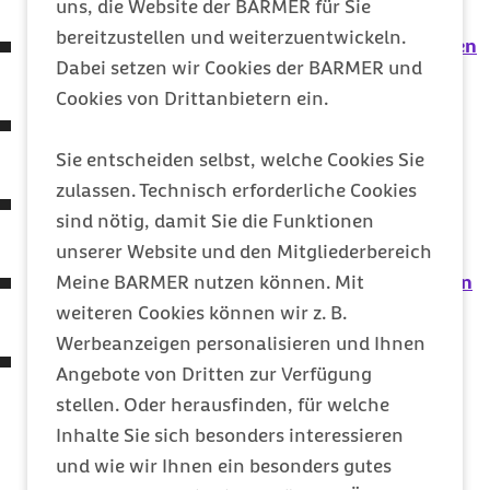
uns, die Website der BARMER für Sie
bereitzustellen und weiterzuentwickeln.
Cyber-Mobbing – Was tun, wenn aus Neckereien
Dabei setzen wir Cookies der BARMER und
Mobbing wird?
Cookies von Drittanbietern ein.
Frühjahrsputz in der Hausapotheke:
Medikamente im Check
Sie entscheiden selbst, welche Cookies Sie
zulassen. Technisch erforderliche Cookies
Kraftausdauer: Damit die Muskeln lange
sind nötig, damit Sie die Funktionen
durchhalten
unserer Website und den Mitgliederbereich
Reizdarmsyndrom – Was dem Darm zu schaffen
Meine BARMER nutzen können. Mit
macht
weiteren Cookies können wir z. B.
Werbeanzeigen personalisieren und Ihnen
Hätten Sie's gewusst? Woher kommt die
Angebote von Dritten zur Verfügung
Redewendung „Eine Laus über die Leber
stellen. Oder herausfinden, für welche
gelaufen“?
Inhalte Sie sich besonders interessieren
und wie wir Ihnen ein besonders gutes