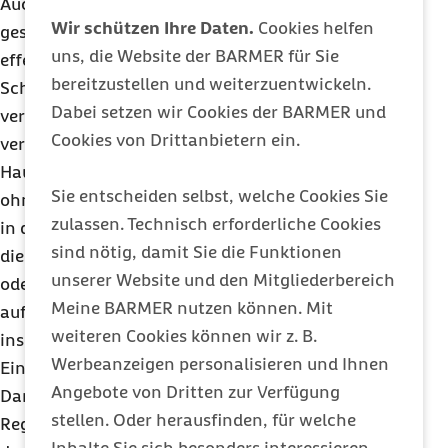
Auch am Urlaubsort lässt sich einiges dafür tun,
Wir schützen Ihre Daten.
Cookies helfen
gesund zu bleiben. Das beginnt mit einem
uns, die Website der BARMER für Sie
effektiven Schutz vor UV-Strahlen, der
bereitzustellen und weiterzuentwickeln.
Schädigungen der Haut durch die Sonne
Dabei setzen wir Cookies der BARMER und
verhindert. „Es lohnt sich, einen Sonnenbrand zu
Cookies von Drittanbietern ein.
vermeiden. Denn jeder Sonnenbrand erhöht das
Hautkrebsrisiko“, so Marschall. Sie empfiehlt, nicht
Sie entscheiden selbst, welche Cookies Sie
ohne Sonnencreme mit hohem Lichtschutzfaktor
zulassen. Technisch erforderliche Cookies
in die Sonne zu gehen. Noch besser geschützt ist
sind nötig, damit Sie die Funktionen
die Haut durch Textilien und der Kopf durch Hut
unserer Website und den Mitgliederbereich
oder Kappe. Der Sonnenschutz sollte wiederholt
Meine BARMER nutzen können. Mit
aufgetragen werden, besonders nach dem Sprung
weiteren Cookies können wir z. B.
ins kühle Nass.
Werbeanzeigen personalisieren und Ihnen
Ein anderes häufiges Urlaubsproblem sind
Angebote von Dritten zur Verfügung
Darminfektionen, besonders bei Fernreisen in
stellen. Oder herausfinden, für welche
Regionen mit tropischem Klima. Sie entstehen
Inhalte Sie sich besonders interessieren