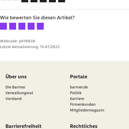
Wie bewerten Sie diesen Artikel?
Ihre Bewertung: 1 Stern
Ihre Bewertung: 2 Sterne
Ihre Bewertung: 3 Sterne
Ihre Bewertung: 4 Sterne
Ihre Bewertung: 5 Sterne
Webcode: p018836
Letzte Aktualisierung:
15.07.2022
Über uns
Portale
Die Barmer
barmer.de
Verwaltungsrat
Politik
Vorstand
Karriere
Firmenkunden
Mitgliedermagazin
Barrierefreiheit
Rechtliches