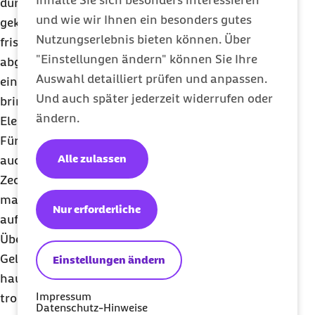
durch Keime. Den besten Schutz davor bietet frisch
und wie wir Ihnen ein besonders gutes
gekochtes Essen und eigenhändig geschältes
Nutzungserlebnis bieten können. Über
frisches Obst. Wasser sollte man möglichst
"Einstellungen ändern" können Sie Ihre
abgekocht trinken. Wenn sich doch Durchfall
Auswahl detailliert prüfen und anpassen.
einstellt, heißt es vor allem viel trinken. Am besten
Und auch später jederzeit widerrufen oder
bringt man für solch einen Fall schon von zu Hause
ändern.
Elektrolytpulver mit, das man im Wasser auflöst.
Für Aktivitäten im Freien empfiehlt Marschall,
Alle zulassen
auch an den Schutz vor lästigen Mücken und
Zecken zu denken. Denn die können in so
manchem Urlaubsland noch deutlich häufiger
Nur erforderliche
auftreten als in Deutschland und sind als
Überträger von Krankheiten wie Malaria oder
Gelbfieber gut bekannt. „Ein guter Schutz ist
Einstellungen ändern
hautbedeckende Kleidung. Sie sollte vor allem in
Impressum
tropischen Ländern in den Abendstunden getragen
Datenschutz-Hinweise