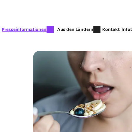
Zum Seiteninhalt springen
zur Zeit aktiv:
Presseinformationen
Aus den Ländern
Kontakt
Info