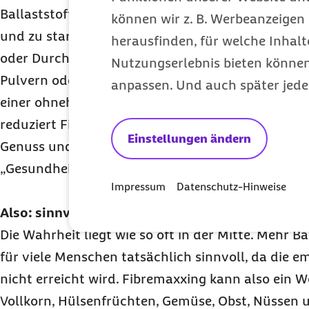
Ballaststoffe, aber nicht im Turbo-Modus. „Wer se
können wir z. B. Werbeanzeigen 
und zu stark erhöht, riskiert Blähungen, Bauchs
herausfinden, für welche Inhalt
oder Durchfall“, warnt Dr. Marschall. Besonders is
Nutzungserlebnis bieten können.
Pulvern oder Kapseln seien kritisch zu bewerten, 
anpassen. Und auch später jede
einer ohnehin ballaststoffreichen Ernährung ko
reduziert Fibremaxxing Ernährung oft auf eine einz
Einstellungen ändern
Genuss und individuelle Verträglichkeit geraten i
„Gesundheit ist kein Wettkampf“, warnt Marschall
Impressum
Datenschutz-Hinweise
Also: sinnvoll oder Quatsch?
Die Wahrheit liegt wie so oft in der Mitte. Mehr Bal
für viele Menschen tatsächlich sinnvoll, da die 
nicht erreicht wird. Fibremaxxing kann also ein We
Vollkorn, Hülsenfrüchten, Gemüse, Obst, Nüssen 