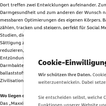
Dort treffen zwei Entwicklungen aufeinander. Zu
Darmgesundheit und zum anderen der Wunsch na
messbaren Optimierungen des eigenen Körpers. Bal
zählen, tracken und steigern, perfekt für Social
Studien, die einen positiven Effekt auf Blutzucker
Sättigung zeigen. Ziel ist es, die Verdauung zu ve
reduzieren, den Blutzucker stabil zu halten und la
Entzündungen zu senken. „Ballaststoffe sind Nah
Cookie-Einwilligun
Darmbakterien und spielen eine zentrale Rolle für
ballaststoffreicher Speiseplan kann das Risiko für 
Wir schützen Ihre Daten.
Cookie
Zivilisationskrankheiten senken“, erklärt die Mediz
weiterzuentwickeln. Dabei setz
Wo liegen die Probleme?
Sie entscheiden selbst, welche C
Das „Maxxing“ ist der Knackpunkt. Denn der Körpe
Funktionen unserer Website un