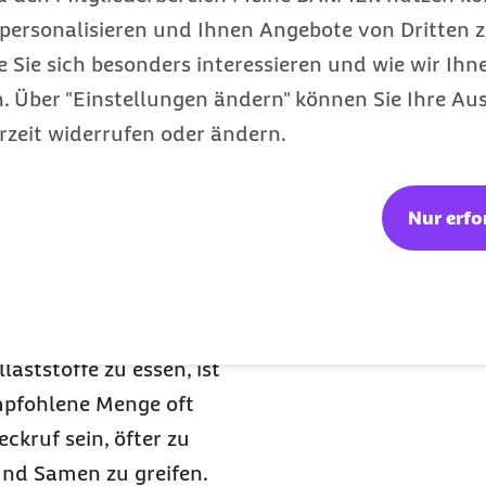
ine Zufuhr zu schnell
personalisieren und Ihnen Angebote von Dritten z
chmerzen, Verstopfung
e Sie sich besonders interessieren und wie wir Ihn
olierte Ballaststoffe aus
 Über "Einstellungen ändern" können Sie Ihre Aus
wenn sie zusätzlich zu
rzeit widerrufen oder ändern.
nsumiert werden. Zudem
ige Kennzahl. Vielfalt,
Nur erfo
n den Hintergrund.
.
laststoffe zu essen, ist
empfohlene Menge oft
ckruf sein, öfter zu
und Samen zu greifen.