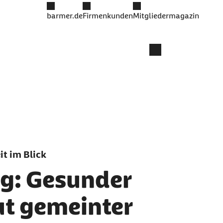
barmer.de
Firmenkunden
Mitgliedermagazin
t im Blick
g: Gesunder
ut gemeinter