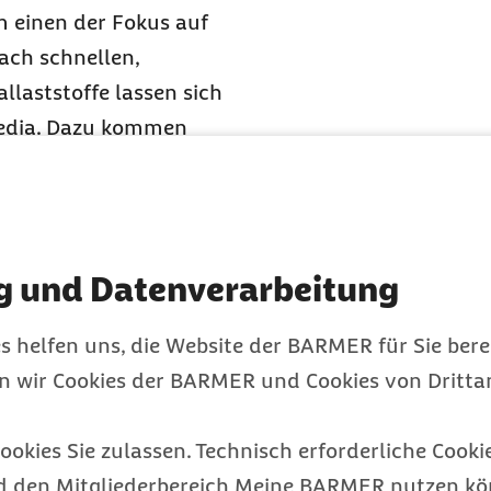
m einen der Fokus auf
ch schnellen,
laststoffe lassen sich
 Media. Dazu kommen
, Cholesterin und
rbessern, Heißhunger zu
ngfristig sogar
rung für unsere
g und Datenverarbeitung
 die Gesundheit. Ein
viele
s helfen uns, die Website der BARMER für Sie bere
inerin.
en wir Cookies der BARMER und Cookies von Drittan
ookies Sie zulassen. Technisch erforderliche Cookie
r liebt zwar
d den Mitgliederbereich Meine BARMER nutzen kön