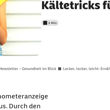
Kältetricks f
3 Min
Lesedauer weniger als
Newsletter - Gesundheit im Blick
Lecker, locker, leicht: Ern
mometeranzeige
us. Durch den