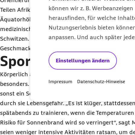
Orientierung bieten. So wird zum Beispiel in Indie
können wir z. B. Werbeanzeigen 
Teilen Afrikas oft sehr scharf gegessen. „Dass in 
herausfinden, für welche Inhalt
Äquatorhöhe häufig scharfe Speisen auf den Tisc
Nutzungserlebnis bieten können.
medizinischer Sicht Sinn. Scharfes Essen bringt 
anpassen. Und auch später jede
Schwitzen. Das hilft, ihn abzukühlen“, so Marschal
Geschmack und vor allem in Maßen gewürzt wer
Sport zur rechten Ze
Einstellungen ändern
Körperlich aktiv zu sein belastet den Körper bei
Impressum
Datenschutz-Hinweise
besonders. Speziell die pralle Mittagssonne sollt
sonst ein Sonnenstich oder Hitzschlag droht. Im 
durch sie Lebensgefahr. „Es ist klüger, stattdess
spätabends zu trainieren, wenn die Temperaturen 
Risiko für Sonnenbrand wird so verringert“, sagt 
seien weniger intensive Aktivitäten ratsam, um de