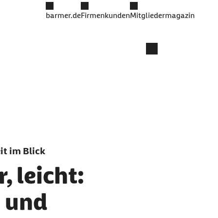
barmer.de
Firmenkunden
Mitgliedermagazin
t im Blick
, leicht:
 und