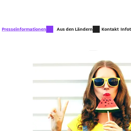
Zum Seiteninhalt springen
zur Zeit aktiv:
Presseinformationen
Aus den Ländern
Kontakt
Info