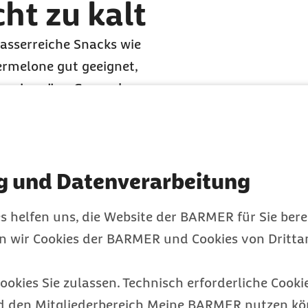
ht zu kalt
asserreiche Snacks wie
ermelone gut geeignet,
en wie grüne Gazpacho
vorragend, Kraft
 und unterstützen den
rieren. Im Hinblick auf
iskalt zu essen. Sehr
g und Datenverarbeitung
 aufzuheizen. Doch auch
s helfen uns, die Website der BARMER für Sie bere
 Deshalb empfiehlt es
en wir Cookies der BARMER und Cookies von Drittan
derater Temperatur zu
en die
ookies Sie zulassen. Technisch erforderliche Cookie
eltregionen
d den Mitgliederbereich Meine BARMER nutzen kön