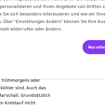
n, Pakistan und weiten
personalisieren und Ihnen Angebote von Dritten z
vielen Ländern nahe
e Sie sich besonders interessieren und wie wir Ihn
h kommen, ergibt aus
 Über "Einstellungen ändern" können Sie Ihre Aus
den Körper zum
rzeit widerrufen oder ändern.
l. Auch hier sollte nach
den.
it
Nur erfo
 hohen Temperaturen ganz
e gemieden werden, da
schlimmsten Fall besteht
en frühmorgens oder
kühler sind. Auch das
Marschall. Grundsätzlich
n Kreislauf nicht