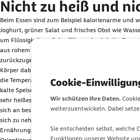
Nicht zu heiß und nic
Beim Essen sind zum Beispiel kalorienarme und w
Joghurt, grüner Salat und frisches Obst wie Wass
um Flüssigkeit zurückzuführen. Auch kalte Supp
aus rohem Gemüse oder Tomatensuppe helfen her
zurückzugeben. Sie sind zudem leicht verdaulich
Körper dabei, sich auf die Hitzeabwehr zu konzent
die Temperatur der Gerichte ist es ratsam, nicht e
Cookie-Einwilligun
kalte Speisen regen den Körper nur dazu an, sich
Wir schützen Ihre Daten.
Cookie
sehr heißes Essen kann zu Hitzewallungen führen.
weiterzuentwickeln. Dabei setz
sich an besonders warmen Tagen, Speisen mit mo
sich zu nehmen. Bei der Auswahl des Essens könn
Sie entscheiden selbst, welche C
Ernährungsgewohnheiten der Bewohner heißer W
Funktionen unserer Website un