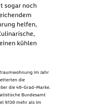
t sogar noch
reichendem
hrung helfen,
ulinarische,
 einen kühlen
d 2raumwohnung im Jahr
letterten die
ber die 40-Grad-Marke.
Statistische Bundesamt
el 9.130 mehr als im