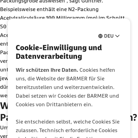
Packungsgröße ausweisen“, sagt Günther.
Beispielsweise enthält eine N2-Packung
Acetylsalicylsäure 100 Milligramm (mg) im Schnitt
50 Tabletten, während eine N2-Packung
Acetylsalicylsäure 500 mg nur 30 Tabletten
DEU
enthält. „Welche Mengen in den jeweiligen
Cookie-Einwilligung und
Packungsgrößen enthalten sind, kann bei
Datenverarbeitung
verschiedenen Wirkstoffen und Dosierungen
unterschiedlich sein. Packungen, deren Inhalte die
Wir schützen Ihre Daten.
Cookies helfen
jeweils größte Packungsgröße N3 übersteigen,
uns, die Website der BARMER für Sie
dürfen von gesetzlichen Kassen nicht erstattet
bereitzustellen und weiterzuentwickeln.
werden.“
Dabei setzen wir Cookies der BARMER und
Warum überhaupt
Cookies von Drittanbietern ein.
Packungsgrößenkennzeichen?
Sie entscheiden selbst, welche Cookies Sie
Um den Sinn der Größenkennzeichen besser zu
zulassen. Technisch erforderliche Cookies
verstehen, muss zunächst der Fachbegriff „aut