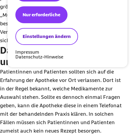
größeren Spielraum bei der Abgabe von Arzneien.
Nur erforderliche
„Muss eine bestimmte Packungsgröße nicht extra
bestellt werden, dann kann das eine schnellere
Versorgung mit notwendigen Medikamenten mit
Einstellungen ändern
sich bringen“, erläutert Günther.
Das müssen Patientinnen
Impressum
Datenschutz-Hinweise
und Patienten beachten
Patientinnen und Patienten sollten sich auf die
Erfahrung der Apotheke vor Ort verlassen. Dort ist
in der Regel bekannt, welche Medikamente zur
Auswahl stehen. Sollte es dennoch einmal Fragen
geben, kann die Apotheke diese in einem Telefonat
mit der behandelnden Praxis klären. In solchen
Fällen müssen sich Patientinnen und Patienten
zumeist auch kein neues Rezept besorgen.