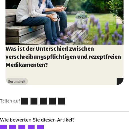
Was ist der Unterschied zwischen
verschreibungspflichtigen und rezeptfreien
Medikamenten?
Gesundheit
Kategorie
Teilen auf
Wie bewerten Sie diesen Artikel?
Ihre Bewertung: 1 Stern
Ihre Bewertung: 2 Sterne
Ihre Bewertung: 3 Sterne
Ihre Bewertung: 4 Sterne
Ihre Bewertung: 5 Sterne