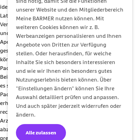
sind nötig, damit Sie die Funktionen
idem“ erläutert werden. Dieser leitet sich aus dem
unserer Website und den Mitgliederbereich
Lateinischen ab und bedeutet „oder das Gleiche“.
Meine BARMER nutzen können. Mit
Verordnet eine Ärztin oder ein Arzt ein Arzneimittel
weiteren Cookies können wir z. B.
und hat einen Austausch zugelassen, prüft die
Werbeanzeigen personalisieren und Ihnen
Apotheke, welches preisgünstige Arzneimittel für
Angebote von Dritten zur Verfügung
gesetzlich Versicherte in Frage kommt. Dabei
stellen. Oder herausfinden, für welche
können mehrere Arzneien derselben
Inhalte Sie sich besonders interessieren
Packungsgröße zur Auswahl stehen. Wurde zum
und wie wir Ihnen ein besonders gutes
Beispiel eine Packungsgröße N3 verordnet, so kann
Nutzungserlebnis bieten können. Über
es sein, dass Patientinnen bzw. Patienten eine
"Einstellungen ändern" können Sie Ihre
Packung mit 100 Tabletten oder mit 95 Tabletten
Auswahl detailliert prüfen und anpassen.
erhalten. Der Apotheker oder die Apothekerin ist
Und auch später jederzeit widerrufen oder
rechtlich verpflichtet, anstelle des verordneten
ändern.
Arzneimittels ein wirkstoffgleiches Medikament
abzugeben, wenn dieses rabattiert bzw.
Alle zulassen
preisgünstiger ist. Zudem haben Apotheken einen