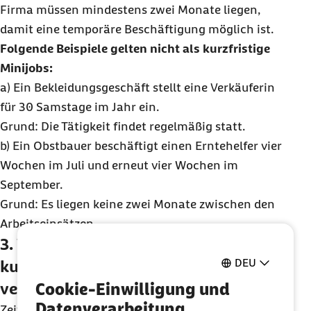
Firma müssen mindestens zwei Monate liegen,
damit eine temporäre Beschäftigung möglich ist.
Folgende Beispiele gelten nicht als kurzfristige
Minijobs:
a) Ein Bekleidungsgeschäft stellt eine Verkäuferin
für 30 Samstage im Jahr ein.
Grund: Die Tätigkeit findet regelmäßig statt.
b) Ein Obstbauer beschäftigt einen Erntehelfer vier
Wochen im Juli und erneut vier Wochen im
September.
Grund: Es liegen keine zwei Monate zwischen den
Arbeitseinsätzen.
3. Wie viel darf man bei einer
DEU
kurzfristigen Beschäftigung
verdienen?
Cookie-Einwilligung und
Datenverarbeitung
Zeitlich befristete Minijobs haben üblicherweise