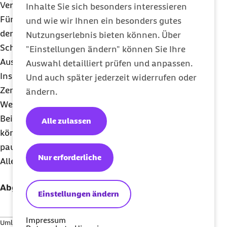
Verdienstes.
Inhalte Sie sich besonders interessieren
Für Arbeitgeber fallen nur Umlagen zum Ausgleich
und wie wir Ihnen ein besonders gutes
der Aufwendungen bei Krankheit (
U1
) und
Nutzungserlebnis bieten können. Über
Schwangerschaft bzw. Mutterschaft (
U2
) der
"Einstellungen ändern" können Sie Ihre
Aushilfe an sowie eine Umlage für den Fall einer
Auswahl detailliert prüfen und anpassen.
Insolvenz. Diese müssen Sie an die Minijob-
Und auch später jederzeit widerrufen oder
Zentrale entrichten.
ändern.
Weiterhin sind kurzfristige Minijobs zu versteuern.
Bei der Erhebung der
Lohnsteuer für Minijobs
Alle zulassen
können Sie zwischen der individuellen und der
pauschalen Besteuerung wählen.
Nur erforderliche
Alle Abgaben für kurzfristige Minijobs im Überblick:
Abgabearten
Höhe der
Einstellungen ändern
Abgaben
Impressum
Umlage U1
0,8 %