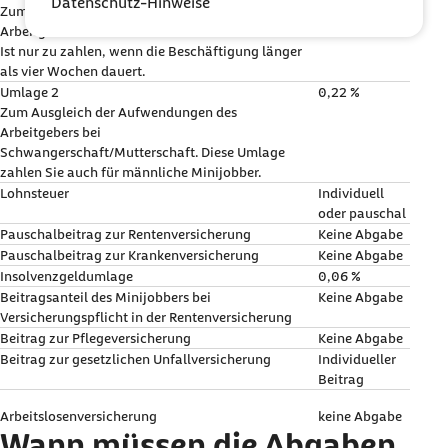
Datenschutz-Hinweise
Zum Ausgleich der Aufwendungen des
Arbeitgebers bei Krankheit.
Ist nur zu zahlen, wenn die Beschäftigung länger
als vier Wochen dauert.
Umlage 2
0,22 %
Zum Ausgleich der Aufwendungen des
Arbeitgebers bei
Schwangerschaft/Mutterschaft. Diese Umlage
zahlen Sie auch für männliche Minijobber.
Lohnsteuer
Individuell
oder pauschal
Pauschalbeitrag zur Rentenversicherung
Keine Abgabe
Pauschalbeitrag zur Krankenversicherung
Keine Abgabe
Insolvenzgeldumlage
0,06 %
Beitragsanteil des Minijobbers bei
Keine Abgabe
Versicherungspflicht in der Rentenversicherung
Beitrag zur Pflegeversicherung
Keine Abgabe
Beitrag zur gesetzlichen Unfallversicherung
Individueller
Beitrag
Arbeitslosenversicherung
keine Abgabe
Wann müssen die Abgaben