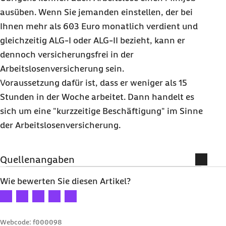
ausüben. Wenn Sie jemanden einstellen, der bei
Ihnen mehr als 603 Euro monatlich verdient und
gleichzeitig ALG-I oder ALG-II bezieht, kann er
dennoch versicherungsfrei in der
Arbeitslosenversicherung sein.
Voraussetzung dafür ist, dass er weniger als 15
Stunden in der Woche arbeitet. Dann handelt es
sich um eine "kurzzeitige Beschäftigung" im Sinne
der Arbeitslosenversicherung.
Quellenangaben
Weiterführende Informationen
Wie bewerten Sie diesen Artikel?
Ihre Bewertung: 1 Stern
Ihre Bewertung: 2 Sterne
Ihre Bewertung: 3 Sterne
Ihre Bewertung: 4 Sterne
Ihre Bewertung: 5 Sterne
Minijob-Zentrale:
www.minijob-zentrale.de
Webcode: f000098
Geringfuegigebeschaeftigung.net: