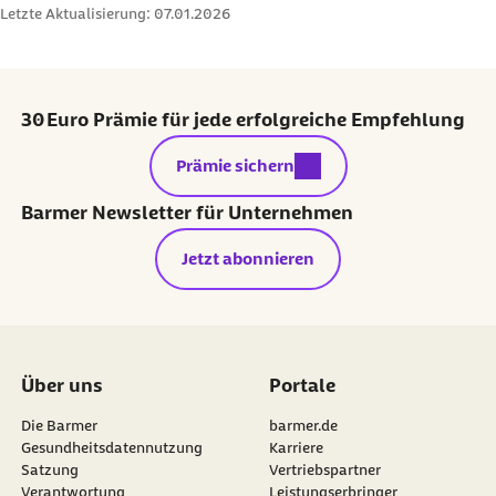
Letzte Aktualisierung:
07.01.2026
www.geringfuegigebeschaeftigung.net
Bundesministerium für Arbeit und Soziales:
www.bmas.de
30 Euro Prämie für jede erfolgreiche Empfehlung
Geringfügigkeits-Richtlinien
externer Link:
Prämie sichern
Barmer Newsletter für Unternehmen
Jetzt abonnieren
Über uns
Portale
Die Barmer
barmer.de
Gesundheitsdatennutzung
Karriere
Satzung
Vertriebspartner
Verantwortung
Leistungserbringer