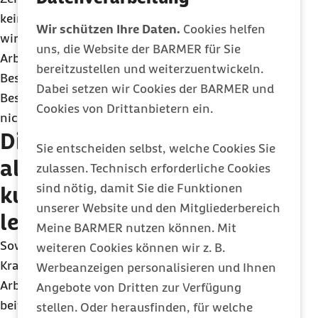
keine Verdienstgrenze, außer die Beschäftigung
Wir schützen Ihre Daten.
Cookies helfen
wird berufsmäßig ausgeübt. Daher müssen Sie als
uns, die Website der BARMER für Sie
Arbeitgeber die Berufsmäßigkeit vor
bereitzustellen und weiterzuentwickeln.
Beschäftigungsbeginn prüfen.
Wird die
Dabei setzen wir Cookies der BARMER und
Beschäftigung berufsmäßig ausgeübt, ist diese
Cookies von Drittanbietern ein.
nicht versicherungsfrei.
Diese Abgaben haben Sie
Sie entscheiden selbst, welche Cookies Sie
als Arbeitgeber für
zulassen. Technisch erforderliche Cookies
sind nötig, damit Sie die Funktionen
kurzfristige Minijobs zu
unserer Website und den Mitgliederbereich
leisten
Meine BARMER nutzen können. Mit
Sowohl Sie als auch Ihre Aushilfe sind in der
weiteren Cookies können wir z. B.
Kranken-, Pflege-, Renten- und
Werbeanzeigen personalisieren und Ihnen
Arbeitslosenversicherung versicherungs- und
Angebote von Dritten zur Verfügung
beitragsfrei – unabhängig von der Höhe des
stellen. Oder herausfinden, für welche