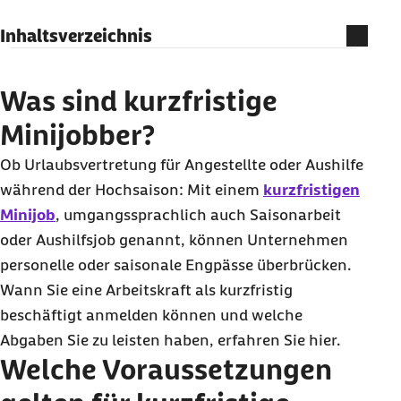
Inhaltsverzeichnis
Was sind kurzfristige Minijobber?
Welche Voraussetzungen gelten für kurzfristige
Was sind kurzfristige
Minijobs?
Minijobber?
Diese Abgaben haben Sie als Arbeitgeber für
Ob Urlaubsvertretung für Angestellte oder Aushilfe
kurzfristige Minijobs zu leisten
während der Hochsaison: Mit einem
kurzfristigen
Wann müssen die Abgaben gezahlt werden?
Minijob
, umgangssprachlich auch Saisonarbeit
Besonderheiten bei ausländischen
oder Aushilfsjob genannt, können Unternehmen
Saisonarbeitern & Arbeitslosen
personelle oder saisonale Engpässe überbrücken.
Wann Sie eine Arbeitskraft als kurzfristig
beschäftigt anmelden können und welche
Abgaben Sie zu leisten haben, erfahren Sie hier.
Welche Voraussetzungen