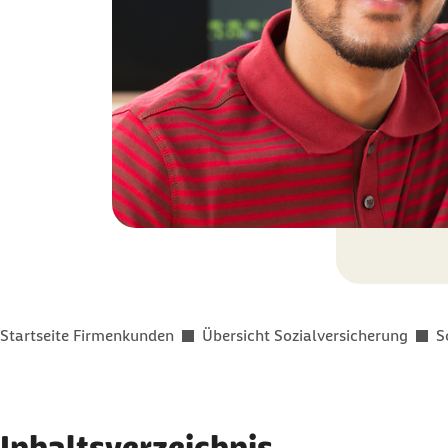
Sie befinden sich hier:
Startseite Firmenkunden
Übersicht Sozialversicherung
S
Inhaltsverzeichnis