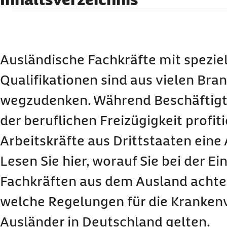
Wie werden Fachkräfte aus dem Ausland einges
Welche Fachkräfte aus dem Ausland benötigen 
in Deutschland?
Ausländische Fachkräfte mit spezie
Wichtig für Fachkräfte aus dem Ausland: Kra
Qualifikationen sind aus vielen Bra
Ausnahmen von der Sozialversicherungspflicht
wegzudenken. Während Beschäftigt
Fachkräfte
der beruflichen Freizügigkeit profit
Arbeitskräfte aus Drittstaaten eine 
Lesen Sie hier, worauf Sie bei der Ei
Fachkräften aus dem Ausland achte
welche Regelungen für die Kranken
Ausländer in Deutschland gelten.