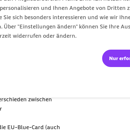
personalisieren und Ihnen Angebote von Dritten z
e Sie sich besonders interessieren und wie wir Ihn
ogenannter Drittstaaten,
 Über "Einstellungen ändern" können Sie Ihre Aus
hland ein Visum bei der
rzeit widerrufen oder ändern.
 Voraussetzung ist die
. Eine Ausnahme gilt für
Nur erfo
anada, der Republik
hne Visum nach
ischen Fachkräfte ihre
erschieden zwischen
r
 die EU-Blue-Card (auch