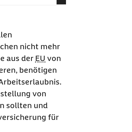
tellt?
einen Aufenthaltstitel
llen
nkenversicherung
nchen nicht mehr
 für ausländische
e aus der
EU
von
ieren, benötigen
Arbeitserlaubnis.
nstellung von
n sollten und
versicherung für