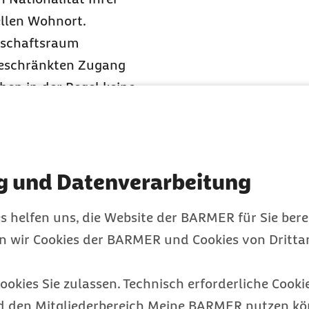
llen Wohnort.
tschaftsraum
geschränkten Zugang
hen in der Regel keine
ehmen.
iel für kroatische
 EU-Bürger in Kroatien
ßerdem in der Schweiz
g und Datenverarbeitung
aus dem
s helfen uns, die Website der BARMER für Sie bere
en wir Cookies der BARMER und Cookies von Drittan
einen
ookies Sie zulassen. Technisch erforderliche Cookie
d den Mitgliederbereich Meine BARMER nutzen kön