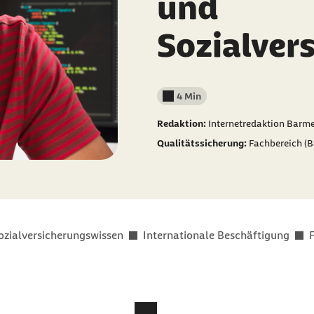
und
Sozialver
4 Min
Lesedauer weniger als
Redaktion:
Internetredaktion Barm
Qualitätssicherung:
Fachbereich (
ozialversicherungswissen
Internationale Beschäftigung