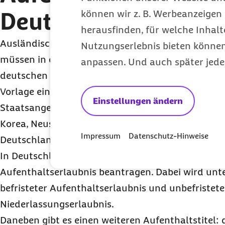
Deutschland?
können wir z. B. Werbeanzeigen 
herausfinden, für welche Inhalt
Ausländische Fachkräfte aller anderer Staaten, s
Nutzungserlebnis bieten können.
müssen in der Regel vor der Einreise nach Deutsc
anpassen. Und auch später jede
deutschen Botschaft im Wohnsitzland beantragen.
Vorlage eines
unterschriebenen Arbeitsvertrages
Einstellungen ändern
Staatsangehörige aus Australien, Israel, Japan, K
Korea, Neuseeland und den USA. Diese können o
Impressum
Datenschutz-Hinweise
Deutschland einreisen.
In Deutschland angekommen, müssen die ausländ
Aufenthaltserlaubnis beantragen. Dabei wird unt
befristeter Aufenthaltserlaubnis und unbefristete
Niederlassungserlaubnis.
Daneben gibt es einen weiteren Aufenthaltstitel: