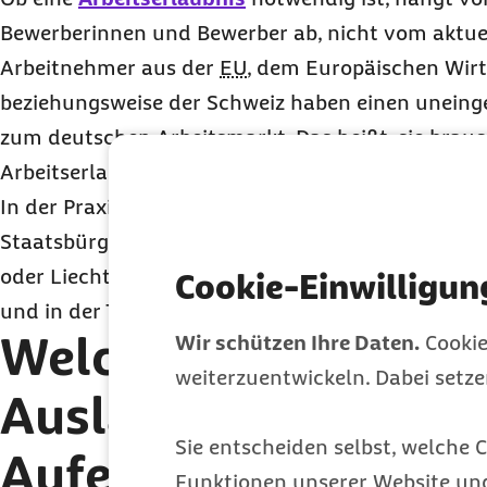
Bewerberinnen und Bewerber ab, nicht vom aktue
Arbeitnehmer aus der
EU
, dem Europäischen Wir
beziehungsweise der Schweiz haben einen unein
zum deutschen Arbeitsmarkt. Das heißt, sie brauc
Arbeitserlaubnis, um eine Beschäftigung aufzun
In der Praxis gibt es jedoch Ausnahmen: zum Beisp
Staatsbürger in einigen Ländern der EU sowie für
oder Liechtenstein. Sonderregelungen gibt es au
Cookie-Einwilligun
und in der Türkei.
Welche Fachkräfte 
Wir schützen Ihre Daten.
Cookie
weiterzuentwickeln. Dabei setz
Ausland benötigen 
Sie entscheiden selbst, welche C
Aufenthaltstitel in
Funktionen unserer Website un