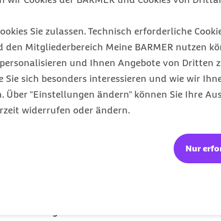
ts
ookies Sie zulassen. Technisch erforderliche Cookie
freiheit von
d den Mitgliederbereich Meine BARMER nutzen kön
egelmäßige
personalisieren und Ihnen Angebote von Dritten z
eitsentgelt gehören alle
e Sie sich besonders interessieren und wie wir Ihn
sicherung darstellen und
 Über "Einstellungen ändern" können Sie Ihre Aus
 mindestens einmal
rzeit widerrufen oder ändern.
beitsentgelt sind also
 regelmäßigen
Nur erfo
e mit hinreichender
nd gezahlt werden,
esarbeitsentgelts