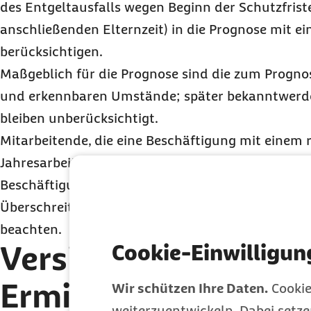
des Entgeltausfalls wegen Beginn der Schutzfrist
anschließenden Elternzeit) in die Prognose mit e
berücksichtigen.
Maßgeblich für die Prognose sind die zum Progn
und erkennbaren Umstände; später bekanntwerd
bleiben unberücksichtigt.
Mitarbeitende, die eine Beschäftigung mit einem
Jahresarbeitsentgelt über der
JAEG
aufnehmen, si
Beschäftigung versicherungsfrei. Bei Aufnahme e
Überschreiten der
JAEG
nach einer
Elternzeit
sind
beachten.
Versicherungsfreihei
Cookie-Einwilligun
Ermittlung des reg
Wir schützen Ihre Daten.
Cookie
weiterzuentwickeln. Dabei setz