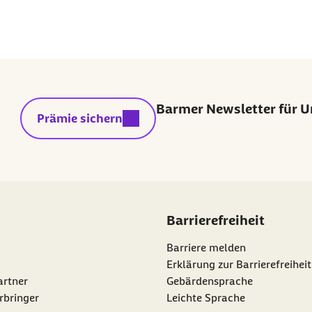
Barmer Newsletter für 
externer Link:
Prämie sichern
Barrierefreiheit
Barriere melden
Erklärung zur Barrierefreiheit
artner
Gebärdensprache
rbringer
Leichte Sprache