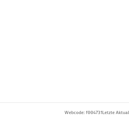
n
 Sterne
ng: 3 Sterne
ertung: 4 Sterne
 Bewertung: 5 Sterne
Webcode: f004731
Letzte Aktual