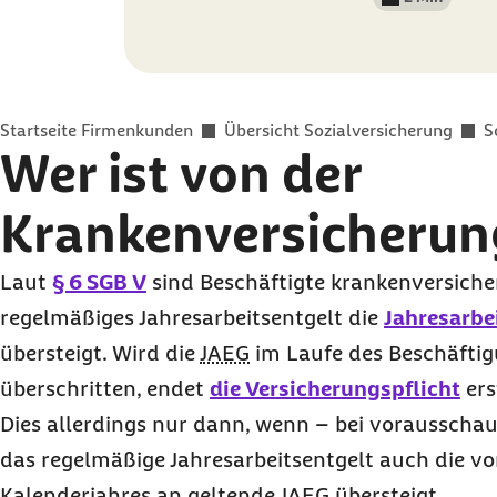
Lesedauer wenig
Sie befinden sich hier:
Startseite Firmenkunden
Übersicht Sozialversicherung
S
Wer ist von der
Krankenversicherung
Laut
§ 6
SGB V
sind Beschäftigte krankenversiche
regelmäßiges Jahresarbeitsentgelt die
Jahresarbe
übersteigt. Wird die
JAEG
im Laufe des Beschäftig
überschritten, endet
die Versicherungspflicht
ers
Dies allerdings nur dann, wenn – bei vorausscha
das regelmäßige Jahresarbeitsentgelt auch die v
Kalenderjahres an geltende JAEG übersteigt.