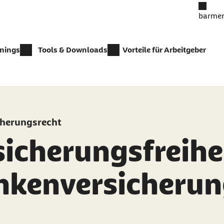
barmer
inings
Tools & Downloads
Vorteile für Arbeitgeber
cherungsrecht
icherungsfreihei
nkenversicheru