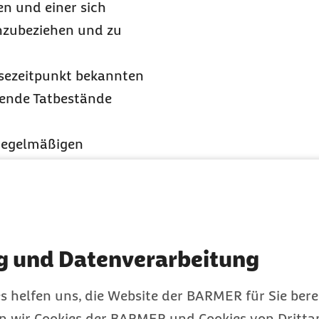
en und einer sich
inzubeziehen und zu
osezeitpunkt bekannten
ende Tatbestände
 regelmäßigen
nd ab Beginn der
iner Beschäftigung mit
 Besonderheiten zu
t:
g und Datenverarbeitung
elmäßigen
s helfen uns, die Website der BARMER für Sie bere
en wir Cookies der BARMER und Cookies von Drittan