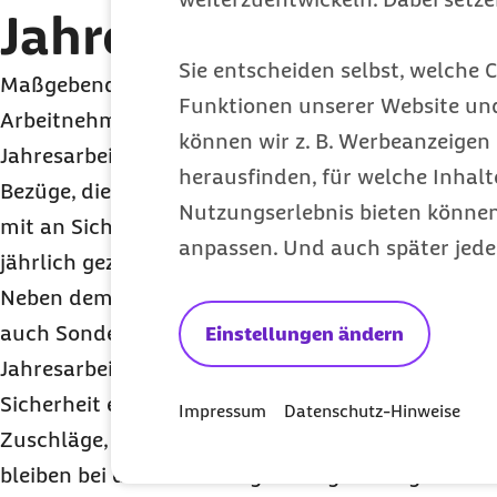
Jahresarbeitsentgel
Sie entscheiden selbst, welche C
Maßgebend für die Beurteilung der Versicherungs
Funktionen unserer Website un
Arbeitnehmern und Arbeitnehmerinnen ist das r
können wir z. B. Werbeanzeigen 
Jahresarbeitsentgelt. Zum regelmäßigen Jahresarb
herausfinden, für welche Inhalt
Bezüge, die Arbeitsentgelt im Sinne der Sozialver
Nutzungserlebnis bieten können.
mit an Sicherheit grenzender Wahrscheinlichkeit
anpassen. Und auch später jede
jährlich gezahlt werden.
Neben dem regelmäßig zu zahlendem laufendem Ar
auch Sonderzuwendungen bei der Ermittlung des
Einstellungen ändern
Jahresarbeitsentgelts zu berücksichtigen, wenn si
Sicherheit erwartet werden können.
Impressum
Datenschutz-Hinweise
Zuschläge, die mit Rücksicht auf den Familiensta
bleiben bei der Ermittlung des regelmäßigen Jahr