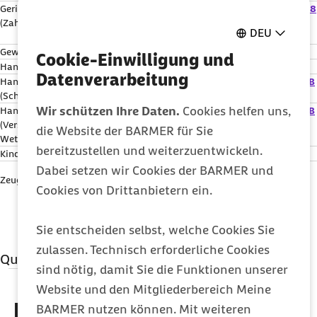
Gerichts(vollzieher)kosten
4 Jahre
mit Ablauf der
§ 17
KostO
,
§ 8
(Zahlung)
rechtskräftigen
GvKostG
DEU
Verfahrenerledigung
Gewinnanteile Privater
3 Jahre
Jahresende
§ 195
BGB
Cookie-Einwilligung und
Handelsvertreter (Vertrag)
3 Jahre
Jahresende
§ 195
BGB
Datenverarbeitung
Handlungsgehilfe
3 Monate
Kenntnis des
§§ 60
,
61
HGB
(Schadenersatzanspruch)
Geschäftsabschlusses
Wir schützen Ihre Daten.
Cookies helfen uns,
Handlungsgehilfe
5 Jahre
spätestens nach
§§ 60
,
61
HGB
(Verstoß gegen
Geschäftsabschluss
die Website der BARMER für Sie
Wettbewerbsverbot)
bereitzustellen und weiterzuentwickeln.
Kindergeld
4 Jahre
Jahresende
§ 45
SGB I
Dabei setzen wir Cookies der BARMER und
Zeugnis (Ausstellung)
3 Jahre
Entstehung des
§ 195
BGB
Cookies von Drittanbietern ein.
Anspruchs
Sie entscheiden selbst, welche Cookies Sie
zulassen. Technisch erforderliche Cookies
Quellenangaben
sind nötig, damit Sie die Funktionen unserer
Qualitätssicherung
Website und den Mitgliederbereich Meine
Diese Artikel könnten Sie
BARMER nutzen können. Mit weiteren