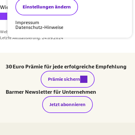
Einstellungen ändern
Wie bewerten Sie diesen Artikel?
Ihre Bewertung: 1 Stern
Ihre Bewertung: 2 Sterne
Ihre Bewertung: 3 Sterne
Ihre Bewertung: 4 Sterne
Ihre Bewertung: 5 Sterne
Impressum
Datenschutz-Hinweise
Webcode: f004730
Letzte Aktualisierung:
24.09.2024
30 Euro Prämie für jede erfolgreiche Empfehlung
externer Link:
Prämie sichern
Barmer Newsletter für Unternehmen
Jetzt abonnieren