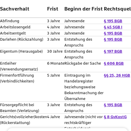
Sachverhalt
Frist
Beginn der Frist
Rechtsquel
Abfindung
3 Jahre
Jahresende
§ 195
BGB
Arbeitslosengeld
4 Jahre
Jahresende
§ 45 SGB
I
Arbeitsentgelt
3 Jahre
Jahresende
§ 195
BGB
Darlehen (Rückzahlung)
3 Jahre
Entstehung des
§ 195
BGB
Anspruchs
Eigentum (Herausgabe)
30 Jahre
Entstehung des
§ 197
BGB
Anspruchs
Entleiher
6 Monate
Rückgabe der Sache
§ 606
BGB
(Verwendungsersatz)
Firmenfortführung
5 Jahre
Eintragung im
§§ 25, 26
HGB
(Verbindlichkeiten)
Handelsregister
beziehungsweise
Bekanntmachung der
Übernahme
Fürsorgepflicht bei
3 Jahre
Entstehung des
§ 195
BGB
Beamten (Verletzung)
Anspruchs
Gerichts(vollzieher)kosten
4 Jahre
Jahresende (nicht vor
§ 8
GvKostG
(Rückerstattung)
rechtskräftiger
Entscheidung)