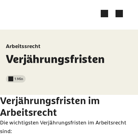
Zum Kontakt Knopf springen
Zum Seiteninhalt springen
Arbeitssrecht
Verjährungsfristen
1 Min
Lesedauer weniger als
Verjährungsfristen im
Arbeitsrecht
Die wichtigsten Verjährungsfristen im Arbeitsrecht
sind: