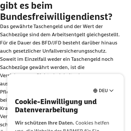
gibt es beim
Bundesfreiwilligendienst?
Das gewährte Taschengeld und der Wert der
Sachbezüge sind dem Arbeitsentgelt gleichgestellt.
Für die Dauer des BFD/JFD besteht darüber hinaus
auch gesetzlicher Unfallversicherungsschutz.
Soweit im Einzelfall weder ein Taschengeld noch
Sachbezüge gewährt werden, ist die
Versicherungspflicht als Arbeitnehmer
ausgeschlossen; in der Kranken- und
DEU
Pflegeversicherung ist in diesen Fällen die
beitragsfreie Familienversicherung (z. B. über die
Cookie-Einwilligung und
Krankenversicherung der Eltern) zu prüfen. Eine
Datenverarbeitung
Versicherungsfreiheit wegen Geringfügigkeit
Wir schützen Ihre Daten.
Cookies helfen
scheidet aus; die Anwendung der