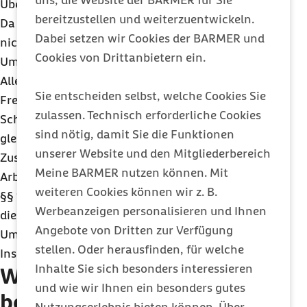
uns, die Website der BARMER für Sie
Übergangsregelung ist ebenfalls nicht möglich.
bereitzustellen und weiterzuentwickeln.
Da die Teilnehmer am BFD/JFD arbeitsrechtlich
Dabei setzen wir Cookies der BARMER und
nicht als Arbeitnehmer gelten, werden sie bei dem
Cookies von Drittanbietern ein.
Umlageverfahren U1 nicht berücksichtigt.
Allerdings werden Frauen, die einen
Sie entscheiden selbst, welche Cookies Sie
Freiwilligendienst leisten, hinsichtlich der
zulassen. Technisch erforderliche Cookies
Schutzrechte den regulär Beschäftigten
sind nötig, damit Sie die Funktionen
gleichgestellt. Daher besteht Anspruch auf einen
unserer Website und den Mitgliederbereich
Zuschuss zum Mutterschaftsgeld sowie auf
Meine BARMER nutzen können. Mit
Arbeitsentgelt bei Beschäftigungsverbot nach den
weiteren Cookies können wir z. B.
§§ 11 und 14 MuSchG. Aus diesem Grunde werden
Werbeanzeigen personalisieren und Ihnen
die Teilnehmer am BFD/JFD in das
Angebote von Dritten zur Verfügung
Umlageverfahren U2 mit einbezogen. Die
stellen. Oder herausfinden, für welche
Insolvenzgeldumlage ist grundsätzlich zu zahlen.
Inhalte Sie sich besonders interessieren
Welche Beiträge werden
und wie wir Ihnen ein besonders gutes
beim