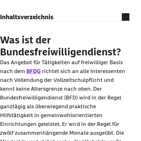
Inhaltsverzeichnis
Was ist der Bundesfreiwilligendienst?
Was erhalten Freiwillige beim
Was ist der
Bundesfreiwilligendienst?
Bundesfreiwilligendienst?
Welche Vergünstigungen gibt es beim
Das Angebot für Tätigkeiten auf freiwilliger Basis
Bundesfreiwilligendienst?
nach dem
BFDG
richtet sich an alle Interessenten
Welche Beiträge werden beim
nach Vollendung der Vollzeitschulpflicht und
Bundesfreiwilligendienst fällig?
kennt keine Altersgrenze nach oben. Der
Wer bezahlt die Beiträge beim
Bundesfreiwilligendienst (BFD) wird in der Regel
Bundesfreiwilligendienst?
ganztägig als überwiegend praktische
Hilfstätigkeit in gemeinwohlorientierten
Einrichtungen geleistet. Er wird in der Regel für
zwölf zusammenhängende Monate ausgeübt. Die