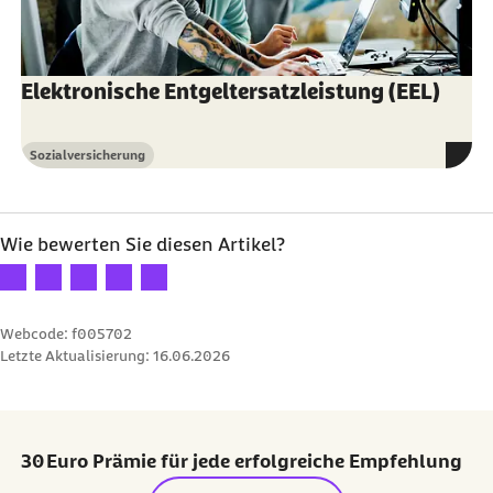
Elektronische Entgeltersatzleistung (EEL)
Sozialversicherung
Kategorie
Wie bewerten Sie diesen Artikel?
Ihre Bewertung: 1 Stern
Ihre Bewertung: 2 Sterne
Ihre Bewertung: 3 Sterne
Ihre Bewertung: 4 Sterne
Ihre Bewertung: 5 Sterne
Webcode: f005702
Letzte Aktualisierung:
16.06.2026
30 Euro Prämie für jede erfolgreiche Empfehlung