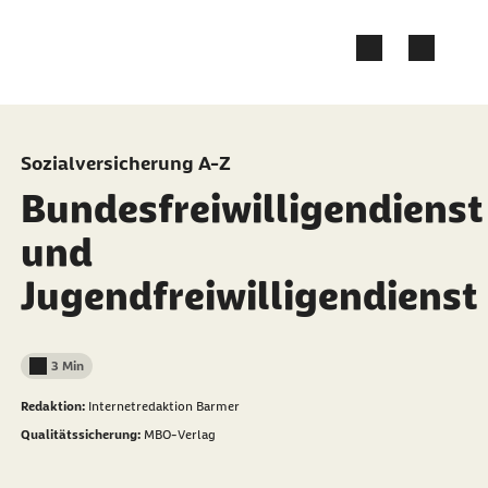
Zum Kontakt Knopf springen
Zum Seiteninhalt springen
Sozialversicherung A-Z
Bundesfreiwilligendienst
und
Jugendfreiwilligendienst
3 Min
Lesedauer weniger als
Redaktion:
Internetredaktion Barmer
Qualitätssicherung:
MBO-Verlag