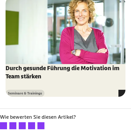
Durch gesunde Führung die Motivation im
Team stärken
Seminare & Trainings
Kategorie
Wie bewerten Sie diesen Artikel?
Ihre Bewertung: 1 Stern
Ihre Bewertung: 2 Sterne
Ihre Bewertung: 3 Sterne
Ihre Bewertung: 4 Sterne
Ihre Bewertung: 5 Sterne