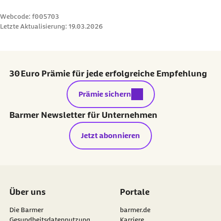
Webcode: f005703
Letzte Aktualisierung:
19.03.2026
30 Euro Prämie für jede erfolgreiche Empfehlung
externer Link:
Prämie sichern
Barmer Newsletter für Unternehmen
Jetzt abonnieren
Über uns
Portale
Die Barmer
barmer.de
Gesundheitsdatennutzung
Karriere