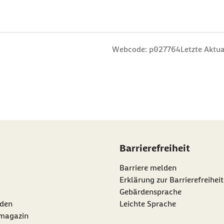
n
 Sterne
ng: 3 Sterne
ertung: 4 Sterne
 Bewertung: 5 Sterne
Webcode: p027764
Letzte Aktua
Barrierefreiheit
Barriere melden
Erklärung zur Barrierefreiheit
Gebärdensprache
den
Leichte Sprache
rmagazin