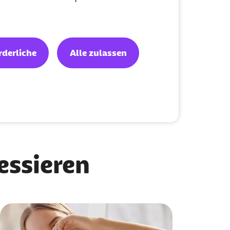
Vorteile haben
rderliche
Alle zulassen
n
ressieren