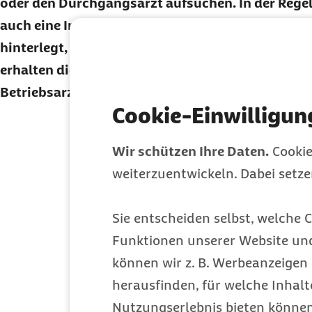
oder den Durchgangsarzt aufsuchen. In der Regel
auch eine Information am schwarzen Brett ausge
hinterlegt, wo sich die nächstgelegene Praxis be
erhalten die Betroffenen auch über die Betriebsä
Betriebsarzt weitere Informationen zum Durchga
Cookie-Einwilligun
Möchten Sie unseren
Newsletter
reg
Hier geht's zum kostenlosen
Abo
Wir schützen Ihre Daten.
Cookie
weiterzuentwickeln. Dabei setz
Alle Themen de
Sie entscheiden selbst, welche C
Pollenflug schon im Winter? Hil
Funktionen unserer Website un
können wir z. B. Werbeanzeigen 
Drinnen statt draußen:
Sportlich
herausfinden, für welche Inhalt
Nutzungserlebnis bieten können.
Arzneimittel mit einem Medikati