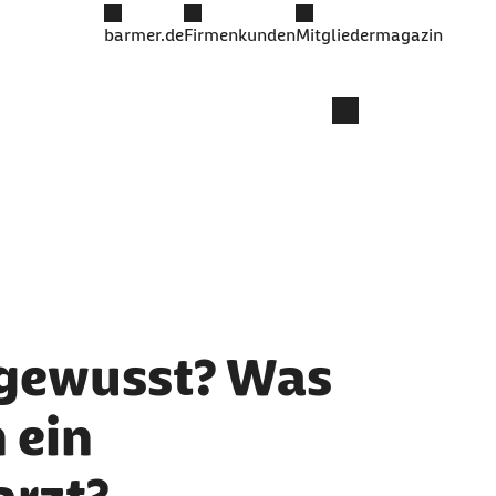
barmer.de
Firmenkunden
Mitgliedermagazin
 gewusst? Was
h ein