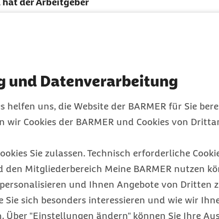
 hat der Arbeitgeber
hängt oder im Intranet
findet. Gegebenenfalls
rztin oder den
ngsarztverfahren.
g und Datenverarbeitung
elmäßig erhalten?
s helfen uns, die Website der BARMER für Sie bere
en wir Cookies der BARMER und Cookies von Drittan
r Ausgabe:
ookies Sie zulassen. Technisch erforderliche Cookie
fe für Heuschnupfen- und Allergiegeplagte
d den Mitgliederbereich Meine BARMER nutzen kön
personalisieren und Ihnen Angebote von Dritten z
e Indoor-Alternativen für kalte Tage
e Sie sich besonders interessieren und wie wir Ihn
 Über "Einstellungen ändern" können Sie Ihre Aus
onsplan richtig und sicher einnehmen:
Hinweise