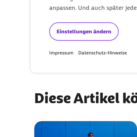
anpassen. Und auch später jede
Tabletten, Dragees und Tropfen
Gesünder, schlanker, ausgeglic
Einstellungen ändern
Knacken und Knirschen: Was Ger
Impressum
Datenschutz-Hinweise
Hätten Sie's gewusst?
Was ist e
Diese Artikel k