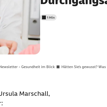
Durchgangsa
1 Min
Lesedauer weniger als
Newsletter - Gesundheit im Blick
Hätten Sie's gewusst? Was 
Ursula Marschall,
r: