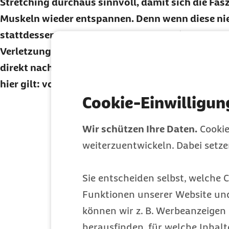
Stretching durchaus sinnvoll, damit sich die Fas
Muskeln wieder entspannen. Denn wenn diese nie
stattdessen dauerhaft angespannt bleibe, kann s
Verletzungsrisiko erhöhen. Wer sich statisch dehn
direkt nach dem Sport machen, wenn die Muskel
hier gilt: vorsichtig dehnen und nicht übertreiben
Cookie-Einwilligun
Möchten Sie unseren
Newsletter
reg
Hier geht's zum kostenlosen
Abo
Wir schützen Ihre Daten.
Cookie
Alle Themen der 
weiterzuentwickeln. Dabei setz
Sie entscheiden selbst, welche C
Schmerzmittel – Worin untersch
Funktionen unserer Website un
können wir z. B. Werbeanzeigen 
Rosazea – Ursachen, Symptome
herausfinden, für welche Inhalt