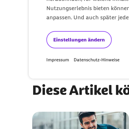
Was tun bei einem Zahnunfall? 
Nutzungserlebnis bieten können.
anpassen. Und auch später jede
Inlineskaten – Gleiten wie auf K
Prokrastination – Tipps gegen 
Einstellungen ändern
Hätten Sie’s gewusst? Wann soll
Impressum
Datenschutz-Hinweise
Diese Artikel k