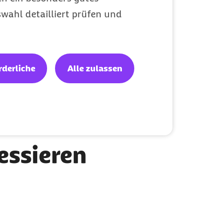
ene Zähne
wahl detailliert prüfen und
rderliche
Alle zulassen
ressieren