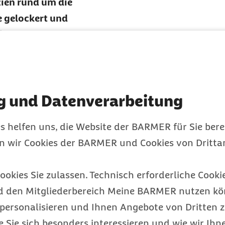
zien rund um die
 gelockert und
ich das
t, sollte dies übrigens
n noch warm sind. Auch
.
g und Datenverarbeitung
elmäßig erhalten?
s helfen uns, die Website der BARMER für Sie bere
Ausgabe:
en wir Cookies der BARMER und Cookies von Drittan
ookies Sie zulassen. Technisch erforderliche Cookie
eiden sich Acetylsalicylsäure, Ibuprofen und Pa
d den Mitgliederbereich Meine BARMER nutzen kön
personalisieren und Ihnen Angebote von Dritten z
 und Behandlung
e Sie sich besonders interessieren und wie wir Ihn