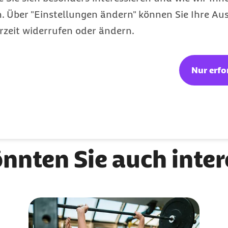
– Erste Hilfe für abgebrochene oder ausgeschlag
 Über "Einstellungen ändern" können Sie Ihre Aus
rzeit widerrufen oder ändern.
ufen
das ständige Aufschieben
Nur erfo
te man sich dehnen, vor oder nach dem Sport?
önnten Sie auch inte