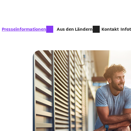
Zum Seiteninhalt springen
zur Zeit aktiv:
Presseinformationen
Aus den Ländern
Kontakt
Info