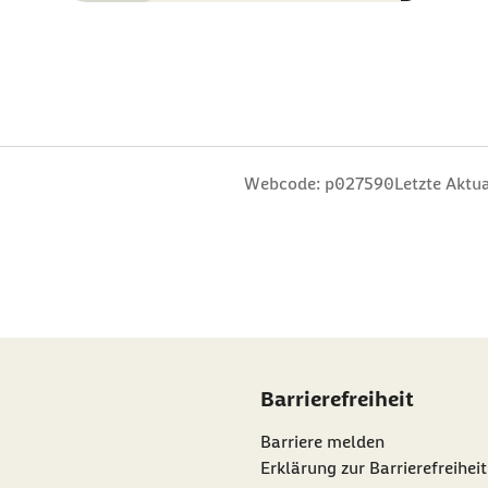
n
 Sterne
ng: 3 Sterne
ertung: 4 Sterne
 Bewertung: 5 Sterne
Webcode: p027590
Letzte Aktua
Barrierefreiheit
Barriere melden
Erklärung zur Barrierefreiheit