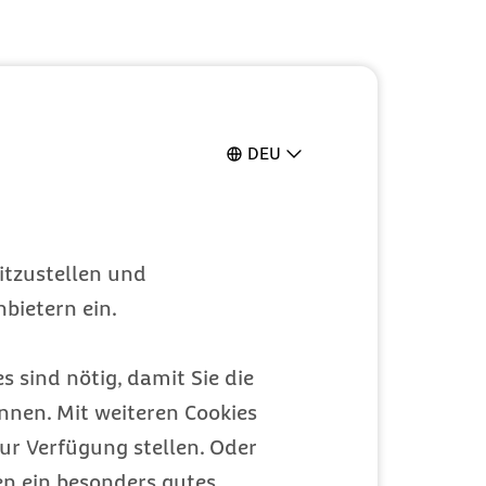
DEU
itzustellen und
bietern ein.
s sind nötig, damit Sie die
racetamol?
nen. Mit weiteren Cookies
ur Verfügung stellen. Oder
en ein besonders gutes