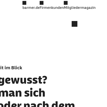
barmer.de
Firmenkunden
Mitgliedermagazin
t im Blick
 gewusst?
 man sich
 oder nach dem