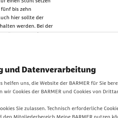
uf einen Stuhl setzen
 fünf bis zehn
ch hier sollte der
halten werden. Bei der
n Körper an, sodass er
den Zehenspitzen hebt
n Rumpf, Rücken und die
je einer halben bis
g und Datenverarbeitung
rung. „Um sich gar nicht
s helfen uns, die Website der BARMER für Sie bere
nn es für Anfängerinnen
en wir Cookies der BARMER und Cookies von Drittan
im Yoga- oder
r Trainerin oder eines
ookies Sie zulassen. Technisch erforderliche Cookie
nenfalls korrigierend
d den Mitgliederbereich Meine BARMER nutzen kön