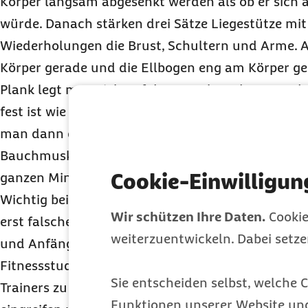
Körper langsam abgesenkt werden als ob er sich a
würde. Danach stärken drei Sätze Liegestütze mit
Wiederholungen die Brust, Schultern und Arme. Au
Körper gerade und die Ellbogen eng am Körper ge
Plank legt man sich auf den Bauch und spannt de
fest ist wie ein Brett. Im Unterarmstütz und auf 
man dann den gesamten Körper an. Das stärkt de
Bauchmuskeln. Hier sind drei Wiederholungen mit 
Cookie-Einwilligun
ganzen Minute Haltedauer ein guter Anfang.
Wichtig bei allen Übungen ist die richtige Ausfüh
Wir schützen Ihre Daten.
Cookie
erst falsche Bewegungsabläufe anzugewöhnen, ka
weiterzuentwickeln. Dabei setz
und Anfänger sinnvoll sein, die ersten Einheiten 
Fitnessstudio oder Sportverein unter Aufsicht eine
Sie entscheiden selbst, welche C
Trainers zu machen. Sie oder er kann dann gegebe
Funktionen unserer Website un