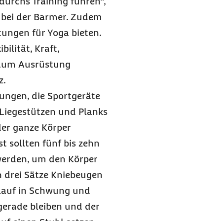
durchs Training führen“,
n bei der Barmer. Zudem
itungen für Yoga bieten.
ilität, Kraft,
kaum Ausrüstung
z.
ungen, die Sportgeräte
Liegestützen und Planks
der ganze Körper
t sollten fünf bis zehn
werden, um den Körper
n drei Sätze Kniebeugen
slauf in Schwung und
 gerade bleiben und der