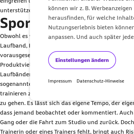
eingreifen und auch bei der Ausgestaltung des Tr
können wir z. B. Werbeanzeigen 
unterstützen“, so Steinbach.
herausfinden, für welche Inhalt
Sport zuhause mit G
Nutzungserlebnis bieten können.
Obwohl es wie beschrieben ohne geht, kann zuhau
anpassen. Und auch später jede
Laufband, Heimtrainer oder Stepper aufgestellt 
vorausgesetzt, der Platz reicht aus. Angesichts 
Einstellungen ändern
Produktvielfalt empfiehlt sich eine Beratung im 
Laufbänder gibt es ab rund 500 Euro, Heimtrainer
Impressum
Datenschutz-Hinweise
sogenannte Stepper, schon ab etwa 150 Euro. „In
trainieren zu können, ist gerade für Anfänger an
zu gehen. Es lässt sich das eigene Tempo, der eige
dass jemand beobachtet oder kommentiert. Auch 
Gang oder die Fahrt zum Studio und zurück. Doch 
Trainerin oder eines Trainers fehlt, bringt auch Ris