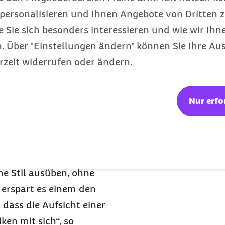
ainingsplans
personalisieren und Ihnen Angebote von Dritten z
e Sie sich besonders interessieren und wie wir Ihn
eräten
 Über "Einstellungen ändern" können Sie Ihre Aus
se natürlich auch ein
rzeit widerrufen oder ändern.
und genutzt werden –
der großen Marken- und
Nur erfo
Fachhandel. Neue
 und Ellipsentrainer,
 den eigenen vier Wänden
genehmer als ins Studio
ne Stil ausüben, ohne
erspart es einem den
dass die Aufsicht einer
iken mit sich“, so