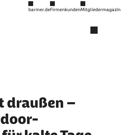
barmer.de
Firmenkunden
Mitgliedermagazin
t draußen –
ndoor-