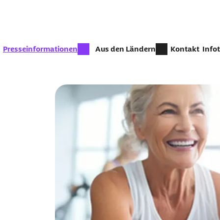
Zum Seiteninhalt springen
zur Zeit aktiv:
Presseinformationen
Aus den Ländern
Kontakt
Info