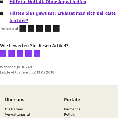
Hilfe im Notfall: Ohne Angst helfen
Hätten Sie's gewusst? Erkältet man sich bei Kälte
leichter?
Teilen auf
Wie bewerten Sie diesen Artikel?
Ihre Bewertung: 1 Stern
Ihre Bewertung: 2 Sterne
Ihre Bewertung: 3 Sterne
Ihre Bewertung: 4 Sterne
Ihre Bewertung: 5 Sterne
Webcode: p010248
Letzte Aktualisierung:
13.09.2018
Über uns
Portale
Die Barmer
barmer.de
Verwaltungsrat
Politik