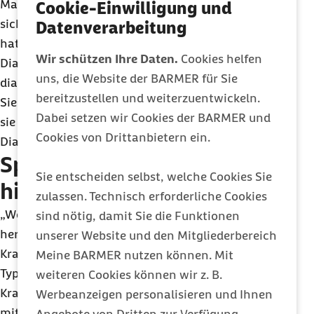
Maß zu finden“, rät der Sportwissenschaftler. Wer
Cookie-Einwilligung und
sich für ein Training im Fitness-Studio entschieden
Datenverarbeitung
hat, sollte auf ein Qualitätssiegel der Deutschen
Wir schützen Ihre Daten.
Cookies helfen
Diabetes Gesellschaft in Zusammenarbeit mit
uns, die Website der BARMER für Sie
diabetesDE und dem
TÜV
Rheinland achten. Diese
bereitzustellen und weiterzuentwickeln.
Siegel-Angebote sind ausgezeichnet worden, weil
Dabei setzen wir Cookies der BARMER und
sie eine seriöse medizinische Betreuung von
Cookies von Drittanbietern ein.
Diabetikern gewährleisten.
Sport kann Insulintherapie
Sie entscheiden selbst, welche Cookies Sie
hinausschieben
zulassen. Technisch erforderliche Cookies
„Wer sich langsam an das richtige Pensum
sind nötig, damit Sie die Funktionen
herantastet und seine Grenzen kennt, kann mit
unserer Website und den Mitgliederbereich
Kraft- und Ausdauersport den Verlauf von Diabetes
Meine BARMER nutzen können. Mit
Typ 2 sehr positiv beeinflussen“, sagt Möhlendick.
weiteren Cookies können wir z. B.
Kraftsport baue das für die Erkrankung
Werbeanzeigen personalisieren und Ihnen
mitverantwortliche Bauchfett ab und könne den
Angebote von Dritten zur Verfügung