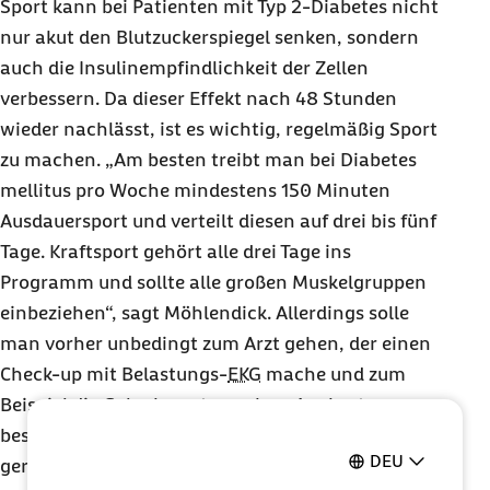
Sport kann bei Patienten mit Typ 2-Diabetes nicht
nur akut den Blutzuckerspiegel senken, sondern
auch die Insulinempfindlichkeit der Zellen
verbessern. Da dieser Effekt nach 48 Stunden
wieder nachlässt, ist es wichtig, regelmäßig Sport
zu machen. „Am besten treibt man bei Diabetes
mellitus pro Woche mindestens 150 Minuten
Ausdauersport und verteilt diesen auf drei bis fünf
Tage. Kraftsport gehört alle drei Tage ins
Programm und sollte alle großen Muskelgruppen
einbeziehen“, sagt Möhlendick. Allerdings solle
man vorher unbedingt zum Arzt gehen, der einen
Check-up mit Belastungs-
EKG
mache und zum
Beispiel die Gelenke untersuche. „Am besten
bespricht man mit dem Arzt, welche Sportart man
DEU
gerne treiben möchte, um zusammen das richtige