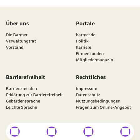
Über uns
Portale
Die Barmer
barmer.de
Verwaltungsrat
Politik
Vorstand
Karriere
Firmenkunden
Mitgliedermagazin
Barrierefreiheit
Rechtliches
Barriere melden
Impressum
Erklärung zur Barrierefreiheit
Datenschutz
Gebärdensprache
Nutzungsbedingungen
Leichte Sprache
Fragen zum Online-Angebot
externer Link
externer Link
externer Link
externer
Besuchen Sie die
BARMER
auf