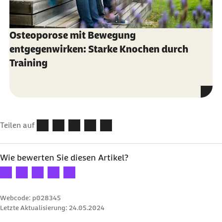
Osteoporose mit Bewegung
entgegenwirken: Starke Knochen durch
Training
Teilen auf
Wie bewerten Sie diesen Artikel?
Ihre Bewertung: 1 Stern
Ihre Bewertung: 2 Sterne
Ihre Bewertung: 3 Sterne
Ihre Bewertung: 4 Sterne
Ihre Bewertung: 5 Sterne
Webcode: p028345
Letzte Aktualisierung:
24.05.2024