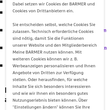
Schade, Ihre Haut ist gebräunt
Dabei setzen wir Cookies der BARMER und
Cookies von Drittanbietern ein.
Tabletten, Pillen, Salben & Co – Wie entsteht
eigentlich ein neues Arzneimittel?
Sie entscheiden selbst, welche Cookies Sie
Wer rastet, der rostet – Die besten Sportarten im
zulassen. Technisch erforderliche Cookies
Alter
sind nötig, damit Sie die Funktionen
unserer Website und den Mitgliederbereich
Kinderkrankheiten – Wie Eltern kranken Kindern
Meine BARMER nutzen können. Mit
helfen können
weiteren Cookies können wir z. B.
Hätten Sie's gewusst? Ist Übergewicht durch
Werbeanzeigen personalisieren und Ihnen
schwere Knochen erklärbar?
Angebote von Dritten zur Verfügung
stellen. Oder herausfinden, für welche
Inhalte Sie sich besonders interessieren
Diese Artikel könnten Sie
und wie wir Ihnen ein besonders gutes
auch interessieren
Nutzungserlebnis bieten können. Über
"Einstellungen ändern" können Sie Ihre