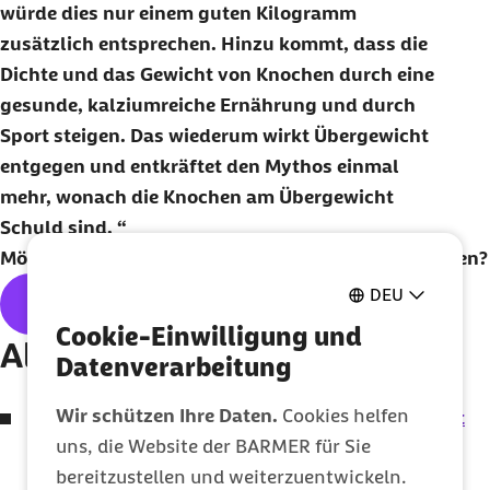
würde dies nur einem guten Kilogramm
zusätzlich entsprechen. Hinzu kommt, dass die
Dichte und das Gewicht von Knochen durch eine
gesunde, kalziumreiche Ernährung und durch
Sport steigen. Das wiederum wirkt Übergewicht
entgegen und entkräftet den Mythos einmal
mehr, wonach die Knochen am Übergewicht
Schuld sind.
Möchten Sie unseren
Newsletter
regelmäßig erhalten?
DEU
Hier geht's zum kostenlosen
Abo
Cookie-Einwilligung und
Alle Themen der Ausgabe:
Datenverarbeitung
Wir schützen Ihre Daten.
Cookies helfen
Auf den Hund gekommen – Wie die Gesundheit
uns, die Website der BARMER für Sie
des Menschen von Haustieren profitieren kann
bereitzustellen und weiterzuentwickeln.