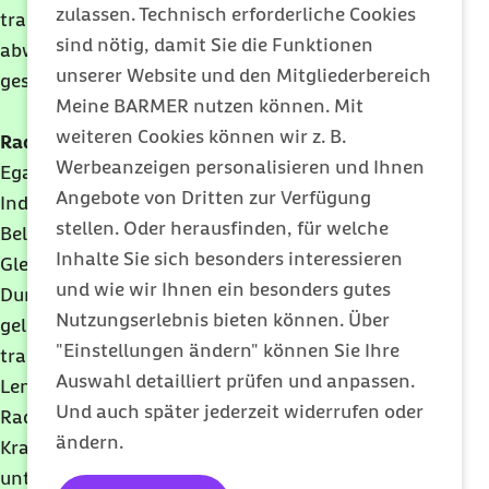
zulassen. Technisch erforderliche Cookies
trainiert werden. Macht Spaß, ist
sind nötig, damit Sie die Funktionen
abwechslungsreich und kann allein oder im Doppel
unserer Website und den Mitgliederbereich
gespielt werden.
Meine BARMER nutzen können. Mit
weiteren Cookies können wir z. B.
Radfahren
Werbeanzeigen personalisieren und Ihnen
Egal ob auf einem richtigen Fahrrad oder einem
Angebote von Dritten zur Verfügung
Indoor-Bike, bereits kurze Ausfahrten mit geringen
stellen. Oder herausfinden, für welche
Belastungen fördern die Kondition, das
Inhalte Sie sich besonders interessieren
Gleichgewicht, die Koordination und die
und wie wir Ihnen ein besonders gutes
Durchblutung. Zudem ist dieser Sport sehr
Nutzungserlebnis bieten können. Über
gelenkschonend. Während die Beinmuskeln gut
"Einstellungen ändern" können Sie Ihre
trainiert werden, Arme und Schultern durch den
Auswahl detailliert prüfen und anpassen.
Lenkradgriff Haltearbeiten übernehmen, darf das
Und auch später jederzeit widerrufen oder
Radfahren auch stets mit einem leichten
ändern.
Krafttraining kombiniert werden um die sonst
unterforderte Rumpfmuskulatur zu stärken.