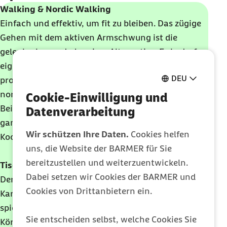
Walking & Nordic Walking
Einfach und effektiv, um fit zu bleiben. Das zügige
Gehen mit dem aktiven Armschwung ist die
gelenkschonende Jogging-Alternative. Es bedarf
eigentlich nur ein paar geeigneter Schuhe. Kann
DEU
problemlos in den Alltag integriert werden. Bei der
nordischen Variante mit Stöcken werden neben
Cookie-Einwilligung und
Beinmuskulatur auch Rumpf und Arme trainiert,
Datenverarbeitung
ganz nebenbei auch Gleichgewicht und
Wir schützen Ihre Daten.
Cookies helfen
Koordination.
uns, die Website der BARMER für Sie
bereitzustellen und weiterzuentwickeln.
Tischtennis
Dabei setzen wir Cookies der BARMER und
Der favorisierte Sport von Gesundheitsminister
Cookies von Drittanbietern ein.
Karl Lauterbach. Durch Tischtennis kann in
spielerischer Form Koordination, Kraft,
Sie entscheiden selbst, welche Cookies Sie
Körperwahrnehmung und Reaktionsvermögen