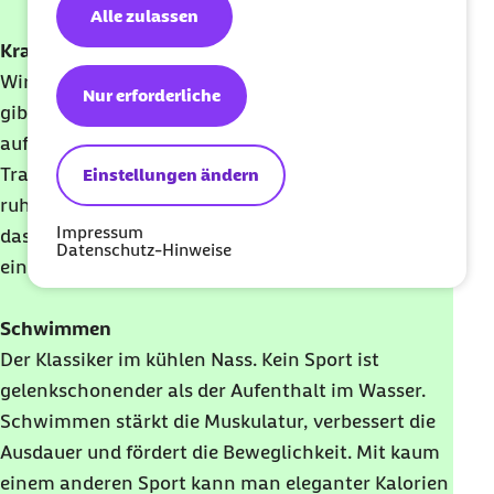
Alle zulassen
Krafttraining
Wird idealerweise im Fitnessstudio praktiziert. Das
Nur erforderliche
gibt zum einen Sicherheit, zum anderen kann ein
auf die individuellen Bedürfnisse abgestimmter
Trainingsplan erstellt werden. Nach anfänglich
Einstellungen ändern
ruhigem Beginn gerne steigern. Es gilt: je höher
Impressum
das Alter, desto mehr Belastungsintensität ist für
Datenschutz-Hinweise
einen effektiven Nutzen vonnöten.
Schwimmen
Der Klassiker im kühlen Nass. Kein Sport ist
gelenkschonender als der Aufenthalt im Wasser.
Schwimmen stärkt die Muskulatur, verbessert die
Ausdauer und fördert die Beweglichkeit. Mit kaum
einem anderen Sport kann man eleganter Kalorien