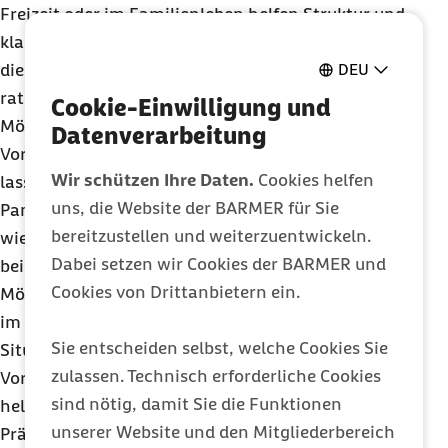
Freizeit oder im Familienleben helfen Struktur und
klare Regeln, aber auch Achtsamkeit. Lassen sich
die Stressauslöser nicht gänzlich vermeiden, ist es
DEU
ratsam, sich selber stark zu machen. „Eine
Cookie-Einwilligung und
Möglichkeit sind Atemübungen. Sie haben den
Datenverarbeitung
Vorteil, dass sie sich gut in den Alltag einbauen
Wir schützen Ihre Daten.
Cookies helfen
lassen und rasch Wirkung zeigen“, so Jakob-
uns, die Website der BARMER für Sie
Pannier. Hilfe böten heutzutage auch digitale
Apps
bereitzustellen und weiterzuentwickeln.
wie 7
Mind
. Wer selber aktiv werden will, findet
Dabei setzen wir Cookies der BARMER und
beispielsweise im Hatha Yoga eine sehr gute
Cookies von Drittanbietern ein.
Möglichkeit, sich durch Körper- und Atemübungen
im Alltag ganz bewusste Pausen von stressigen
Sie entscheiden selbst, welche Cookies Sie
Situationen zu schaffen. Yoga hat zudem den
zulassen. Technisch erforderliche Cookies
Vorteil, dass die Krankenkassen beim Einstieg
sind nötig, damit Sie die Funktionen
helfen, indem sie es auch als
unserer Website und den Mitgliederbereich
Präventionsmaßnahme bezuschussen.