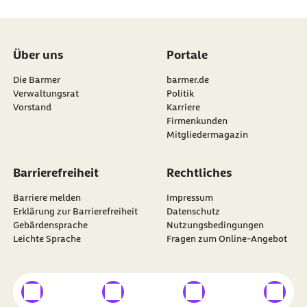
Über uns
Portale
Die Barmer
barmer.de
Verwaltungsrat
Politik
Vorstand
Karriere
Firmenkunden
Mitgliedermagazin
Barrierefreiheit
Rechtliches
Barriere melden
Impressum
Erklärung zur Barrierefreiheit
Datenschutz
Gebärdensprache
Nutzungsbedingungen
Leichte Sprache
Fragen zum Online-Angebot
externer Link
externer Link
externer Link
externer
Besuchen Sie die
BARMER
auf