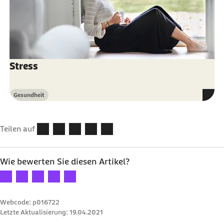
Stress
Gesundheit
Kategorie
Teilen auf
Wie bewerten Sie diesen Artikel?
Ihre Bewertung: 1 Stern
Ihre Bewertung: 2 Sterne
Ihre Bewertung: 3 Sterne
Ihre Bewertung: 4 Sterne
Ihre Bewertung: 5 Sterne
Webcode: p016722
Letzte Aktualisierung:
19.04.2021