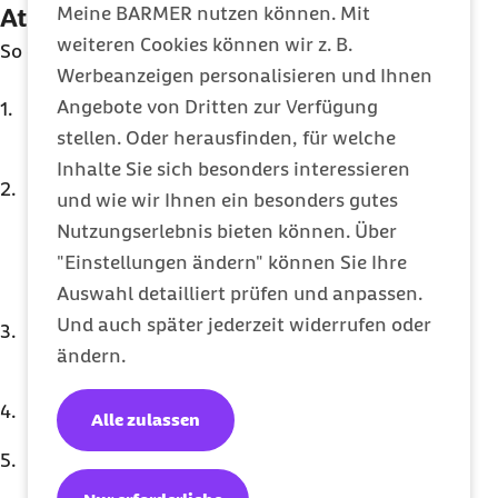
Atemübungen
Meine BARMER nutzen können. Mit
weiteren Cookies können wir z. B.
So gelingen Atemübungen:
Werbeanzeigen personalisieren und Ihnen
Angebote von Dritten zur Verfügung
Stelle die Uhr auf die gewünschte
stellen. Oder herausfinden, für welche
Meditationszeit ein.
Inhalte Sie sich besonders interessieren
Begib dich in eine entspannte Position, egal
und wie wir Ihnen ein besonders gutes
ob stehend oder liegend. Achte hierbei auf
Nutzungserlebnis bieten können. Über
einen geraden Rücken, sodass du tiefe und
"Einstellungen ändern" können Sie Ihre
gleichmäßige Atemzüge machen kannst.
Auswahl detailliert prüfen und anpassen.
Und auch später jederzeit widerrufen oder
Schließe nach Belieben deine Augen und
ändern.
beginne mit der Atemübung zur Entspannung.
Atme vollständig ein und zähle dabei bis vier.
Alle zulassen
Halte anschließend die Luft an und zähle
erneut bis vier.