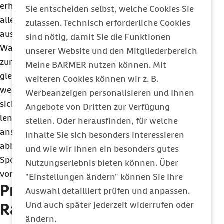
erhöhen. Natürlich sollte man zum Termin auch
Sie entscheiden selbst, welche Cookies Sie
alle (E-)Zigaretten, (E-)Pfeifen oder Tabakerhitzer
zulassen. Technisch erforderliche Cookies
aus dem Haushalt entfernt haben. Obst, ein Glas
sind nötig, damit Sie die Funktionen
Wasser oder ein Kaugummi können von dem Griff
unserer Website und den Mitgliederbereich
zum Rauchen und Dampfen ablenken und
Meine BARMER nutzen können. Mit
gleichzeitig Heißhungerattacken vorbeugen. Ein
weiteren Cookies können wir z. B.
weiterer Schlüssel zum Erfolg ist Bewegung. „Wer
Werbeanzeigen personalisieren und Ihnen
sich viel bewegt, setzt Glückshormone frei und
Angebote von Dritten zur Verfügung
lenkt sich ab. Gleichzeitig kann man bei einem
stellen. Oder herausfinden, für welche
anstrengenden
Workout
auch Aggressionen
Inhalte Sie sich besonders interessieren
abbauen. Und zu guter Letzt beugen Bewegung und
und wie wir Ihnen ein besonders gutes
Sport auch einer unliebsamen Gewichtszunahme
Nutzungserlebnis bieten können. Über
vor und man fühlt sich fitter“, so Jakob-Pannier.
"Einstellungen ändern" können Sie Ihre
Praktische Tipps für den
Auswahl detailliert prüfen und anpassen.
Und auch später jederzeit widerrufen oder
Rauchstopp:
ändern.