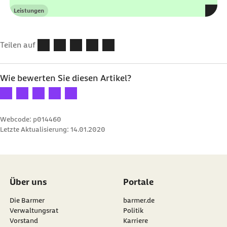
Leistungen
Kategorie
Teilen auf
Wie bewerten Sie diesen Artikel?
Ihre Bewertung: 1 Stern
Ihre Bewertung: 2 Sterne
Ihre Bewertung: 3 Sterne
Ihre Bewertung: 4 Sterne
Ihre Bewertung: 5 Sterne
Webcode: p014460
Letzte Aktualisierung:
14.01.2020
Über uns
Portale
Die Barmer
barmer.de
Verwaltungsrat
Politik
Vorstand
Karriere