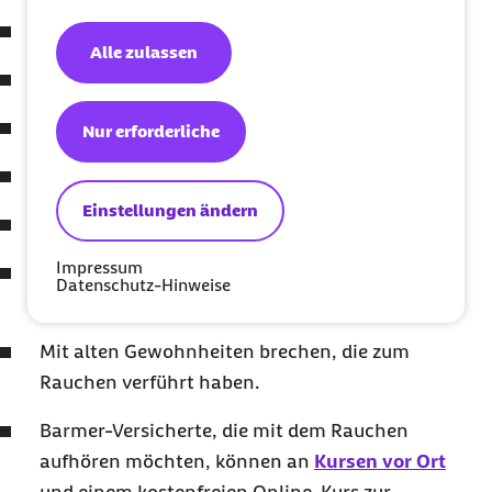
Viel Bewegung und Sport.
Alle zulassen
Ausreichend Schlafen.
Entspannungsübungen erlernen.
Nur erforderliche
Obst und Gemüse immer in Reichweite.
Einstellungen ändern
Viel Wasser und Tee trinken.
Impressum
Sich immer wieder Vorteile des Nichtrauchens
Datenschutz-Hinweise
vor Augen führen.
Mit alten Gewohnheiten brechen, die zum
Rauchen verführt haben.
Barmer-Versicherte, die mit dem Rauchen
aufhören möchten, können an
Kursen vor Ort