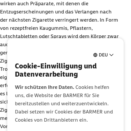
wirken auch Präparate, mit denen die
Entzugserscheinungen und das Verlangen nach
der nächsten Zigarette verringert werden. In Form
von rezeptfreien Kaugummis, Pflastern,
Lutschtabletten oder Sprays wird dem Körper zwar
auch Nikotin zugeführt, allerdings in einer
geringen Dosis, und der „Kick-Effekt“, den das
DEU
Zigarettenrauchen auslöst, bleibt aus.
Cookie-Einwilligung und
Trotz aller medizinischen Hilfsmittel bleibt der
Datenverarbeitung
eigene Wille die wichtigste Stellschraube für einen
erfolgreichen Rauchstopp. Mit ein paar Tricks fällt
Wir schützen Ihre Daten.
Cookies helfen
es leichter, dabeizubleiben. Zunächst sollte man
uns, die Website der BARMER für Sie
sich ein festes Datum setzen, an dem man die
bereitzustellen und weiterzuentwickeln.
Zigaretten und weitere Tabakerzeugnisse nicht
Dabei setzen wir Cookies der BARMER und
mehr anrührt, und Freunden vom eigenen
Cookies von Drittanbietern ein.
Vorhaben berichten, um den Druck ein wenig zu