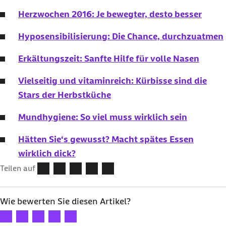
Herzwochen 2016: Je bewegter, desto besser
Hyposensibilisierung: Die Chance, durchzuatmen
Erkältungszeit: Sanfte Hilfe für volle Nasen
Vielseitig und vitaminreich: Kürbisse sind die
Stars der Herbstküche
Mundhygiene: So viel muss wirklich sein
Hätten Sie‘s gewusst? Macht spätes Essen
wirklich dick?
Teilen auf
Wie bewerten Sie diesen Artikel?
Ihre Bewertung: 1 Stern
Ihre Bewertung: 2 Sterne
Ihre Bewertung: 3 Sterne
Ihre Bewertung: 4 Sterne
Ihre Bewertung: 5 Sterne