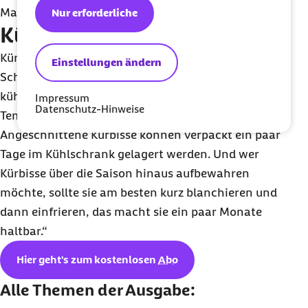
Magnesium, Vitamin E und Zink.
Nur erforderliche
Kürbisse sind lange haltbar
Kürbisse sind bei richtiger Lagerung lange haltbar.
Einstellungen ändern
Schmidt: „Besonders wohl fühlen sich Kürbisse in
kühlen Kellerräumen, am besten bei einer
Impressum
Datenschutz-Hinweise
Temperatur zwischen zwölf und 15 Grad.
Angeschnittene Kürbisse können verpackt ein paar
Tage im Kühlschrank gelagert werden. Und wer
Kürbisse über die Saison hinaus aufbewahren
möchte, sollte sie am besten kurz blanchieren und
dann einfrieren, das macht sie ein paar Monate
haltbar.“
Hier geht's zum kostenlosen
Abo
Alle Themen der Ausgabe: