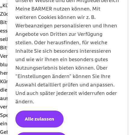
unserer Website und den Mitgliederbereich
„Kürbisse sind eigentlich giftig. Durch die
Meine BARMER nutzen können. Mit
Züchtung wurde den Speisekürbissen der
weiteren Cookies können wir z. B.
Bitterstoff Cucurbitacin entzogen, wodurch sie
Werbeanzeigen personalisieren und Ihnen
essbar wurden“, erklärt Schmidt. Zierkürbisse und
Angebote von Dritten zur Verfügung
selbst gezogene Kürbissamen enthalten diese
stellen. Oder herausfinden, für welche
Bitterstoffe noch, daher eignen sie sich nicht zum
Inhalte Sie sich besonders interessieren
Verzehr. Cucurbitacin kann Verdauungsstörungen,
und wie wir Ihnen ein besonders gutes
blutigen Durchfall, Kopfschmerzen und Herzrasen
Nutzungserlebnis bieten können. Über
hervorrufen. „Vorsicht ist geboten, wenn das
"Einstellungen ändern" können Sie Ihre
Kürbisfleisch im rohen Zustand bitter schmeckt. In
Auswahl detailliert prüfen und anpassen.
diesem Fall sollte man das Fruchtfleisch lieber
Und auch später jederzeit widerrufen oder
ausspucken und den Kürbis nicht zum Essen
ändern.
verwenden“, rät die Expertin. Kürbiskerne aus
Speisekürbissen können auch gut als Snack
Alle zulassen
eingesetzt oder zum Bestreuen von Salaten und
Gebäck genutzt werden. Sie enthalten viel