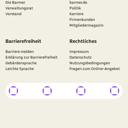
Die Barmer
barmer.de
Verwaltungsrat
Politik
Vorstand
Karriere
Firmenkunden
Mitgliedermagazin
Barrierefreiheit
Rechtliches
Barriere melden
Impressum
Erklärung zur Barrierefreiheit
Datenschutz
Gebärdensprache
Nutzungsbedingungen
Leichte Sprache
Fragen zum Online-Angebot
externer Link
externer Link
externer Link
externer
Besuchen Sie die
BARMER
auf