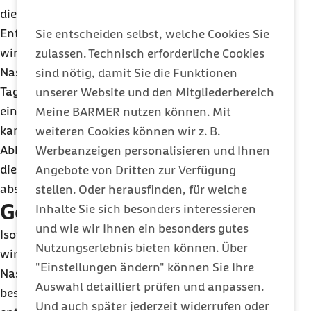
die Nasennebenhöhlen besser belüftet und einer
Entzündung trotz Atemwegsinfektion vorgebeugt
Sie entscheiden selbst, welche Cookies Sie
wird. Doch Dörr warnt: „Abschwellend wirkende
zulassen. Technisch erforderliche Cookies
Nasensprays sollten nur maximal sieben bis zehn
sind nötig, damit Sie die Funktionen
Tage lang genutzt werden, da es ansonsten zu
unserer Website und den Mitgliederbereich
einer Schädigung der Nasenschleimhaut kommen
Meine BARMER nutzen können. Mit
kann. Außerdem besteht die Gefahr der
weiteren Cookies können wir z. B.
Abhängigkeit, weil die Nasenschleimhaut ohne
Werbeanzeigen personalisieren und Ihnen
dieses Medikament nicht mehr von allein
Angebote von Dritten zur Verfügung
abschwillt.“
stellen. Oder herausfinden, für welche
Gesalzene Alternative
Inhalte Sie sich besonders interessieren
und wie wir Ihnen ein besonders gutes
Isotone Nasensprays auf Basis von (Meer-)Salz
Nutzungserlebnis bieten können. Über
wirken pflegend und befeuchtend auf die
"Einstellungen ändern" können Sie Ihre
Nasenschleimhaut, eine abschwellende Wirkung
Auswahl detailliert prüfen und anpassen.
besitzen sie allerdings nicht. Ihr Salzgehalt
Und auch später jederzeit widerrufen oder