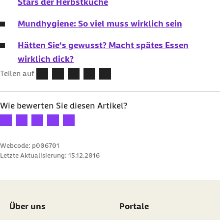
Stars der Herbstküche
Mundhygiene: So viel muss wirklich sein
Hätten Sie‘s gewusst? Macht spätes Essen
wirklich dick?
Teilen auf
Wie bewerten Sie diesen Artikel?
Ihre Bewertung: 1 Stern
Ihre Bewertung: 2 Sterne
Ihre Bewertung: 3 Sterne
Ihre Bewertung: 4 Sterne
Ihre Bewertung: 5 Sterne
Webcode: p006701
Letzte Aktualisierung:
15.12.2016
Über uns
Portale