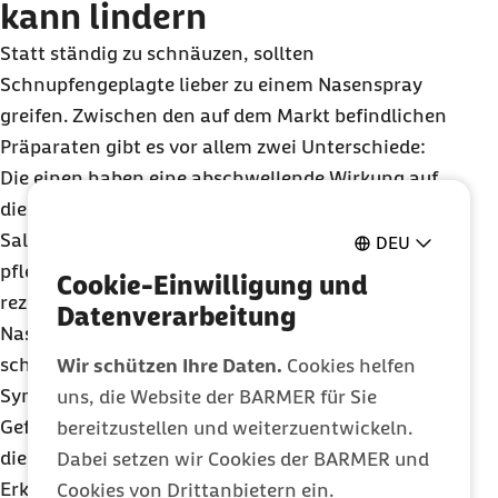
kann lindern
Statt ständig zu schnäuzen, sollten
Schnupfengeplagte lieber zu einem Nasenspray
greifen. Zwischen den auf dem Markt befindlichen
Präparaten gibt es vor allem zwei Unterschiede:
Die einen haben eine abschwellende Wirkung auf
die Nasenschleimhaut, die anderen, meist auf
Salzwasser basierend, einen vorwiegend
DEU
pflegenden und befeuchtenden Effekt. Die
Cookie-Einwilligung und
rezeptfrei erhältlichen, abschwellend wirkenden
Datenverarbeitung
Nasensprays aus der Apotheke helfen oft sehr
schnell. Die enthaltenen Wirkstoffe (Alpha-
Wir schützen Ihre Daten.
Cookies helfen
Sympathomimetika) sorgen dafür, dass sich die
uns, die Website der BARMER für Sie
Gefäße der Schleimhaut zusammenziehen und so
bereitzustellen und weiterzuentwickeln.
die Schleimhaut abschwillt. Bei akuten
Dabei setzen wir Cookies der BARMER und
Erkältungen ist ihr Einsatz sinnvoll, weil dadurch
Cookies von Drittanbietern ein.