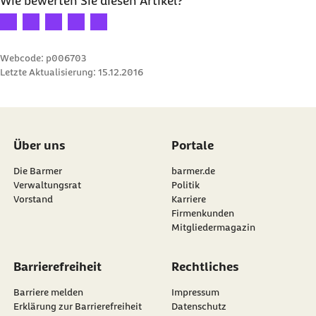
Wie bewerten Sie diesen Artikel?
Ihre Bewertung: 1 Stern
Ihre Bewertung: 2 Sterne
Ihre Bewertung: 3 Sterne
Ihre Bewertung: 4 Sterne
Ihre Bewertung: 5 Sterne
Webcode: p006703
Letzte Aktualisierung:
15.12.2016
Über uns
Portale
Die Barmer
barmer.de
Verwaltungsrat
Politik
Vorstand
Karriere
Firmenkunden
Mitgliedermagazin
Barrierefreiheit
Rechtliches
Barriere melden
Impressum
Erklärung zur Barrierefreiheit
Datenschutz