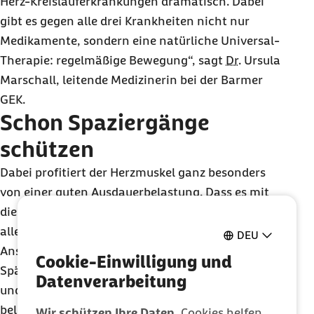
Herz-Kreislauferkrankungen dramatisch. Dabei
gibt es gegen alle drei Krankheiten nicht nur
Medikamente, sondern eine natürliche Universal-
Therapie: regelmäßige Bewegung“, sagt
Dr.
Ursula
Marschall, leitende Medizinerin bei der Barmer
GEK.
Schon Spaziergänge
schützen
Dabei profitiert der Herzmuskel ganz besonders
von einer guten Ausdauerbelastung. Dass es mit
dieser nicht so gut bestellt ist, merkt jeder vor
allem dann, wenn man schon bei kleinsten
DEU
Anstrengungen schnell aus der Puste kommt.
Cookie-Einwilligung und
Spätestens jetzt sollten Betroffene aktiv werden –
Datenverarbeitung
und das im doppelten Wortsinn. Denn Studien
belegen, dass Bewegung nicht nur den gesunden
Wir schützen Ihre Daten.
Cookies helfen