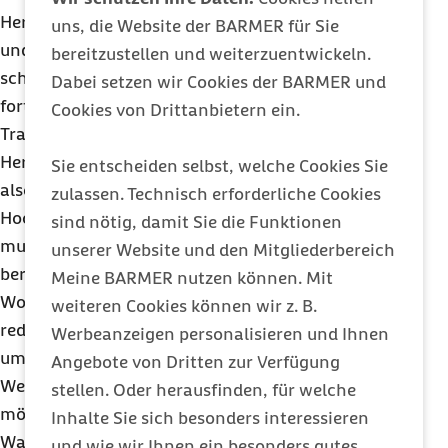
Herzmuskel stärkt, die Gefäße geschmeidig hält
uns, die Website der BARMER für Sie
und die Innenwände vor Plaques (Ablagerungen)
bereitzustellen und weiterzuentwickeln.
schützt, sondern dass sich sogar bereits
Dabei setzen wir Cookies der BARMER und
fortgeschrittene Veränderungen durch moderates
Cookies von Drittanbietern ein.
Training stoppen lassen. Das Risiko für
Herzerkrankungen sinkt durch regelmäßigen Sport
Sie entscheiden selbst, welche Cookies Sie
also rapide. Dabei geht es nicht um
zulassen. Technisch erforderliche Cookies
Hochleistungssport, betont Marschall. „Bewegung
sind nötig, damit Sie die Funktionen
muss Teil des Alltags werden und dafür reichen
unserer Website und den Mitgliederbereich
bereits regelmäßige Spaziergänge. Wer dreimal pro
Meine BARMER nutzen können. Mit
Woche eine halbe Stunde zügig spazieren geht,
weiteren Cookies können wir z. B.
reduziert sein Herzinfarkt-Risiko immerhin schon
Werbeanzeigen personalisieren und Ihnen
um 15 Prozent.“
Angebote von Dritten zur Verfügung
Wer noch mehr für seine Herzgesundheit tun
stellen. Oder herausfinden, für welche
möchte, setzt auf sanftes Ausdauertraining.
Inhalte Sie sich besonders interessieren
Wandern, Walken, Radfahren, Schwimmen und Co.
und wie wir Ihnen ein besonders gutes