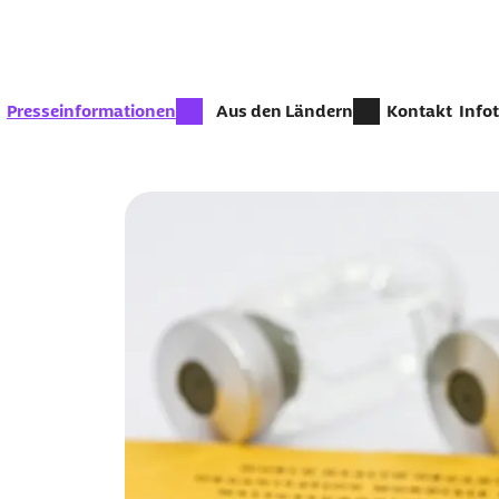
Zum Seiteninhalt springen
zur Zeit aktiv:
Presseinformationen
Aus den Ländern
Kontakt
Info