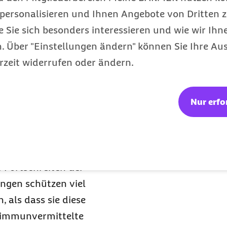
 Auch während der
personalisieren und Ihnen Angebote von Dritten z
chlechterung der
e Sie sich besonders interessieren und wie wir Ihn
ese Patientinnen und
 Über "Einstellungen ändern" können Sie Ihre Aus
fschutz. Bestimmte
rzeit widerrufen oder ändern.
lichst in jüngeren Jahren
itsschübe oder ein
Nur erfo
el, langfristig eine
s Risiko für eine
 Fortschreiten der
ungen schützen viel
 als dass sie diese
 immunvermittelte