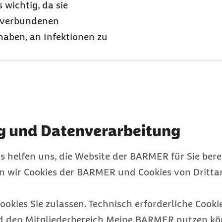
 wichtig, da sie
t verbundenen
haben, an Infektionen zu
rapie, die das sich
ielt unterdrückt oder
Infektionen wird erhöht,
ht nachkommen kann.
g und Datenverarbeitung
schung bisher wenig
nds des Gemeinsamen
s helfen uns, die Website der BARMER für Sie bere
ell mit diesem Thema.
en wir Cookies der BARMER und Cookies von Drittan
ders wichtig?
ittelten Erkrankung und
ookies Sie zulassen. Technisch erforderliche Cookie
ind besonders gefährdet
d den Mitgliederbereich Meine BARMER nutzen kön