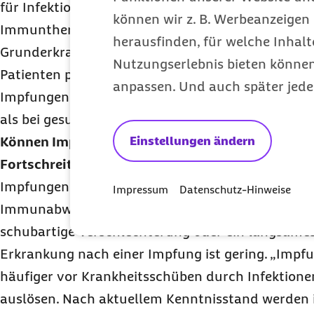
für Infektionen und schwere Krankheitsverläufe.
können wir z. B. Werbeanzeigen 
Immuntherapie kann eine Infektion zu einer Vers
herausfinden, für welche Inhalt
Grunderkrankung führen und Schübe auslösen. Di
Nutzungserlebnis bieten können.
Patienten profitieren von einem erweiterten Imp
anpassen. Und auch später jede
Impfungen sind für sie zusätzlich empfohlen, mög
als bei gesunden Menschen.
Können Impfungen Immunerkrankungen, Krankhe
Einstellungen ändern
Fortschreiten der Krankheit auslösen?
Impfungen aktivieren das Immunsystem mit dem Zi
Impressum
Datenschutz-Hinweise
Immunabwehr gegen eine Infektion aufzubauen. Da
schubartige Verschlechterung oder ein langsames
Erkrankung nach einer Impfung ist gering. „Impf
häufiger vor Krankheitsschüben durch Infektionen,
auslösen. Nach aktuellem Kenntnisstand werden