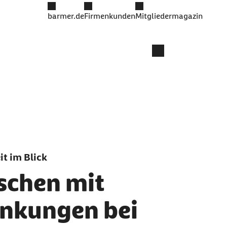
barmer.de
Firmenkunden
Mitgliedermagazin
t im Blick
schen mit
nkungen bei