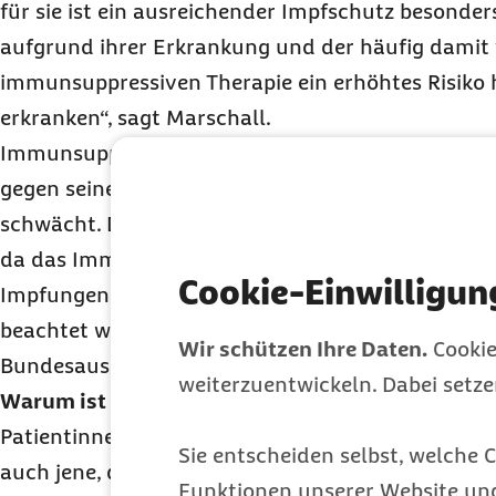
für sie ist ein ausreichender Impfschutz besonders
aufgrund ihrer Erkrankung und der häufig dami
immunsuppressiven Therapie ein erhöhtes Risiko 
erkranken“, sagt Marschall.
Immunsuppressiv beschreibt eine Wirkung oder The
gegen seinen Besitzer gewandte Immunsystem gez
schwächt. Das Problem dabei, die Anfälligkeit für 
da das Immunsystem seiner Schutzfunktion nic
Cookie-Einwilligun
Impfungen für Immunerkrankte sind von der For
beachtet worden. Ein Projekt des Innovationsfo
Wir schützen Ihre Daten.
Cookie
Bundesausschusses (G-BA) beschäftigt sich aktu
weiterzuentwickeln. Dabei setz
Warum ist Impfen bei Immunerkrankungen beson
Patientinnen und Patienten mit einer immunverm
Sie entscheiden selbst, welche C
auch jene, die sich in Immuntherapie befinden, s
Funktionen unserer Website un