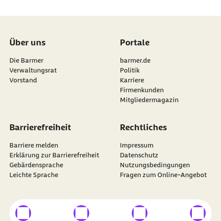
Über uns
Portale
Die Barmer
barmer.de
Verwaltungsrat
Politik
Vorstand
Karriere
Firmenkunden
Mitgliedermagazin
Barrierefreiheit
Rechtliches
Barriere melden
Impressum
Erklärung zur Barrierefreiheit
Datenschutz
Gebärdensprache
Nutzungsbedingungen
Leichte Sprache
Fragen zum Online-Angebot
externer Link
externer Link
externer Link
externer
Besuchen Sie die
BARMER
auf