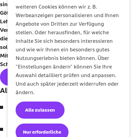
sind. Dazu gehört die Anrufung griechischer
weiteren Cookies können wir z. B.
Götter als Zeugen oder die Verpflichtung, seinen
Werbeanzeigen personalisieren und Ihnen
Lehrer finanziell gut zu versorgen. Als
Angebote von Dritten zur Verfügung
Verhaltensregeln enthält der Codex auch Punkte,
stellen. Oder herausfinden, für welche
die heute weiter umstritten sind: Patienten
Inhalte Sie sich besonders interessieren
sollten, auch auf Verlangen, keine tödlichen
und wie wir Ihnen ein besonders gutes
Mittel verabreicht bekommen und auch
Nutzungserlebnis bieten können. Über
Schwangerschaftsabbrüche waren verboten.
"Einstellungen ändern" können Sie Ihre
Auswahl detailliert prüfen und anpassen.
Hier geht's zum kostenlosen
Abo
Und auch später jederzeit widerrufen oder
Alle Themen der Ausgabe:
ändern.
Europäischer Notfallausweis: Lebensretter in
Alle zulassen
Taschenformat
Psychologie des Fastens: Das gute Gefühl des
Nur erforderliche