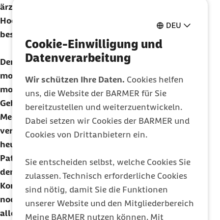
ärztlichen Handeln wird von einigen
Hochschulen in zentralen Feierstunden
DEU
besonders herausgestellt.
Cookie-Einwilligung und
Datenverarbeitung
Dennoch enthält der hippokratische Eid einige
moralische und ethische Aspekte, die heute noch
Wir schützen Ihre Daten.
Cookies helfen
modern sind. Dazu gehört beispielsweise das
uns, die Website der BARMER für Sie
Gebot, den Kranken nicht zu schaden und
bereitzustellen und weiterzuentwickeln.
Medikamente zum Patientennutzen zu
Dabei setzen wir Cookies der BARMER und
verschreiben. Auch die ärztliche Schweigepflicht,
Cookies von Drittanbietern ein.
heute noch eine wichtige Säule im Arzt-
Patienten-Verhältnis, findet ihren Ursprung in
Sie entscheiden selbst, welche Cookies Sie
dem Text, ebenso wie das Verbot zu sexuellen
zulassen. Technisch erforderliche Cookies
Kontakten zu den Patienten. Über diese heute
sind nötig, damit Sie die Funktionen
noch aktuellen Aspekte hinaus enthält der Text
unserer Website und den Mitgliederbereich
allerdings auch Abschnitte, die mehr von Belang
Meine BARMER nutzen können. Mit