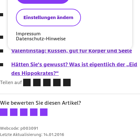
bewussten Verzichts
Entschlüsselt: Was die Farbe des Rezepts alles
Einstellungen ändern
verrät
Impressum
Sport im Alter? Es ist nie zu spät!
Datenschutz-Hinweise
Valentinstag: Küssen, gut für Körper und Seele
Hätten Sie‘s gewusst? Was ist eigentlich der „Eid
des Hippokrates?“
Teilen auf
Wie bewerten Sie diesen Artikel?
Ihre Bewertung: 1 Stern
Ihre Bewertung: 2 Sterne
Ihre Bewertung: 3 Sterne
Ihre Bewertung: 4 Sterne
Ihre Bewertung: 5 Sterne
Webcode: p003091
Letzte Aktualisierung:
14.01.2016