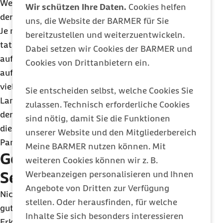
Weglassen bedeutet zunächst einmal: Schluss mit
Wir schützen Ihre Daten.
Cookies helfen
der Bequemlichkeit und raus aus der Komfortzone.
uns, die Website der BARMER für Sie
Je nach Gewohnheit können dabei anfangs
bereitzustellen und weiterzuentwickeln.
tatsächlich so etwas wie Entzugserscheinungen
Dabei setzen wir Cookies der BARMER und
auftreten. "Wer seinen Medienkonsum von hundert
Cookies von Drittanbietern ein.
auf null drosselt, wird in den ersten Tagen
vielleicht eine innere Unruhe oder auch
Sie entscheiden selbst, welche Cookies Sie
Langeweile spüren. Doch schon bald erkennt
zulassen. Technisch erforderliche Cookies
derjenige, wie viel Zeit er plötzlich für Dinge hat,
sind nötig, damit Sie die Funktionen
die sonst immer zu kurz kommen", so Jakob-
unserer Website und den Mitgliederbereich
Pannier.
Meine BARMER nutzen können. Mit
Gestärktes
weiteren Cookies können wir z. B.
Selbstbewusstsein
Werbeanzeigen personalisieren und Ihnen
Angebote von Dritten zur Verfügung
Nicht nur die neu gewonnenen Freiheiten lösen ein
stellen. Oder herausfinden, für welche
gutes Gefühl beim Fastenden aus. Auch die
Inhalte Sie sich besonders interessieren
Erkenntnis, dass er oder sie wieder mehr Kontrolle