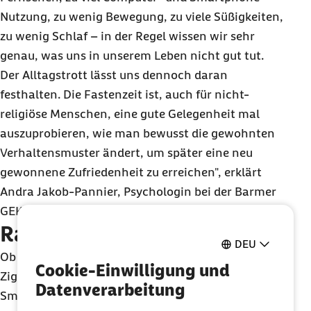
Nutzung, zu wenig Bewegung, zu viele Süßigkeiten,
zu wenig Schlaf – in der Regel wissen wir sehr
genau, was uns in unserem Leben nicht gut tut.
Der Alltagstrott lässt uns dennoch daran
festhalten. Die Fastenzeit ist, auch für nicht-
religiöse Menschen, eine gute Gelegenheit mal
auszuprobieren, wie man bewusst die gewohnten
Verhaltensmuster ändert, um später eine neu
gewonnene Zufriedenheit zu erreichen", erklärt
Andra Jakob-Pannier, Psychologin bei der Barmer
GEK.
Raus aus der Komfortzone
DEU
Ob man während der 40 Tage nun auf das Auto, die
Cookie-Einwilligung und
Zigaretten, das Glas Wein am Abend, Fleisch, das
Datenverarbeitung
Smartphone oder den Fernseher verzichtet – das