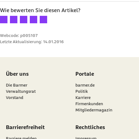
Wie bewerten Sie diesen Artikel?
Ihre Bewertung: 1 Stern
Ihre Bewertung: 2 Sterne
Ihre Bewertung: 3 Sterne
Ihre Bewertung: 4 Sterne
Ihre Bewertung: 5 Sterne
Webcode: p005107
Letzte Aktualisierung:
14.01.2016
Über uns
Portale
Die Barmer
barmer.de
Verwaltungsrat
Politik
Vorstand
Karriere
Firmenkunden
Mitgliedermagazin
Barrierefreiheit
Rechtliches
Barriere melden
Impressum