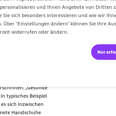
g das Risiko, selber an
personalisieren und Ihnen Angebote von Dritten z
 Neurodermitis häufiger
e Sie sich besonders interessieren und wie wir Ihn
 entsprechende Fragen an
 Über "Einstellungen ändern" können Sie Ihre Aus
ischen Belastungen.
rzeit widerrufen oder ändern.
igenes
Nur erfo
h bedingten
einem guten
ten der Berufstätigen
rschriften. „Gesunde
in typisches Beispiel
es sich inzwischen
ignete Handschuhe