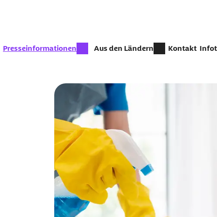
Zum Seiteninhalt springen
zur Zeit aktiv:
Presseinformationen
Aus den Ländern
Kontakt
Info