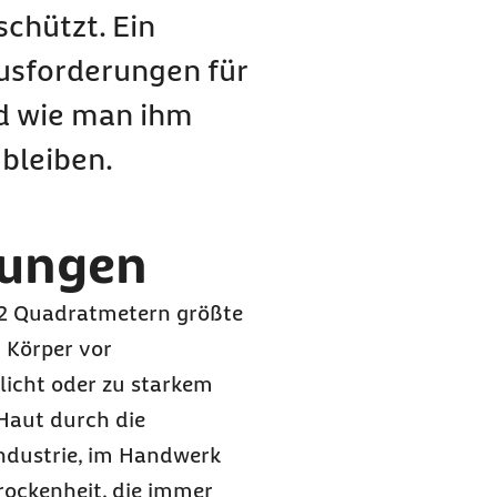
chützt. Ein
ausforderungen für
d wie man ihm
 bleiben.
tungen
s 2 Quadratmetern größte
 Körper vor
licht oder zu starkem
 Haut durch die
 Industrie, im Handwerk
rockenheit, die immer