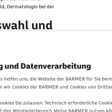
old, Dermatologin bei der
swahl und
 zwei Dinge wichtig, um
 schützen. „Es lohnt
g und Datenverarbeitung
wie der Beruf und seine
it zusammenpassen. Hier
s helfen uns, die Website der BARMER für Sie bere
e. Aber auch absehbare
en wir Cookies der BARMER und Cookies von Drittan
dung für einen
 Wenn jemand zum
ookies Sie zulassen. Technisch erforderliche Cookie
tis vorbelastet ist,
d den Mitgliederbereich Meine BARMER nutzen kön