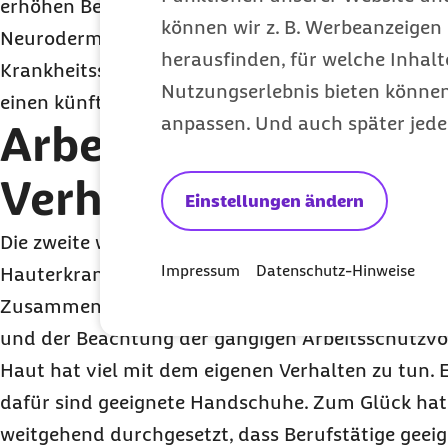
erhöhen Berufe mit einer starken Staubentwicklun
können wir z. B. Werbeanzeigen 
Neurodermitis zu erkranken oder bei bestehender
herausfinden, für welche Inhalt
Krankheitsschübe zu erleiden. Daher lohnen sich
Nutzungserlebnis bieten können.
einen künftigen Ausbildungsbetrieb zu berufstyp
anpassen. Und auch später jede
Arbeitsschutz und e
Verhalten
Einstellungen ändern
Die zweite wichtige Möglichkeit, sich vor beruflic
Impressum
Datenschutz-Hinweise
Hauterkrankungen zu schützen, sieht Petzold in 
Zusammenspiel zwischen dem persönlichen Verhal
und der Beachtung der gängigen Arbeitsschutzvo
Haut hat viel mit dem eigenen Verhalten zu tun. E
dafür sind geeignete Handschuhe. Zum Glück hat 
weitgehend durchgesetzt, dass Berufstätige gee