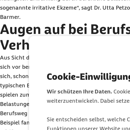
sogenannte irritative Ekzeme“, sagt Dr. Utta Petz
Barmer.
Augen auf bei Beruf
Verhalten
Aus Sicht der Medizinerin sind deshalb vor allem
sich vor beruflich bedingten Hauterkrankungen zu
Cookie-Einwilligun
sich, schon bei der Berufswahl darauf zu achten, 
typischen Belastungen mit der eigenen Gesundhe
Wir schützen Ihre Daten.
Cookie
spielen zum Beispiel Allergien eine wichtige Roll
weiterzuentwickeln. Dabei setz
Belastungen für die Haut sollten bei der Entschei
Berufsweg schon beachtet werden“, rät Petzold.
Sie entscheiden selbst, welche C
Beispiel familiär mit der Hautkrankheit Neurodermi
Funktionen unserer Website un