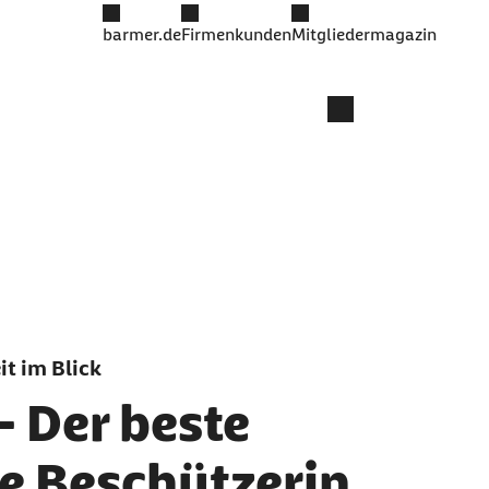
barmer.de
Firmenkunden
Mitgliedermagazin
t im Blick
 Der beste
ie Beschützerin