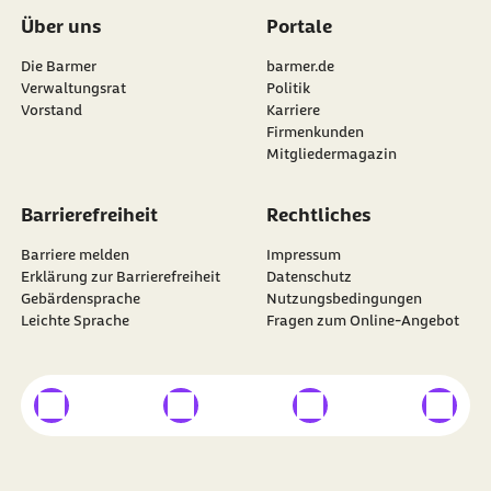
Über uns
Portale
Die Barmer
barmer.de
Verwaltungsrat
Politik
Vorstand
Karriere
Firmenkunden
Mitgliedermagazin
Barrierefreiheit
Rechtliches
Barriere melden
Impressum
Erklärung zur Barrierefreiheit
Datenschutz
Gebärdensprache
Nutzungsbedingungen
Leichte Sprache
Fragen zum Online-Angebot
externer Link
externer Link
externer Link
externer
Besuchen Sie die
BARMER
auf