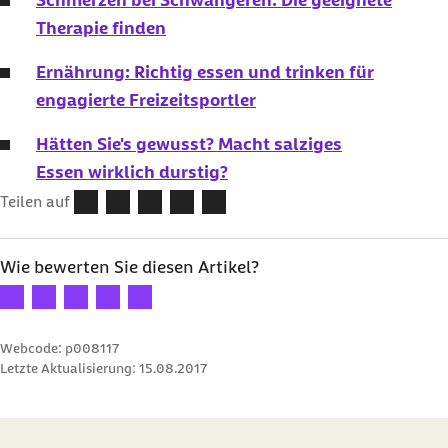
Schmerzen bei Schwangeren: Die geeignete
Therapie finden
Ernährung: Richtig essen und trinken für
engagierte Freizeitsportler
Hätten Sie's gewusst? Macht salziges
Essen wirklich durstig?
Teilen auf
Wie bewerten Sie diesen Artikel?
Ihre Bewertung: 1 Stern
Ihre Bewertung: 2 Sterne
Ihre Bewertung: 3 Sterne
Ihre Bewertung: 4 Sterne
Ihre Bewertung: 5 Sterne
Webcode: p008117
Letzte Aktualisierung:
15.08.2017