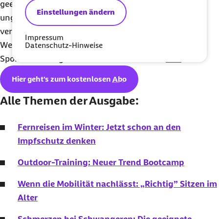
geeignet, aber auch Leitungs- oder Mineralwasser,
Einstellungen ändern
ungesüßte Kräuter- oder Früchtetees und
verdünnte Gemüsesäfte“, so Schmidt.
Impressum
Weitere Informationen zum Thema
Datenschutz-Hinweise
Sporternährung finden Interessierte auch
hier
.
Hier geht's zum kostenlosen
Abo
Alle Themen der Ausgabe:
Fernreisen im Winter: Jetzt schon an den
Impfschutz denken
Outdoor-Training: Neuer Trend Bootcamp
Wenn die Mobilität nachlässt: „Richtig” Sitzen im
Alter