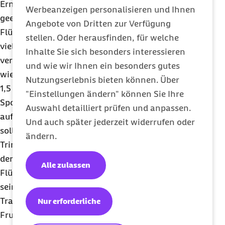
Ernährung, sind für Sportler die Wahl des
Werbeanzeigen personalisieren und Ihnen
geeigneten Getränks und die richtige
Angebote von Dritten zur Verfügung
Flüssigkeitsmenge. Diese ist abhängig davon, wie
stellen. Oder herausfinden, für welche
viel Flüssigkeit durch das Schwitzen beim Training
Inhalte Sie sich besonders interessieren
verloren geht. Diese Menge muss über das Trinken
und wie wir Ihnen ein besonders gutes
wieder zugeführt werden und kann bei einem bis
Nutzungserlebnis bieten können. Über
1,5 Litern liegen. Einen Teil der Flüssigkeit sollten
"Einstellungen ändern" können Sie Ihre
Sportler schon etwa 20 Minuten vor dem Training
Auswahl detailliert prüfen und anpassen.
aufnehmen. Wer länger als eine Stunde trainiert,
Und auch später jederzeit widerrufen oder
sollte im Abstand von 15 Minuten kleine
ändern.
Trinkpausen einhalten. Bis zu zwei Stunden nach
der körperlichen Belastung sollte der
Alle zulassen
Flüssigkeitsverlust möglichst wieder ausgeglichen
sein. „Als Getränke sind je nach
Trainingsintensität selbst gemischte
Nur erforderliche
Fruchtsaftschorlen oder isotonische Getränke