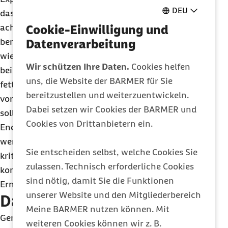
DEU
dass es wichtig ist, auf die Qualität der Fette zu
achten. „Fett ist besser als sein Ruf. Der Körper
Cookie-Einwilligung und
benötigt allerdings vor allem hochwertige Fette,
Datenverarbeitung
wie sie in pflanzlichen Lebensmitteln, wie
Wir schützen Ihre Daten.
Cookies helfen
beispielsweise Nüssen und Samen sowie
uns, die Website der BARMER für Sie
fettreichen Fischen wie Lachs und Makrele,
bereitzustellen und weiterzuentwickeln.
vorkommen“, meint Schmidt. Rein rechnerisch
Dabei setzen wir Cookies der BARMER und
sollten maximal 30 Prozent des täglichen
Cookies von Drittanbietern ein.
Energiebedarfs in Form von Fett aufgenommen
werden. Nahrungsergänzungsmittel sieht Schmidt
Sie entscheiden selbst, welche Cookies Sie
kritisch, denn sie können Ernährungsfehler nicht
zulassen. Technisch erforderliche Cookies
kompensieren und sind bei einer ausgewogenen
sind nötig, damit Sie die Funktionen
Ernährungsweise meist überflüssig.
unserer Website und den Mitgliederbereich
Das „Richtige“ trinken
Meine BARMER nutzen können. Mit
Genauso wichtig, wie eine ausgewogene
weiteren Cookies können wir z. B.