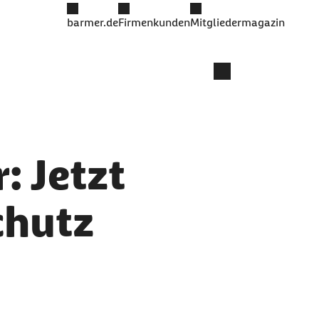
barmer.de
Firmenkunden
Mitgliedermagazin
: Jetzt
chutz