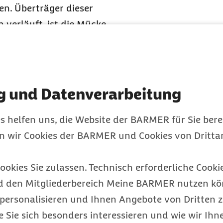
n. Überträger dieser
h verläuft, ist die Mücke
en einer Grippe, in
n Blutungen kommen. Bei
edingungen gehört Typhus
l ist. „In Teilen von
g und Datenverarbeitung
eisende leicht über
 dem thypusauslösenden
s helfen uns, die Website der BARMER für Sie bere
er Infektion sind dann
en wir Cookies der BARMER und Cookies von Drittan
n Fällen auch eine
rms“, so Günther.
ookies Sie zulassen. Technisch erforderliche Cookie
Bali, Nepal, Bangladesch
d den Mitgliederbereich Meine BARMER nutzen kön
egt. „Kommt es zu einer
personalisieren und Ihnen Angebote von Dritten z
Tier, beispielsweise
e Sie sich besonders interessieren und wie wir Ihn