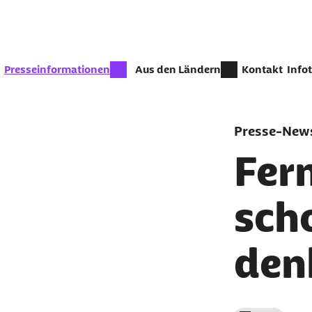
Zum Seiteninhalt springen
zur Zeit aktiv:
Presseinformationen
Aus den Ländern
Kontakt
Info
Presse-News
Fern
sch
den