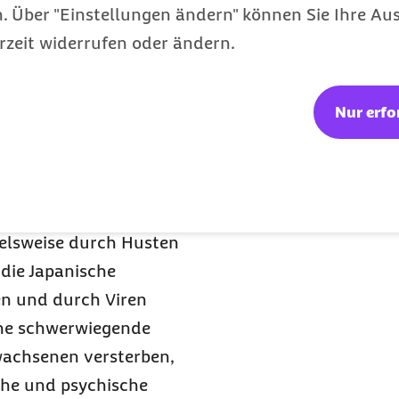
 zu 100 Prozent tödlich.
 Über "Einstellungen ändern" können Sie Ihre Aus
obulin, das sofort
rzeit widerrufen oder ändern.
nell verfügbar ist. Die
 Akutfall am ersten und
Nur erfo
ür Afrika-Urlauber im
negal im Westen bis nach
ng gegen Meningokokken
gelöst, eine Übertragung
ielsweise durch Husten
 die Japanische
en und durch Viren
eine schwerwiegende
wachsenen versterben,
che und psychische