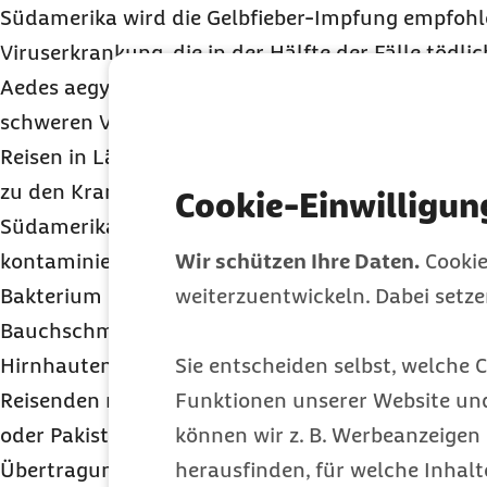
Südamerika wird die Gelbfieber-Impfung empfohle
Viruserkrankung, die in der Hälfte der Fälle tödlic
Aedes aegypti. Die Symptome ähneln zunächst den
schweren Verläufen kann es aber auch zu innere
Reisen in Länder mit schlechten hygienischen B
zu den Krankheiten, gegen die eine Impfung sinnvol
Cookie-Einwilligun
Südamerika, Nordafrika oder Indien können sich R
kontaminiertes Wasser oder Nahrungsmittel mit
Wir schützen Ihre Daten.
Cookie
Bakterium Salmonella typhi anstecken. Folgen ein
weiterzuentwickeln. Dabei setz
Bauchschmerzen, Übelkeit, Fieber und in schwere
Hirnhautentzündung oder eine Perforation des Da
Sie entscheiden selbst, welche C
Reisenden nach China, Indien, Thailand, Vietnam, 
Funktionen unserer Website un
oder Pakistan wird eine Tollwut-Impfung nahegel
können wir z. B. Werbeanzeigen 
Übertragung des Tollwutvirus durch ein infiziertes 
herausfinden, für welche Inhalt