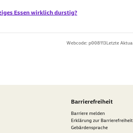
ziges Essen wirklich durstig?
n
 Sterne
ng: 3 Sterne
ertung: 4 Sterne
 Bewertung: 5 Sterne
Webcode: p008113
Letzte Aktua
Barrierefreiheit
Barriere melden
Erklärung zur Barrierefreiheit
Gebärdensprache