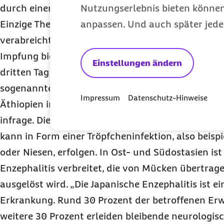
durch einen Biss, ist die Krankheit für Ungeimpfte
Nutzungserlebnis bieten können.
Einzige Therapiemöglichkeit ist dann ein Immungl
anpassen. Und auch später jede
verabreicht werden muss, aber nicht überall so sch
Impfung bietet einen guten Schutz, muss aber im
Einstellungen ändern
dritten Tag wiederholt werden“, meint Günther. F
sogenannten Meningitits-Gürtel, der sich vom Se
Impressum
Datenschutz-Hinweise
Äthiopien im Osten erstreckt, kommt eine Impfu
infrage. Die Erkrankung wird durch Bakterien aus
kann in Form einer Tröpfcheninfektion, also beisp
oder Niesen, erfolgen. In Ost- und Südostasien ist
Enzephalitis verbreitet, die von Mücken übertrag
ausgelöst wird. „Die Japanische Enzephalitis ist 
Erkrankung. Rund 30 Prozent der betroffenen Er
weitere 30 Prozent erleiden bleibende neurologis