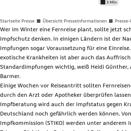
3 Min
Lesedauer wenig
Sie befinden sich hier:
Startseite Presse
Übersicht Presseinformationen
Presse-
Wer im Winter eine Fernreise plant, sollte jetzt s
Impfschutz denken. In einigen Ländern ist der N
Impfungen sogar Voraussetzung für eine Einreis
exotische Krankheiten ist aber auch das Auffrisc
Standardimpfungen wichtig, weiß Heidi Günther, 
Barmer.
Einige Wochen vor Reiseantritt sollten Fernreise
durch den Arzt oder Apotheker überprüfen lasse
Impfberatung wird auch der Impfstatus gegen Kra
Deutschland noch gefährlich werden können. Von
Impfkommission (STIKO) werden unter anderem 