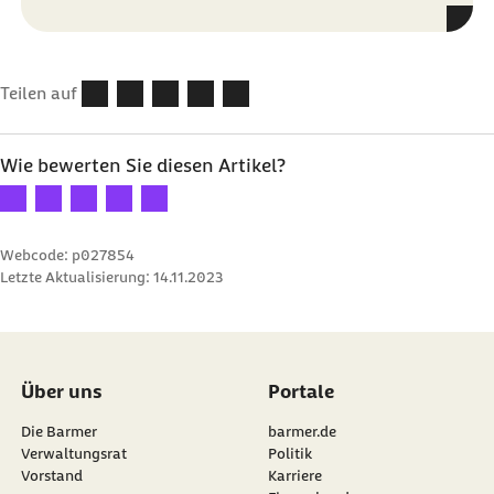
Teilen auf
Wie bewerten Sie diesen Artikel?
Ihre Bewertung: 1 Stern
Ihre Bewertung: 2 Sterne
Ihre Bewertung: 3 Sterne
Ihre Bewertung: 4 Sterne
Ihre Bewertung: 5 Sterne
Webcode: p027854
Letzte Aktualisierung:
14.11.2023
Über uns
Portale
Die Barmer
barmer.de
Verwaltungsrat
Politik
Vorstand
Karriere