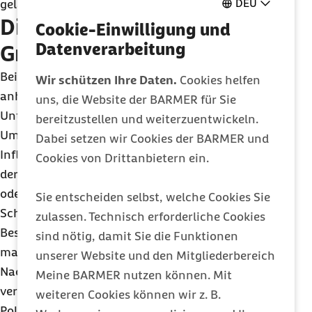
DEU
gelangen.
Diagnostische Tests für
Cookie-Einwilligung und
Datenverarbeitung
Grippe und Corona
Bei der Grippe können Ärztinnen und Ärzte oft
Wir schützen Ihre Daten.
Cookies helfen
anhand der Symptome und klinischer
uns, die Website der BARMER für Sie
Untersuchungen eine vorläufige Diagnose stellen.
bereitzustellen und weiterzuentwickeln.
Um zu bestätigen, ob es sich tatsächlich um das
Dabei setzen wir Cookies der BARMER und
Influenza- oder das Corona-Virus handelt, führt
Cookies von Drittanbietern ein.
der Arzt oder die Ärztin in der Regel einen Nasen-
oder Rachenabstrich durch. Ein Antigen-
Sie entscheiden selbst, welche Cookies Sie
Schnelltest reagiert dabei auf bestimmte
zulassen. Technisch erforderliche Cookies
Bestandteile des jeweiligen Virus, übersieht aber
sind nötig, damit Sie die Funktionen
manchmal eine Infektion. Für einen genaueren
unserer Website und den Mitgliederbereich
Nachweis wird in der Regel ein PCR-Test
Meine BARMER nutzen können. Mit
verwendet. Der Test beruht auf der sogenannten
weiteren Cookies können wir z. B.
Polymerase-Kettenreaktion (englisch: polymerase