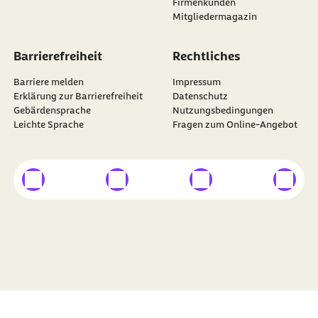
Firmenkunden
Mitgliedermagazin
Barrierefreiheit
Rechtliches
Barriere melden
Impressum
Erklärung zur Barrierefreiheit
Datenschutz
Gebärdensprache
Nutzungsbedingungen
Leichte Sprache
Fragen zum Online-Angebot
externer Link
externer Link
externer Link
externer
Besuchen Sie die
BARMER
auf