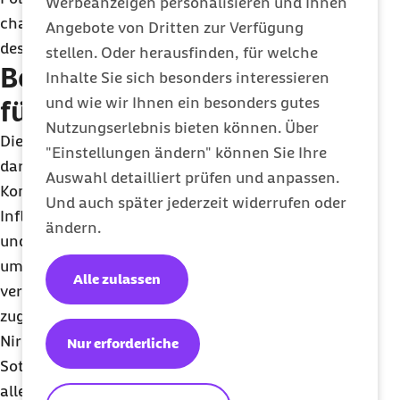
Werbeanzeigen personalisieren und Ihnen
chain reaction, kurz PCR), bei der das Erbmaterial
Angebote von Dritten zur Verfügung
des jeweiligen Virus vervielfältigt wird.
stellen. Oder herausfinden, für welche
Behandlungsmöglichkeiten
Inhalte Sie sich besonders interessieren
und wie wir Ihnen ein besonders gutes
für Influenza und Covid-19
Nutzungserlebnis bieten können. Über
Die Behandlung von Grippe und Corona zielt
"Einstellungen ändern" können Sie Ihre
darauf ab, die Symptome zu lindern und
Auswahl detailliert prüfen und anpassen.
Komplikationen zu verhindern. Sowohl bei einer
Und auch später jederzeit widerrufen oder
Influenza als auch bei Corona können Ärztinnen
ändern.
und Ärzte antivirale Medikamente verschreiben,
um die Dauer und Schwere der Erkrankung zu
Alle zulassen
verringern. „Zur Behandlung von Covid-19
zugelassen sind beispielsweise die Wirkstoffe
Nirmatrelvir/Ritonavir, Remdesivir sowie
Nur erforderliche
Sotrovimab“, so Petzold. Diese Präparate helfen vor
allem Menschen mit Risikofaktoren wie