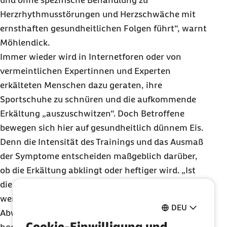
und ohne spezifische Behandlung zu
Herzrhythmusstörungen und Herzschwäche mit
ernsthaften gesundheitlichen Folgen führt“, warnt
Möhlendick.
Immer wieder wird in Internetforen oder von
vermeintlichen Expertinnen und Experten
erkälteten Menschen dazu geraten, ihre
Sportschuhe zu schnüren und die aufkommende
Erkältung „auszuschwitzen“. Doch Betroffene
bewegen sich hier auf gesundheitlich dünnem Eis.
Denn die Intensität des Trainings und das Ausmaß
der Symptome entscheiden maßgeblich darüber,
ob die Erkältung abklingt oder heftiger wird. „Ist
die körperliche Belastung nicht zu groß, fördert ein
wenig Bewegung sogar die körpereigenen
DEU
Abwehrkräfte. Wird die Belastung allerdings zu
Cookie-Einwilligung und