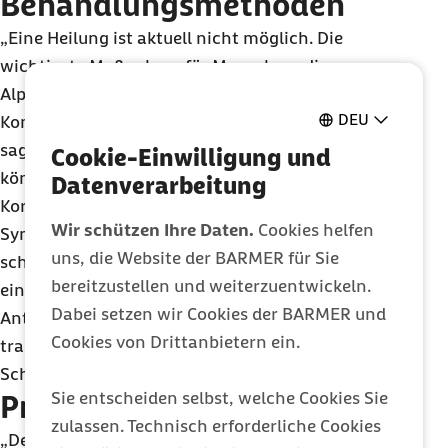
Behandlungsmethoden
„Eine Heilung ist aktuell nicht möglich. Die
wichtigste Maßnahme für Menschen, die am
Alpha-Gal-Syndrom leiden, besteht darin, den
DEU
Konsum von rotem Fleisch strikt zu vermeiden“,
sagt Petzold. Im Falle einer allergischen Reaktion
Cookie-Einwilligung und
können verschiedene Antihistaminika oder
Datenverarbeitung
Kortikosteroide verschrieben werden, um die
Wir schützen Ihre Daten.
Cookies helfen
Symptome zu lindern. Menschen, die besonders
uns, die Website der BARMER für Sie
schwere Reaktionen erleiden, sollten zudem immer
bereitzustellen und weiterzuentwickeln.
ein Notfallset mit Adrenalin, Kortison,
Dabei setzen wir Cookies der BARMER und
Antihistaminikum und Asthmaspray bei sich
Cookies von Drittanbietern ein.
tragen, um im Falle eines anaphylaktischen
Schocks schnell reagieren zu können.
Sie entscheiden selbst, welche Cookies Sie
Prävention
zulassen. Technisch erforderliche Cookies
„Der beste Schutz vor dem Alpha-Gal-Syndrom