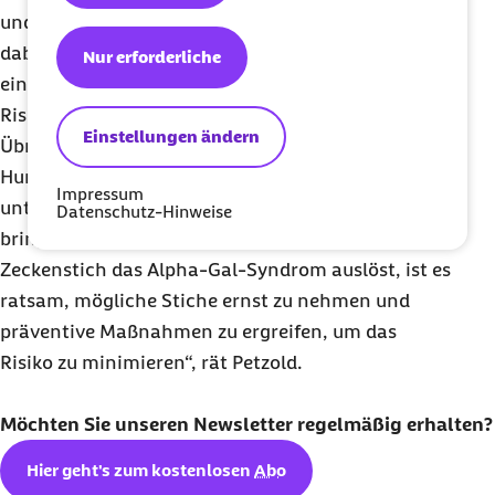
und langsam herausgezogen werden, ohne es
dabei zu quetschen oder zu drehen. Je schneller
Nur erforderliche
eine Zecke entfernt wird, desto geringer ist das
Risiko, dass Krankheitserreger übertragen werden.
Einstellungen ändern
Übrigens sollten auch die eigenen Haustiere wie
Hunde und Katzen regelmäßig auf Zecken
Impressum
untersucht werden, da diese die Parasiten ins Haus
Datenschutz-Hinweise
bringen können. „Auch wenn nicht jeder
Zeckenstich das Alpha-Gal-Syndrom auslöst, ist es
ratsam, mögliche Stiche ernst zu nehmen und
präventive Maßnahmen zu ergreifen, um das
Risiko zu minimieren“, rät Petzold.
Möchten Sie unseren
Newsletter
regelmäßig erhalten?
Hier geht's zum kostenlosen
Abo