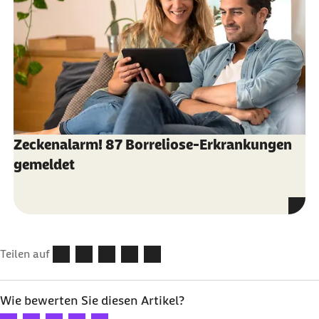
Zeckenalarm! 87 Borreliose-Erkrankungen
gemeldet
Teilen auf
Wie bewerten Sie diesen Artikel?
Ihre Bewertung: 1 Stern
Ihre Bewertung: 2 Sterne
Ihre Bewertung: 3 Sterne
Ihre Bewertung: 4 Sterne
Ihre Bewertung: 5 Sterne