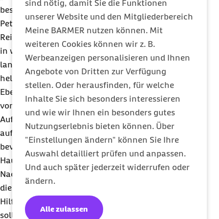
sind nötig, damit Sie die Funktionen
besteht darin, Zeckenstiche zu vermeiden“, sagt
unserer Website und den Mitgliederbereich
Petzold. Erreicht werden kann dies durch eine
Meine BARMER nutzen können. Mit
Reihe von Vorsichtsmaßnahmen. Beim Aufenthalt
weiteren Cookies können wir z. B.
in waldigen oder grasbewachsenen Gebieten sollte
Werbeanzeigen personalisieren und Ihnen
lange Kleidung getragen werden. Ist diese zudem
Angebote von Dritten zur Verfügung
hell, wird das Erkennen von Zecken erleichtert.
stellen. Oder herausfinden, für welche
Ebenso ist beim Gang in die Natur der Gebrauch
Inhalte Sie sich besonders interessieren
von Zeckenschutzmitteln zu empfehlen. Nach dem
und wie wir Ihnen ein besonders gutes
Aufenthalt im Freien sollte der Körper gründlich
Nutzungserlebnis bieten können. Über
auf Zecken abgesucht werden. Besonders
"Einstellungen ändern" können Sie Ihre
bevorzugte Stellen sind Hautbereiche mit dünner
Auswahl detailliert prüfen und anpassen.
Haut wie Kniekehlen, Bauchnabel, Achseln oder
Und auch später jederzeit widerrufen oder
Nacken. Wird dabei eine Zecke entdeckt, sollte
ändern.
diese so schnell wie möglich entfernt werden. Mit
Hilfe einer speziellen Zeckenkarte oder Pinzette
Alle zulassen
sollte das Tier möglichst nah an der Haut gegriffen