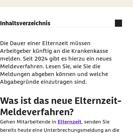
Inhaltsverzeichnis
Was ist das neue Elternzeit-Meldeverfahren?
Wie werden Beginn und Ende der Elternzeit
Die Dauer einer Elternzeit müssen
gemeldet?
Arbeitgeber künftig an die Krankenkasse
melden. Seit 2024 gibt es hierzu ein neues
Welcher Tag muss als Beginn der Elternzeit
Meldeverfahren. Lesen Sie, wie Sie die
gemeldet werden?
Meldungen abgeben können und welche
Was ist bei einer Beschäftigung während der
Abgabegründe einzutragen sind.
Elternzeit?
Was gilt bei einem Kassenwechsel während der
Was ist das neue Elternzeit-
Elternzeit?
Meldeverfahren?
Wie werden bereits begonnene Elternzeiten
gemeldet?
Gehen Mitarbeitende in
Elternzeit
, senden Sie
bereits heute eine Unterbrechungsmeldung an die
Wird gleichzeitig auch die Rentenversicherung