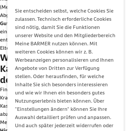
(Meldung „30“) auch noch die Elternzeit mit dem
Sie entscheiden selbst, welche Cookies Sie
Abgabegrund 37 gemeldet werden.
zulassen. Technisch erforderliche Cookies
Gut zu wissen:
Bei vorübergehender Aufnahme
sind nötig, damit Sie die Funktionen
eines Minijobs beim selben Arbeitergeber,
unserer Website und den Mitgliederbereich
entstehen keine Meldepflichten in Bezug auf das
Meine BARMER nutzen können. Mit
Elternzeit-Meldeverfahren.
weiteren Cookies können wir z. B.
Was gilt bei einem
Werbeanzeigen personalisieren und Ihnen
Kassenwechsel während
Angebote von Dritten zur Verfügung
stellen. Oder herausfinden, für welche
der Elternzeit?
Inhalte Sie sich besonders interessieren
Findet während der Elternzeit ein
und wie wir Ihnen ein besonders gutes
Krankenkassenwechsel statt, ist bei der neuen
Nutzungserlebnis bieten können. Über
Kasse eine Beginn-Meldung (Meldegrund 17)
"Einstellungen ändern" können Sie Ihre
abzugeben. An die bisherige Kasse ist keine Ende-
Auswahl detailliert prüfen und anpassen.
Meldung zu erstellen.
Und auch später jederzeit widerrufen oder
Hinweis:
Ab dem 01.01.2024 ist es für Arbeitgeber