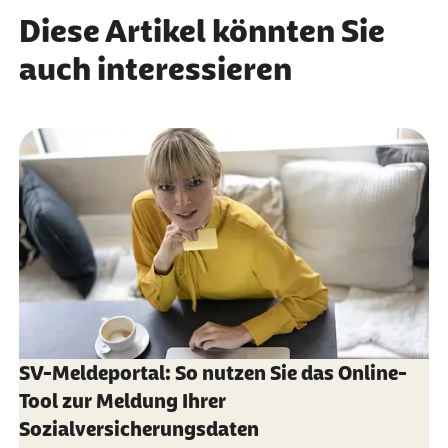
Diese Artikel könnten Sie
§ 28a Abs. 1 Satz 1 Nr. 4 u. 4a SGB IV
in
Verbindung mit
§ 12 Abs. 6 Satz 3 DEÜV
auch interessieren
SV-Meldeportal: So nutzen Sie das Online-
Tool zur Meldung Ihrer
Sozialversicherungsdaten