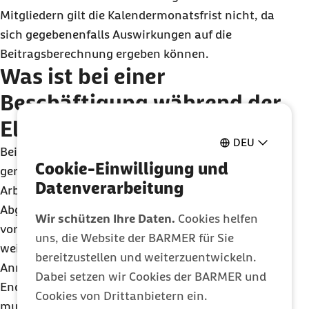
Mitgliedern gilt die Kalendermonatsfrist nicht, da
sich gegebenenfalls Auswirkungen auf die
Beitragsberechnung ergeben können.
Was ist bei einer
Beschäftigung während der
Elternzeit?
DEU
Bei Aufnahme einer vorübergehenden, mehr als
Cookie-Einwilligung und
geringfügigen Beschäftigung beim selben
Datenverarbeitung
Arbeitgeber ist das Ende der Elternzeit mit dem
Abgabegrund 37 zu melden. Nach Ende der
Wir schützen Ihre Daten.
Cookies helfen
vorübergehenden Beschäftigung – und bei einer
uns, die Website der BARMER für Sie
weiter bestehender Elternzeit – ist eine erneute
bereitzustellen und weiterzuentwickeln.
Anmeldung mit dem Abgabegrund 17 notwendig.
Dabei setzen wir Cookies der BARMER und
Endet die versicherungspflichtige Beschäftigung
Cookies von Drittanbietern ein.
muss zusätzlich zum Beschäftigungsende