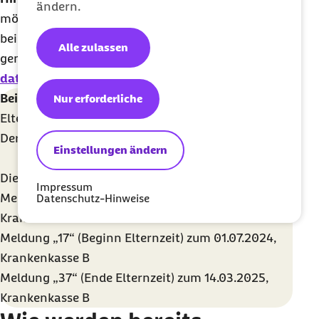
ändern.
möglich, die aktuelle Kasse in elektronischer Form
beim GKV-Spitzenverband festzustellen. Wie dies
Alle zulassen
genau funktioniert, erfahren Sie unter
www.gkv-
datenaustausch.de
(Rubrik Arbeitgeberverfahren).
Beispiel 3
Nur erforderliche
Elternzeit vom 15.03.2024 bis 14.03.2025:
Der Krankenkassenwechsel ist zum 01.07.2024
Einstellungen ändern
Diese Daten werden gemeldet:
Impressum
Meldung „17“ (Beginn Elternzeit) zum 15.03.2024,
Datenschutz-Hinweise
Krankenkasse A
Meldung „17“ (Beginn Elternzeit) zum 01.07.2024,
Krankenkasse B
Meldung „37“ (Ende Elternzeit) zum 14.03.2025,
Krankenkasse B