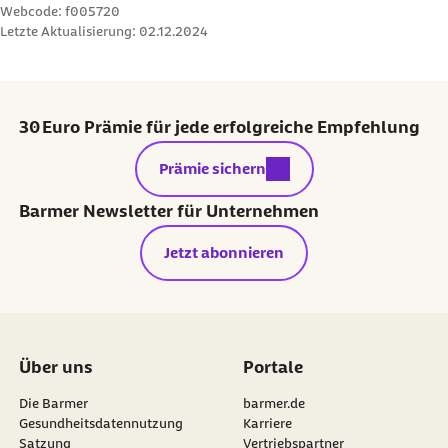
Webcode: f005720
Letzte Aktualisierung:
02.12.2024
30 Euro Prämie für jede erfolgreiche Empfehlung
externer Link:
Prämie sichern
Barmer Newsletter für Unternehmen
Jetzt abonnieren
Über uns
Portale
Die Barmer
barmer.de
Gesundheitsdatennutzung
Karriere
Satzung
Vertriebspartner