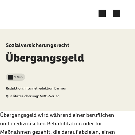
Zum Kontakt Knopf springen
Zum Seiteninhalt springen
Sozialversicherungsrecht
Übergangsgeld
1 Min
Lesedauer weniger als
Redaktion:
Internetredaktion Barmer
Qualitätssicherung:
MBO-Verlag
Übergangsgeld wird während einer beruflichen
und medizinischen Rehabilitation oder für
Maßnahmen gezahlt, die darauf abzielen, einen