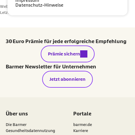
Impressum
Datenschutz-Hinweise
Webcode: f005869
Letzte Aktualisierung:
09.01.2025
30 Euro Prämie für jede erfolgreiche Empfehlung
externer Link:
Prämie sichern
Barmer Newsletter für Unternehmen
Jetzt abonnieren
Über uns
Portale
Die Barmer
barmer.de
Gesundheitsdatennutzung
Karriere