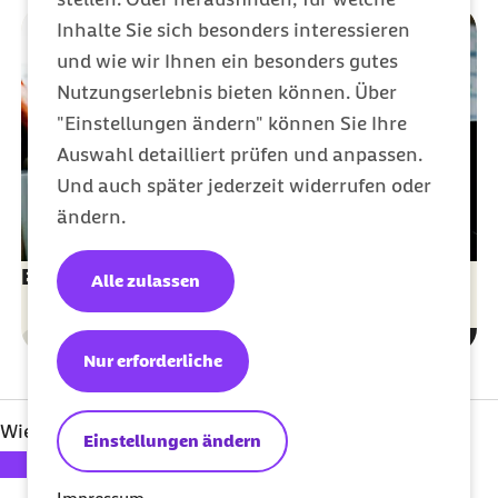
Inhalte Sie sich besonders interessieren
und wie wir Ihnen ein besonders gutes
Nutzungserlebnis bieten können. Über
"Einstellungen ändern" können Sie Ihre
Auswahl detailliert prüfen und anpassen.
Und auch später jederzeit widerrufen oder
ändern.
Elektronische Entgeltersatzleistung (EEL)
Alle zulassen
Sozialversicherung
Kategorie
Nur erforderliche
Wie bewerten Sie diesen Artikel?
Einstellungen ändern
Ihre Bewertung: 1 Stern
Ihre Bewertung: 2 Sterne
Ihre Bewertung: 3 Sterne
Ihre Bewertung: 4 Sterne
Ihre Bewertung: 5 Sterne