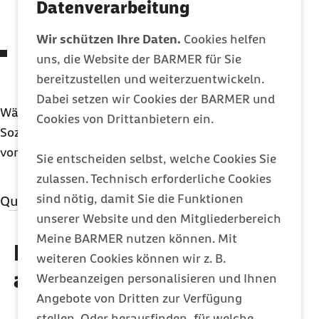
Krankheit durch einen Unfall ausgelöst wurde
Datenverarbeitung
oder es ich um eine Berufskrankheit handelt
Wir schützen Ihre Daten.
Cookies helfen
Agentur für Arbeit zahlt bei Maßnahmen, die
uns, die Website der BARMER für Sie
Menschen mit Behinderung die Teilhabe am
bereitzustellen und weiterzuentwickeln.
Berufsleben ermöglichen
Dabei setzen wir Cookies der BARMER und
Während des Bezugs von Übergangsgeld besteht
Cookies von Drittanbietern ein.
Sozialversicherungspflicht, die Beiträge werden
vom jeweiligen Leistungsträger getragen.
Sie entscheiden selbst, welche Cookies Sie
zulassen. Technisch erforderliche Cookies
sind nötig, damit Sie die Funktionen
Quellenangaben
unserer Website und den Mitgliederbereich
Qualitätssicherung
Meine BARMER nutzen können. Mit
Diese Artikel könnten Sie
weiteren Cookies können wir z. B.
MBO Verlag GmbH
auch interessieren
Werbeanzeigen personalisieren und Ihnen
Angebote von Dritten zur Verfügung
stellen. Oder herausfinden, für welche