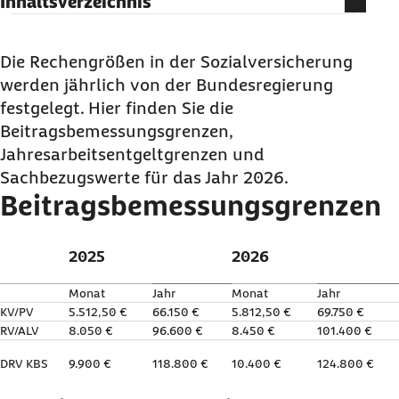
Inhaltsverzeichnis
Beitragsbemessungsgrenzen
Versicherungspflichtgrenzen
Die Rechengrößen in der Sozialversicherung
werden jährlich von der Bundesregierung
Bezugsgrößen
festgelegt. Hier finden Sie die
Sachbezugswerte
Beitragsbemessungsgrenzen,
Geringfügigkeitsgrenze
Jahresarbeitsentgeltgrenzen und
Mindestlohn
Sachbezugswerte für das Jahr 2026.
Beitragsbemessungsgrenzen
2025
2026
Monat
Jahr
Monat
Jahr
KV/PV
5.512,50 €
66.150 €
5.812,50 €
69.750 €
RV/ALV
8.050 €
96.600 €
8.450 €
101.400 €
DRV KBS
9.900 €
118.800 €
10.400 €
124.800 €