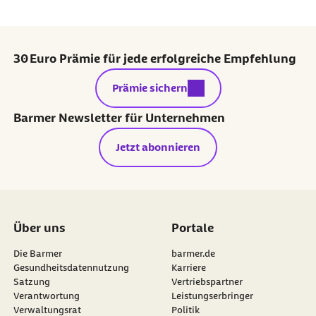
30 Euro Prämie für jede erfolgreiche Empfehlung
externer Link:
Prämie sichern
Barmer Newsletter für Unternehmen
Jetzt abonnieren
Über uns
Portale
Die Barmer
barmer.de
Gesundheitsdatennutzung
Karriere
Satzung
Vertriebspartner
Verantwortung
Leistungserbringer
Verwaltungsrat
Politik