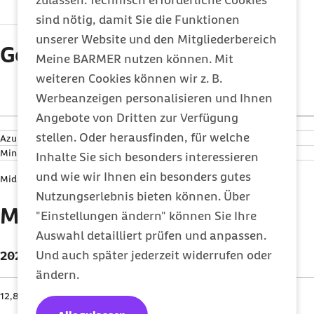
zulassen. Technisch erforderliche Cookies
9,40 €
282 €
9,50 €
285 €
sind nötig, damit Sie die Funktionen
unserer Website und den Mitgliederbereich
Geringfügigkeitsgrenze
Meine BARMER nutzen können. Mit
weiteren Cookies können wir z. B.
2025
2026
Werbeanzeigen personalisieren und Ihnen
Angebote von Dritten zur Verfügung
Tag
Monat
Tag
Monat
stellen. Oder herausfinden, für welche
Azubi
10,83 €
325 €
10,83 €
325 €
Minijob
-
556 €
603 €
Inhalte Sie sich besonders interessieren
und wie wir Ihnen ein besonders gutes
Midijob
-
2.000 €
2.000 €
Nutzungserlebnis bieten können. Über
Mindestlohn
"Einstellungen ändern" können Sie Ihre
Auswahl detailliert prüfen und anpassen.
Und auch später jederzeit widerrufen oder
2025
2026
ändern.
12,82 €
13,90 €