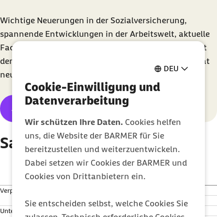
Wichtige Neuerungen in der Sozialversicherung,
spannende Entwicklungen in der Arbeitswelt, aktuelle
Fachseminare oder Tipps für die gesunde Arbeit – mit
dem kostenlosen Newsletter erhalten Sie jeden Monat
DEU
neue Impulse für Ihr
Business
.
Cookie-Einwilligung und
Datenverarbeitung
Jetzt anmelden
Wir schützen Ihre Daten.
Cookies helfen
uns, die Website der BARMER für Sie
Sachbezugswerte
bereitzustellen und weiterzuentwickeln.
Dabei setzen wir Cookies der BARMER und
2025
2026
Cookies von Drittanbietern ein.
Verpflegung
Tag
Monat
Tag
Monat
11,10 €
333 €
11,50 €
345 €
Sie entscheiden selbst, welche Cookies Sie
Unterkunft
Tag
Monat
Tag
Monat