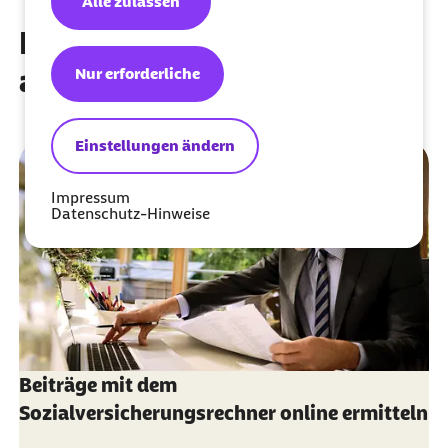
Alle zulassen
Diese Artikel könnten Sie
auch interessieren
Nur erforderliche
Einstellungen ändern
Impressum
Datenschutz-Hinweise
Beiträge mit dem
Sozialversicherungsrechner online ermitteln