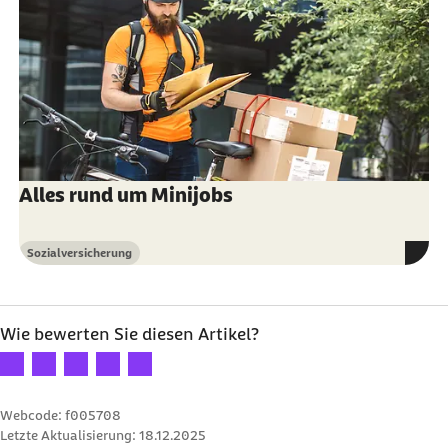
Alles rund um Minijobs
Sozialversicherung
Kategorie
Wie bewerten Sie diesen Artikel?
Ihre Bewertung: 1 Stern
Ihre Bewertung: 2 Sterne
Ihre Bewertung: 3 Sterne
Ihre Bewertung: 4 Sterne
Ihre Bewertung: 5 Sterne
Webcode: f005708
Letzte Aktualisierung:
18.12.2025