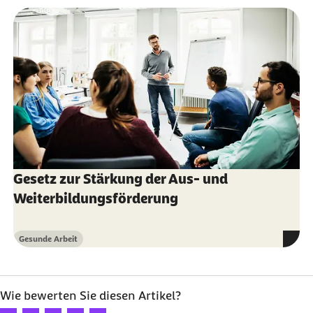
Gesetz zur Stärkung der Aus- und
Weiterbildungsförderung
Gesunde Arbeit
Kategorie
Wie bewerten Sie diesen Artikel?
Ihre Bewertung: 1 Stern
Ihre Bewertung: 2 Sterne
Ihre Bewertung: 3 Sterne
Ihre Bewertung: 4 Sterne
Ihre Bewertung: 5 Sterne