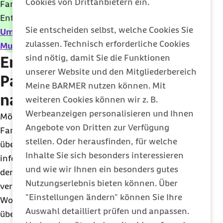
Cookies von Drittanbietern ein.
Familienstartzeit in Anspruch nehmen. Der
Entwurf sieht vor, dass Ihnen die Kosten über das
Sie entscheiden selbst, welche Cookies Sie
Umlageverfahren U2
(ähnlich wie beim
zulassen. Technisch erforderliche Cookies
Mutterschaftsgeld
) erstattet werden.
sind nötig, damit Sie die Funktionen
Entbindung und
unserer Website und den Mitgliederbereich
Partnerschaft müssen
Meine BARMER nutzen können. Mit
nachgewiesen werden
weiteren Cookies können wir z. B.
Werbeanzeigen personalisieren und Ihnen
Möchten Beschäftigte aus Ihrem Unternehmen die
Angebote von Dritten zur Verfügung
Familienstartzeit in Anspruch nehmen, sollten Sie
stellen. Oder herausfinden, für welche
über den voraussichtlichen Entbindungstermin
Inhalte Sie sich besonders interessieren
informiert werden. So können beide Seiten die Zeit
und wie wir Ihnen ein besonders gutes
der Abwesenheit besser planen. Rechtlich
Nutzungserlebnis bieten können. Über
verpflichtend ist diese Auskunft allerdings nicht.
"Einstellungen ändern" können Sie Ihre
Worauf Sie aber bestehen können: ein Zeugnis
Auswahl detailliert prüfen und anpassen.
über die Entbindung des Kindes. Die entbundene