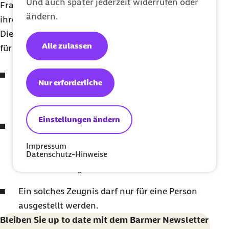
Und auch später jederzeit widerrufen oder
Frau muss ihrem Familienstartzeit-Partner oder
ändern.
ihrer Partnerin dazu ein Zeugnis aushändigen.
Diese Regeln gelten für das Zeugnis als Nachweis
Alle zulassen
für die Familienstartzeit:
Das Zeugnis darf nur von einem bestimmten
Nur erforderliche
Personenkreis ausgestellt werden: Arzt, Ärztin,
Hebamme oder Entbindungspfleger.
Einstellungen ändern
Es muss folgende Informationen beinhalten:
Namen der Frau, die entbunden hat, Namen
Impressum
Datenschutz-Hinweise
des Partners oder der Partnerin sowie den Tag
der Entbindung.
Ein solches Zeugnis darf nur für eine Person
ausgestellt werden.
Bleiben Sie
up to date
mit dem Barmer
Newsletter