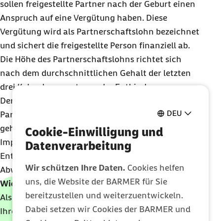
sollen freigestellte Partner nach der Geburt einen
Anspruch auf eine Vergütung haben. Diese
Vergütung wird als Partnerschaftslohn bezeichnet
und sichert die freigestellte Person finanziell ab.
Die Höhe des Partnerschaftslohns richtet sich
nach dem durchschnittlichen Gehalt der letzten
drei Kalendermonate vor der Entbindung.
Der Verwaltungsaufwand für die
DEU
Partnerfreistellung soll so gering wie möglich
gehalten werden. Deswegen ist eine
Cookie-Einwilligung und
Implementierung in bestehende
Datenverarbeitung
Entgeltprogramme vorgesehen – als neue Art der
Wir schützen Ihre Daten.
Cookies helfen
Abwesenheit.
uns, die Website der BARMER für Sie
Wichtig zu wissen:
bereitzustellen und weiterzuentwickeln.
Als Arbeitgeber müssen nicht Sie die Kosten für
Dabei setzen wir Cookies der BARMER und
Ihre Beschäftigten tragen, wenn diese die