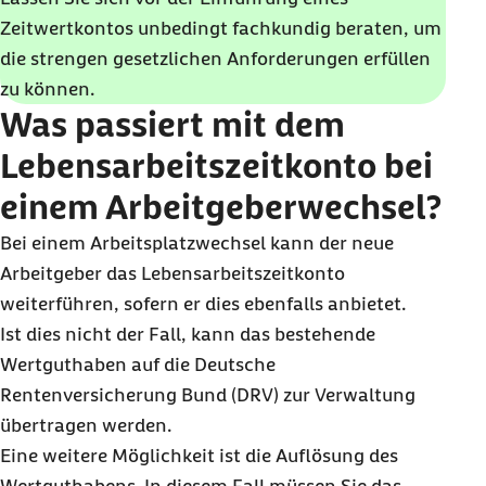
Vereinbarung ist die rechtliche Grundlage für Zeitwertkonten. Sie
sind Zeitwertkonten für GmbH-Geschäftsführer und Vorstände
muss insbesondere Regelungen zur Freistellungsphase und zur
durch den Abschluss einer entsprechenden
Zeitwertkontos unbedingt fachkundig beraten, um
von Aktiengesellschaften nicht mit deren Aufgaben vereinbar und
Höhe des in dieser Zeit zustehenden Arbeitsentgelts enthalten.
rechtlich bedenklich (
BFH, Az. I R 26/15
).
Versicherung, durch Einzahlungen in
die strengen gesetzlichen Anforderungen erfüllen
Wertpapierfonds oder durch einen Treuhänder
zu können.
Was passiert mit dem
erfolgen.
Lebensarbeitszeitkonto bei
einem Arbeitgeberwechsel?
Bei einem Arbeitsplatzwechsel kann der neue
Arbeitgeber das Lebensarbeitszeitkonto
weiterführen, sofern er dies ebenfalls anbietet.
Ist dies nicht der Fall, kann das bestehende
Wertguthaben auf die Deutsche
Rentenversicherung Bund (DRV) zur Verwaltung
übertragen werden.
Eine weitere Möglichkeit ist die Auflösung des