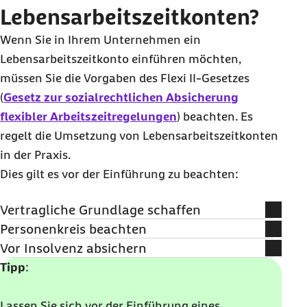
Lebensarbeitszeitkonten?
Wenn Sie in Ihrem Unternehmen ein
Lebensarbeitszeitkonto einführen möchten,
müssen Sie die Vorgaben des Flexi II-Gesetzes
(
Gesetz zur sozialrechtlichen Absicherung
flexibler Arbeitszeitregelungen
) beachten. Es
regelt die Umsetzung von Lebensarbeitszeitkonten
in der Praxis.
Dies gilt es vor der Einführung zu beachten:
Vertragliche Grundlage schaffen
Ihre Mitarbeitenden können nur dann Überstunden auf einem
Personenkreis beachten
Zeitwertkonto ansparen, wenn es eine entsprechende
Grundsätzlich können Sie Langzeitkonten mit allen Beschäftigten
Vor Insolvenz absichern
arbeitsvertragliche Regelung gibt. Dieser Anspruch kann in einer
vereinbaren. Dies ist unabhängig davon, ob es sich um
Als Arbeitgeber sind Sie gesetzlich verpflichtet, das
Tipp
:
Betriebsvereinbarung oder in einem Tarifvertrag festgelegt sein.
geringfügig Beschäftigte
, Führungskräfte, Vollzeit- oder
Ist dies nicht der Fall, müssen Sie mit Ihren Mitarbeitenden eine
angesparte Guthaben von Zeitwertkonten gegen
Teilzeitbeschäftigte handelt.
schriftliche Wertguthabenvereinbarung treffen. Diese
Aber es gibt auch Ausnahmen: Laut Urteil des Bundesfinanzhofs
Insolvenz abzusichern. Dies kann beispielsweise
Lassen Sie sich vor der Einführung eines