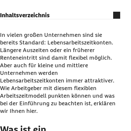
Inhaltsverzeichnis
Was ist ein Lebensarbeitszeitkonto?
Warum lohnt sich die Einführung von
In vielen großen Unternehmen sind sie
Lebensarbeitszeitkonten für Unternehmen?
bereits Standard: Lebensarbeitszeitkonten.
Längere Auszeiten oder ein früherer
Wie profitieren Beschäftigte von einem
Renteneintritt sind damit flexibel möglich.
Lebensarbeitszeitkonto?
Aber auch für kleine und mittlere
Wie funktioniert das Lebensarbeitszeitkonto?
Unternehmen werden
Welche gesetzlichen Rahmenbedingungen
Lebensarbeitszeitkonten immer attraktiver.
gelten für die Einführung von
Wie Arbeitgeber mit diesem flexiblen
Lebensarbeitszeitkonten?
Arbeitszeitmodell punkten können und was
bei der Einführung zu beachten ist, erklären
Was passiert mit dem Lebensarbeitszeitkonto
wir Ihnen hier.
bei einem Arbeitgeberwechsel?
Kostenlose Seminare zum Sozialversicherungs-,
Was ist ein
Arbeits- und Steuerrecht