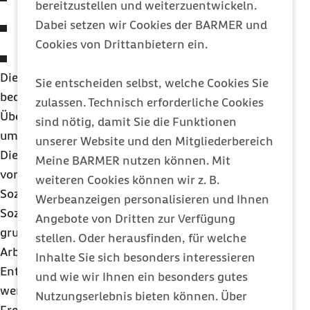
bereitzustellen und weiterzuentwickeln.
Dabei setzen wir Cookies der BARMER und
Einmalzahlungen
Cookies von Drittanbietern ein.
Weihnachtsgeld
Die Konten sind als Entgeltkonten zu führen. Dies
Sie entscheiden selbst, welche Cookies Sie
bedeutet, dass auch Zeitguthaben wie
zulassen. Technisch erforderliche Cookies
Überstunden oder Urlaubstage in Entgelt
sind nötig, damit Sie die Funktionen
umzurechnen sind.
unserer Website und den Mitgliederbereich
Die Anlage der Wertguthaben erfolgt brutto, also
Meine BARMER nutzen können. Mit
vor Abzug von Steuern und
weiteren Cookies können wir z. B.
Sozialversicherungsbeiträgen. Die Fälligkeit der
Werbeanzeigen personalisieren und Ihnen
Sozialversicherungsbeiträge richtet sich
Angebote von Dritten zur Verfügung
grundsätzlich nach dem Zeitpunkt der
stellen. Oder herausfinden, für welche
Arbeitsleistung und nicht nach dem Zeitpunkt der
Inhalte Sie sich besonders interessieren
Entgeltzahlung. Bei Lebensarbeitszeitkonten
und wie wir Ihnen ein besonders gutes
werden die Beiträge jedoch erst in der
Nutzungserlebnis bieten können. Über