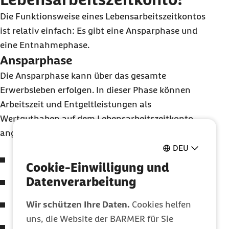
Die Funktionsweise eines Lebensarbeitszeitkontos
ist relativ einfach: Es gibt eine Ansparphase und
eine Entnahmephase.
Ansparphase
Die Ansparphase kann über das gesamte
Erwerbsleben erfolgen. In dieser Phase können
Arbeitszeit und Entgeltleistungen als
Wertguthaben auf dem Lebensarbeitszeitkonto
angesammelt werden. Dazu gehören:
DEU
Überstunden
Cookie-Einwilligung und
Datenverarbeitung
nicht genommene Urlaubstage
Wir schützen Ihre Daten.
Cookies helfen
Zulagen für Mehrarbeit
uns, die Website der BARMER für Sie
Prämien und Zuschüsse des Arbeitgebers