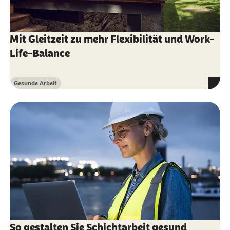
Deutschen Rentenversicherung (DRV) Bund
(Abruf vom 08.10.2024):
Arbeitnehmer mit
Mit Gleitzeit zu mehr Flexibilität und Work-
Wertguthaben
Life-Balance
Arbeitszeit-klug-gestalten.de (Abruf vom
08.10.2024):
Zeitwertkonten
Gesunde Arbeit
Kategorie
Haufe (Abruf vom 08.10.2024):
Arbeitszeitkonto: Diese rechtlichen Vorgaben
gelten für Arbeitgeber
So gestalten Sie Schichtarbeit gesund