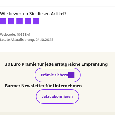
Wie bewerten Sie diesen Artikel?
Ihre Bewertung: 1 Stern
Ihre Bewertung: 2 Sterne
Ihre Bewertung: 3 Sterne
Ihre Bewertung: 4 Sterne
Ihre Bewertung: 5 Sterne
Webcode: f005841
Letzte Aktualisierung:
24.10.2025
30 Euro Prämie für jede erfolgreiche Empfehlung
externer Link:
Prämie sichern
Barmer Newsletter für Unternehmen
Jetzt abonnieren