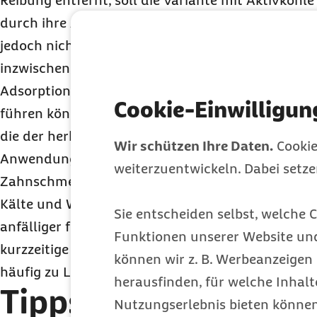
Reibung entfernt, soll die Variante mit Aktivkohl
durch ihre Adsorptionskraft aufhellen. Bisher ko
jedoch nicht wissenschaftlich nachgewiesen werde
inzwischen sogar bekannt, dass Aktivkohle in Za
Adsorption, sondern ebenfalls durch Reibung zu e
Cookie-Einwilligun
führen könnte. Da die Schleifkraft der Aktivkohle 
die der herkömmlichen Zahnpasten, trägt sie bei
Wir schützen Ihre Daten.
Cookie
Anwendung nicht nur Verfärbungen, sondern auc
weiterzuentwickeln. Dabei setz
Zahnschmelzes ab. Daher ist eine zunehmende Em
Kälte und Wärme möglich. Zudem wird die anger
Sie entscheiden selbst, welche C
anfälliger für neue Verfärbungen und Kariesbefal
Funktionen unserer Website un
kurzzeitige Verbesserung der Verfärbungen zu erke
können wir z. B. Werbeanzeigen 
häufig zu Lasten der Zahngesundheit.
herausfinden, für welche Inhalt
Tipps für langanhal
Nutzungserlebnis bieten können.