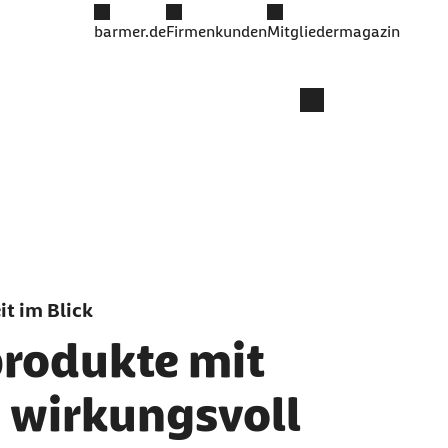
barmer.de
Firmenkunden
Mitgliedermagazin
t im Blick
rodukte mit
 wirkungsvoll