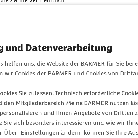
e die Zähne vermeintlich
nnte die Wirksamkeit
n. Vielmehr ist
hnpasta nicht durch
inem kurzzeitigen Effekt
g und Datenverarbeitung
deutlich größer ist als
 regelmäßiger
s helfen uns, die Website der BARMER für Sie bere
h Schichten des
en wir Cookies der BARMER und Cookies von Drittan
pfindlichkeit gegenüber
aute Oberfläche
ookies Sie zulassen. Technisch erforderliche Cookie
l. Auch wenn eine
d den Mitgliederbereich Meine BARMER nutzen kön
nnen ist, geht diese
personalisieren und Ihnen Angebote von Dritten z
e Sie sich besonders interessieren und wie wir Ihn
tend weiße
 Über "Einstellungen ändern" können Sie Ihre Aus