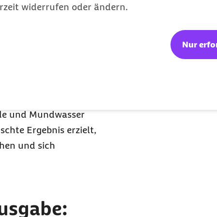
rzeit widerrufen oder ändern.
erfärbende Wirkung
Nur erfo
it reduzieren oder
ht auf seinen Kaffee oder
sonderes Augenmerk auf
n Reinigung mithilfe
ide und Mundwasser
hte Ergebnis erzielt,
hen und sich
Ausgabe: