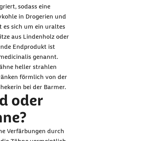
riert, sodass eine
vkohle in Drogerien und
t es sich um ein uraltes
Hitze aus Lindenholz oder
ende Endprodukt ist
medicinalis genannt.
Zähne heller strahlen
ränken förmlich von der
hekerin bei der Barmer.
nd oder
hne?
he Verfärbungen durch