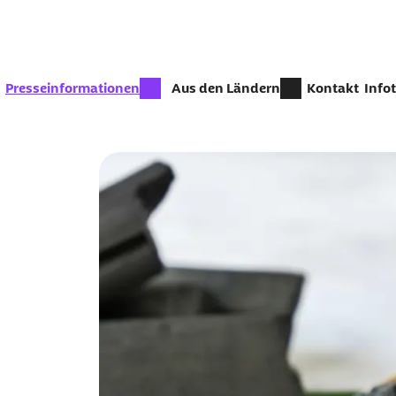
Zum Seiteninhalt springen
zur Zeit aktiv:
Presseinformationen
Aus den Ländern
Kontakt
Info