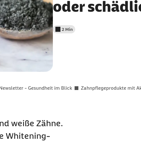
oder schädli
2 Min
Lesedauer weniger als
Newsletter - Gesundheit im Blick
Zahnpflegeprodukte mit Ak
end weiße Zähne.
ge
Whitening
-