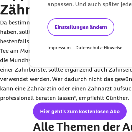
anpassen. Und auch später jede
Zähne
Da bestimmte Lebensmittel und Getränke eine v
Einstellungen ändern
haben, sollte man dessen Konsum nach Möglichke
bestenfalls vollständig einstellen. Wer jedoch nic
Impressum
Datenschutz-Hinweise
Tee am Morgen verzichten möchte, sollte ein be
die Mundhygiene legen. „Neben einer regelmäßige
einer Zahnbürste, sollte ergänzend auch Zahnse
verwendet werden. Wer dadurch nicht das gewünsc
kann eine Zahnärztin oder einen Zahnarzt aufsuc
professionell beraten lassen“, empfiehlt Günther.
Hier geht's zum kostenlosen
Abo
Alle Themen der 