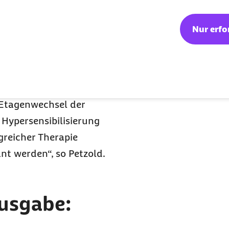
suchen?
Nur erfo
mptome mit einer
allergischem Asthma
andauernden Symptomen
 sein. „Um die
 Etagenwechsel der
Hypersensibilisierung
greicher Therapie
nt werden“, so Petzold.
Ausgabe: