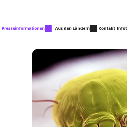
Zum Seiteninhalt springen
zur Zeit aktiv:
Presseinformationen
Aus den Ländern
Kontakt
Info