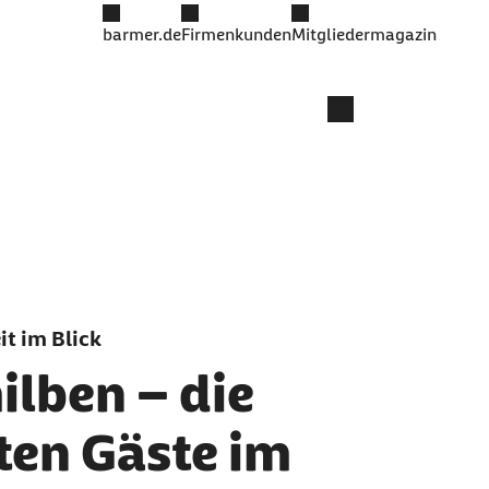
barmer.de
Firmenkunden
Mitgliedermagazin
t im Blick
lben – die
en Gäste im