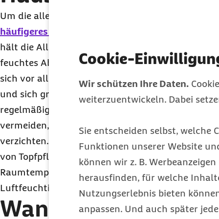
Um die allergieauslösenden Ausscheidungen losz
häufigeres Putzen
hilfreich sein. Auch ein milbe
hält die Allergene von Betroffenen fern und kan
Cookie-Einwilligun
feuchtes Abwischen kurzfristige Abhilfe schaffen
sich vor allem Kurzflorteppiche, die herumwirbel
Wir schützen Ihre Daten.
Cookie
und sich gründlich saugen lassen. Glatte Böden s
weiterzuentwickeln. Dabei setz
regelmäßig und feucht gewischt werden. Um unn
vermeiden, könnten Betroffene auf Gardinen, Stoff
Sie entscheiden selbst, welche C
verzichten. Zudem kann bereits regelmäßiges Lü
Funktionen unserer Website un
von Topfpflanzen Abhilfe schaffen, da sich Milben
können wir z. B. Werbeanzeigen 
Raumtemperaturen von mehr als 20 Grad Celsius
herausfinden, für welche Inhalt
Luftfeuchtigkeit von mehr als 55 Prozent wohl fü
Nutzungserlebnis bieten können.
Wann sollte man ein
anpassen. Und auch später jede