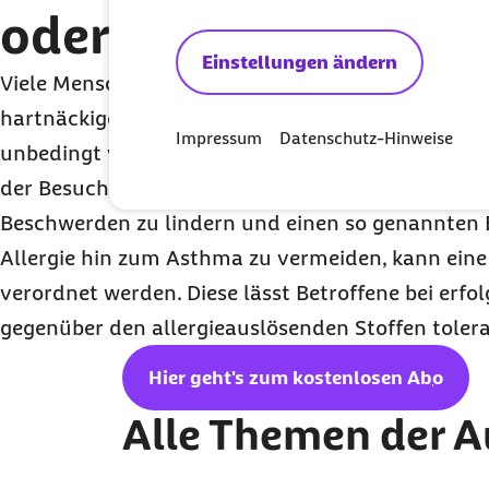
oder einen Arzt auf
Einstellungen ändern
Viele Menschen verwechseln die allergischen Sy
hartnäckigen Erkältung. Da die Entstehung von 
Impressum
Datenschutz-Hinweise
unbedingt verhindert werden sollte, kann bei 
der Besuch einer Ärztin oder eines Arztes sinnvoll
Beschwerden zu lindern und einen so genannten
Allergie hin zum Asthma zu vermeiden, kann eine 
verordnet werden. Diese lässt Betroffene bei erfol
gegenüber den allergieauslösenden Stoffen tolera
Hier geht's zum kostenlosen
Abo
Alle Themen der 