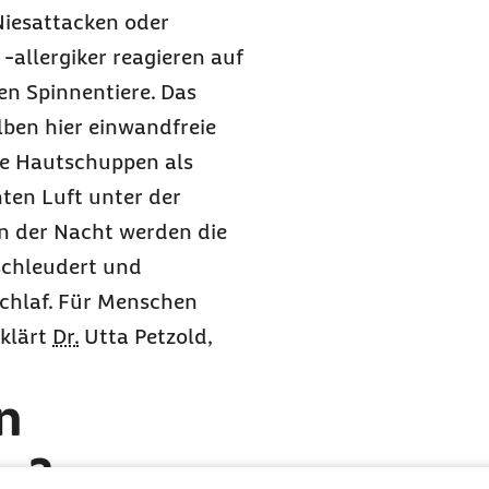
iesattacken oder
allergiker reagieren auf
en Spinnentiere. Das
ilben hier einwandfreie
e Hautschuppen als
ten Luft unter der
In der Nacht werden die
schleudert und
Schlaf. Für Menschen
rklärt
Dr.
Utta Petzold,
n
n?