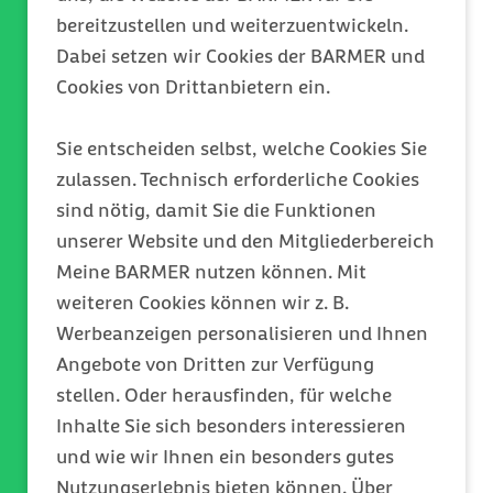
Leitungswassers in etwas
bereitzustellen und weiterzuentwickeln.
höherer Konzentration.Dennoch
Dabei setzen wir Cookies der BARMER und
gibt es Situationen, in denen
Cookies von Drittanbietern ein.
Vorsicht angebracht ist. In
Regionen mit besonders hartem
Sie entscheiden selbst, welche Cookies Sie
Wasser kann sich durch
zulassen. Technisch erforderliche Cookies
wiederholtes Aufkochen
sind nötig, damit Sie die Funktionen
vermehrt Kalk bilden, sichtbar
unserer Website und den Mitgliederbereich
als weiße Ablagerungen im
Meine BARMER nutzen können. Mit
Wasserkocher. Das ist zwar nicht
weiteren Cookies können wir z. B.
gesundheitsschädlich,
Werbeanzeigen personalisieren und Ihnen
beeinträchtigt aber Geschmack
Angebote von Dritten zur Verfügung
und Funktion des Geräts. Auch
stellen. Oder herausfinden, für welche
wenn das Wasser längere Zeit
Inhalte Sie sich besonders interessieren
im Kocher gestanden hat,
und wie wir Ihnen ein besonders gutes
können sich Stoffe wie Nitrat
Nutzungserlebnis bieten können. Über