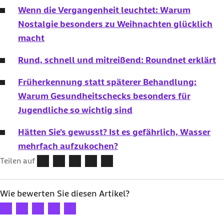
Wenn die Vergangenheit leuchtet: Warum
Nostalgie besonders zu Weihnachten glücklich
macht
Rund, schnell und mitreißend: Roundnet erklärt
Früherkennung statt späterer Behandlung:
Warum Gesundheitschecks besonders für
Jugendliche so wichtig sind
Hätten Sie's gewusst? Ist es gefährlich, Wasser
mehrfach aufzukochen?
Teilen auf
Wie bewerten Sie diesen Artikel?
Ihre Bewertung: 1 Stern
Ihre Bewertung: 2 Sterne
Ihre Bewertung: 3 Sterne
Ihre Bewertung: 4 Sterne
Ihre Bewertung: 5 Sterne