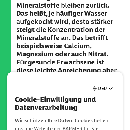
Mineralstoffe bleiben zurück.
Das heißt, je häufiger Wasser
aufgekocht wird, desto stärker
steigt die Konzentration der
Mineralstoffe an. Das betrifft
beispielsweise Calcium,
Magnesium oder auch Nitrat.
Für gesunde Erwachsene ist
diese leichte Anreicherung aber
in der Regel völlig
unproblematisch. Schließlich
DEU
handelt es sich nicht um neue
Cookie-Einwilligung und
Stoffe, die plötzlich im Wasser
Datenverarbeitung
entstehen, sondern schlicht um
die natürliche
Wir schützen Ihre Daten.
Cookies helfen
Zusammensetzung des
uns, die Website der BARMER für Sie