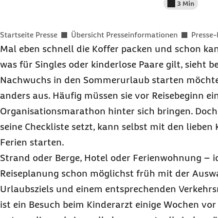
3 Min
Lesedauer wenig
Sie befinden sich hier:
Startseite Presse
Übersicht Presseinformationen
Presse-
Mal eben schnell die Koffer packen und schon kan
was für Singles oder kinderlose Paare gilt, sieht be
Nachwuchs in den Sommerurlaub starten möchten
anders aus. Häufig müssen sie vor Reisebeginn ei
Organisationsmarathon hinter sich bringen. Doch
seine Checkliste setzt, kann selbst mit den lieben
Ferien starten.
Strand oder Berge, Hotel oder Ferienwohnung – i
Reiseplanung schon möglichst früh mit der Auswa
Urlaubsziels und einem entsprechenden Verkehrsmi
ist ein Besuch beim Kinderarzt einige Wochen vo