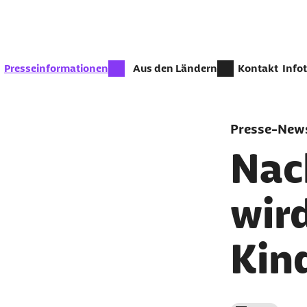
Zum Seiteninhalt springen
zur Zeit aktiv:
Presseinformationen
Aus den Ländern
Kontakt
Info
Presse-News
Nac
wir
Kin