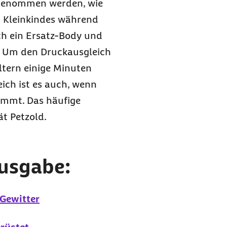
d genommen werden, wie
r Kleinkindes während
ch ein Ersatz-Body und
st. Um den Druckausgleich
ltern einige Minuten
ich ist es auch, wenn
kommt. Das häufige
ät Petzold.
Ausgabe:
 Gewitter