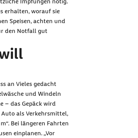
tzliche Impfungen nötig.
 erhalten, worauf sie
chen Speisen, achten und
ür den Notfall gut
will
uss an Vieles gedacht
elwäsche und Windeln
ke – das Gepäck wird
 Auto als Verkehrsmittel,
m“. Bei längeren Fahrten
usen einplanen. „Vor