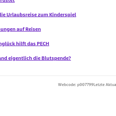
rüstet
ie Urlaubsreise zum Kinderspiel
gnungen auf Reisen
glück hilft das PECH
and eigentlich die Blutspende?
n
 Sterne
ng: 3 Sterne
ertung: 4 Sterne
 Bewertung: 5 Sterne
Webcode: p007799
Letzte Aktua