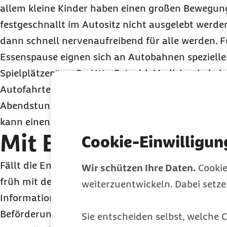
allem kleine Kinder haben einen großen Bewegun
festgeschnallt im Autositz nicht ausgelebt werde
dann schnell nervenaufreibend für alle werden. 
Essenspause eignen sich an Autobahnen spezielle
Spielplätzen“, so
Dr.
Utta Petzold, Medizinerin bei
Autofahrten lassen sich meist entspannter über
Abendstunden losfährt. Dann ist es im Auto kühl
kann einen großen Teil der Reise verschlafen.
Mit
Baby
im Flieger
Cookie-Einwilligun
Fällt die Entscheidung zugunsten einer Flugreise, 
Wir schützen Ihre Daten.
Cookie
früh mit der Fluggesellschaft in Verbindung setze
weiterzuentwickeln. Dabei setz
Informationen zur Auswahl von geeigneten Plätz
Beförderung des Kindes im Flugzeug geben. „Die e
Sie entscheiden selbst, welche C