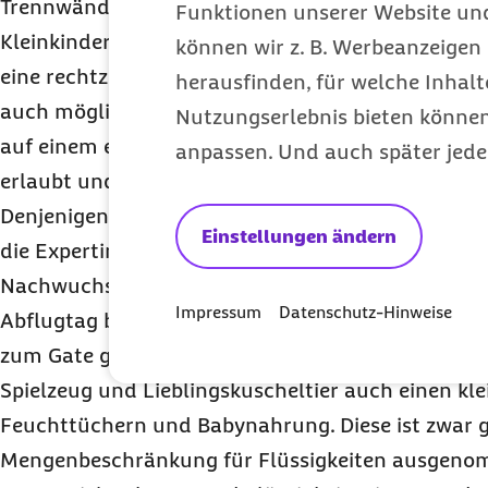
Trennwänden bietet mehr Beinfreiheit. Bei länge
Funktionen unserer Website un
Kleinkinder dort ein wenig am Boden spielen oder 
können wir z. B. Werbeanzeigen 
eine rechtzeitige Reservierung sinnvoll“, meint Pet
herausfinden, für welche Inhalt
auch möglich, den eigenen Kindersitz für den Flu
Nutzungserlebnis bieten können.
auf einem eigenen Sitz zu befestigen. Allerdings s
anpassen. Und auch später jede
erlaubt und der separate Platz kostet extra.
Denjenigen, die nicht allzu weit von Flughafen e
Einstellungen ändern
die Expertin das Einchecken am Vortag, um so la
Nachwuchs am Reisetag zu vermeiden. Die Famil
Impressum
Datenschutz-Hinweise
Abflugtag bequem mit der Bordkarte direkt zur P
zum Gate gehen. Für das Handgepäck empfiehlt d
Spielzeug und Lieblingskuscheltier auch einen kl
Feuchttüchern und Babynahrung. Diese ist zwar g
Mengenbeschränkung für Flüssigkeiten ausgenom