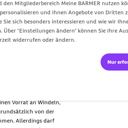
ren Flügen können
d den Mitgliederbereich Meine BARMER nutzen kön
krabbeln. Allerdings ist
personalisieren und Ihnen Angebote von Dritten z
zold. Je nach Alter ist es
e Sie sich besonders interessieren und wie wir Ihn
g mitzubringen und ihn
 Über "Einstellungen ändern" können Sie Ihre Aus
ind nicht alle Modelle
rzeit widerrufen oder ändern.
ntfernt wohnen, empfiehlt
Nur erfo
nge Wartezeiten mit dem
ie kann dann am
asskontrolle und weiter
ie Expertin neben
einen Vorrat an Windeln,
rundsätzlich von der
men. Allerdings darf