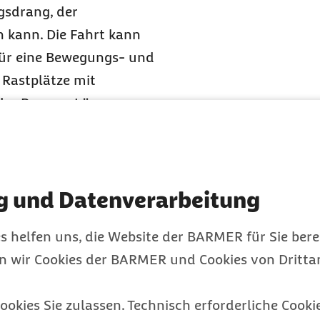
gsdrang, der
n kann. Die Fahrt kann
Für eine Bewegungs- und
 Rastplätze mit
 der Barmer. Längere
stehen, wenn man in den
er, und der Nachwuchs
g und Datenverarbeitung
sollten sich Eltern schon
s helfen uns, die Website der BARMER für Sie bere
n. Diese kann
en wir Cookies der BARMER und Cookies von Drittan
en und Möglichkeiten zur
rste Reihe hinter den
ookies Sie zulassen. Technisch erforderliche Cookie