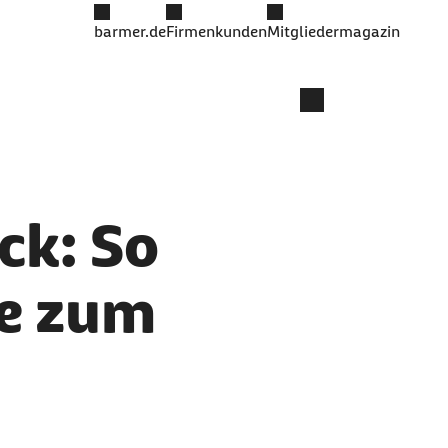
barmer.de
Firmenkunden
Mitgliedermagazin
ck: So
se zum