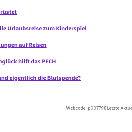
rüstet
ie Urlaubsreise zum Kinderspiel
gnungen auf Reisen
glück hilft das PECH
and eigentlich die Blutspende?
n
 Sterne
ng: 3 Sterne
ertung: 4 Sterne
 Bewertung: 5 Sterne
Webcode: p007798
Letzte Aktua