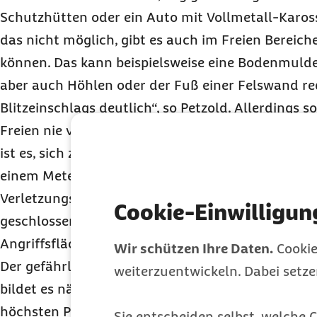
Schutzhütten oder ein Auto mit Vollmetall-Kaross
das nicht möglich, gibt es auch im Freien Bereiche
können. Das kann beispielsweise eine Bodenmulde
aber auch Höhlen oder der Fuß einer Felswand red
Blitzeinschlags deutlich“, so Petzold. Allerdings 
Freien nie von einer ganzen Personengruppe auf
ist es, sich zu verteilen. Empfohlen wird ein Abs
einem Meter zu anderen Personen, Wänden und 
Verletzungsgefahr durch einen Blitzschlag zu min
Cookie-Einwilligun
geschlossenen Füßen in die Hocke gehen. Diese Po
Angriffsfläche für einen Einschlag und verringert
Wir schützen Ihre Daten.
Cookie
Der gefährlichste Ort während eines Gewitters is
weiterzuentwickeln. Dabei setz
bildet es nämlich eine sehr ebene Fläche, bei der 
höchsten Punkt im Umkreis darstellt und somit z
Sie entscheiden selbst, welche C