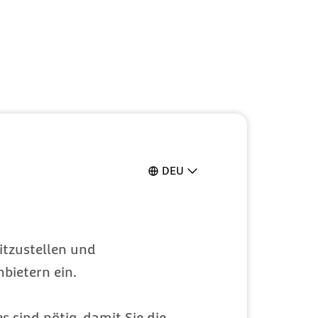
DEU
itzustellen und
bietern ein.
s sind nötig, damit Sie die