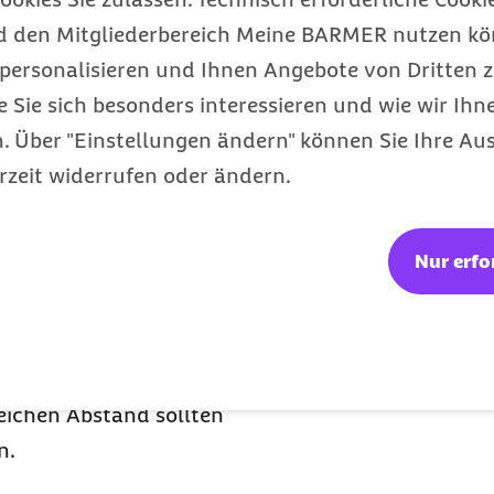
eren leitet Wasser die
d den Mitgliederbereich Meine BARMER nutzen kön
ann auch jemanden
personalisieren und Ihnen Angebote von Dritten z
ernung lediglich mit den
e Sie sich besonders interessieren und wie wir Ihn
z: beim ersten Grollen
 Über "Einstellungen ändern" können Sie Ihre Aus
u stark
rzeit widerrufen oder ändern.
n Bäumen oder
ßball- oder Golfplätze
Nur erfo
öglichst gemieden
men und Ästen
alten. Für Rad- und
indestens drei Meter vom
eichen Abstand sollten
n.