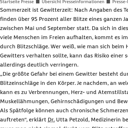
Sie befinden sich hier:
Startseite Presse
Übersicht Presseinformationen
Presse-
Sommerzeit ist Gewitterzeit: Nach Angaben des 
finden über 95 Prozent aller Blitze eines ganzen 
zwischen Mai und September statt. Da sich in dies
viele Menschen im Freien aufhalten, kommt es i
durch Blitzschläge. Wer weiß, wie man sich beim
Gewitters verhalten sollte, kann das Risiko einer
allerdings deutlich verringern.
„Die größte Gefahr bei einem Gewitter besteht du
Blitzeinschläge in den Körper. Je nachdem, an welche
kann es zu Verbrennungen, Herz- und Atemstills
Muskellähmungen, Gehirnschädigungen und Bewu
Als Spätfolge können auch chronische Schmerze
auftreten“, erklärt
Dr.
Utta Petzold, Medizinerin be