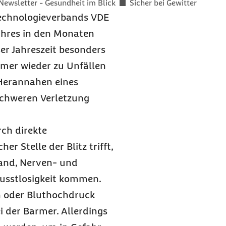
Newsletter - Gesundheit im Blick
Sicher bei Gewitter
Technologieverbands VDE
Jahres in den Monaten
er Jahreszeit besonders
mmer wieder zu Unfällen
 Herannahen eines
 schweren Verletzung
rch direkte
r Stelle der Blitz trifft,
tand, Nerven- und
sstlosigkeit kommen.
n oder Bluthochdruck
i der Barmer. Allerdings