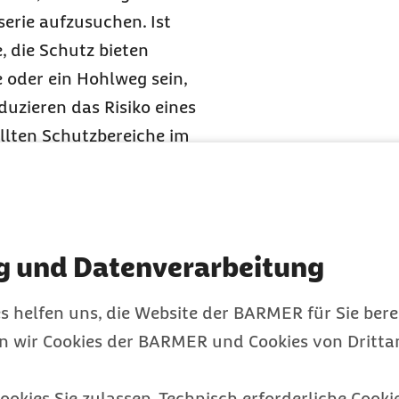
erie aufzusuchen. Ist
, die Schutz bieten
 oder ein Hohlweg sein,
uzieren das Risiko eines
sollten Schutzbereiche im
gesucht werden. Besser
tand von mindestens
Gegenständen. Um die
imieren, sollte man mit
g und Datenverarbeitung
sition bietet wenig
 die Schrittspannung.
s helfen uns, die Website der BARMER für Sie bere
t Wasser. Zum einen
en wir Cookies der BARMER und Cookies von Drittan
selbst ein Kopf den
u einem sehr
ookies Sie zulassen. Technisch erforderliche Cookie