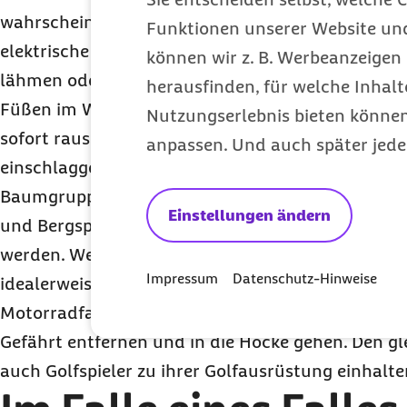
wahrscheinlichen Ziel für den Blitz wird. Zum and
Funktionen unserer Website un
elektrische Energie eines Blitzes sehr gut und k
können wir z. B. Werbeanzeigen 
lähmen oder verletzten, der in relativ wenig Entf
herausfinden, für welche Inhalt
Füßen im Wasser steht. Deshalb gilt der Grundsat
Nutzungserlebnis bieten können.
sofort raus aus dem Wasser. Aber auch die Nähe z
anpassen. Und auch später jede
einschlaggefährdeten Objekten wie freistehende
Baumgruppen, Waldrändern, freien Flächen wie Fu
Einstellungen ändern
und Bergspitzen birgt große Risiken und sollte m
werden. Wer sich im Wald aufhält, sollte zu Bäu
Impressum
Datenschutz-Hinweise
idealerweise einen Abstand von zehn Metern einh
Motorradfahrer gilt: Anhalten, absteigen, sich m
Gefährt entfernen und in die Hocke gehen. Den gl
auch Golfspieler zu ihrer Golfausrüstung einhalte