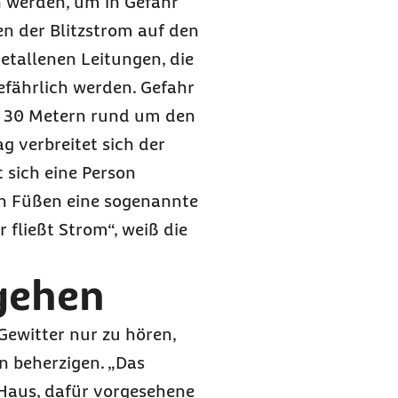
n werden, um in Gefahr
en der Blitzstrom auf den
tallenen Leitungen, die
efährlich werden. Gefahr
a 30 Metern rund um den
ag verbreitet sich der
 sich eine Person
en Füßen eine sogenannte
fließt Strom“, weiß die
gehen
 Gewitter nur zu hören,
n beherzigen. „Das
s Haus, dafür vorgesehene