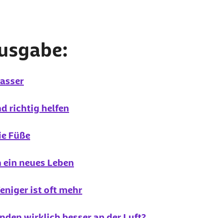
Ausgabe:
asser
d richtig helfen
ie Füße
n ein neues Leben
niger ist oft mehr
nden wirklich besser an der Luft?