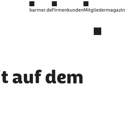
barmer.de
Firmenkunden
Mitgliedermagazin
it auf dem