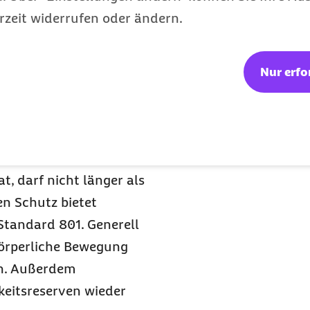
rzeit widerrufen oder ändern.
heidet, wichtig ist
eigenen Hauttyp richtet.
zmitteln oft
Nur erfo
d zu einem sogenannten
aut ist empfindlicher
nnenbrand aufgrund der
r besonders hoch“, so
, darf nicht länger als
en Schutz bietet
Standard 801. Generell
körperliche Bewegung
en. Außerdem
keitsreserven wieder