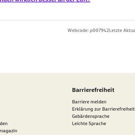
n
 Sterne
ng: 3 Sterne
ertung: 4 Sterne
 Bewertung: 5 Sterne
Webcode: p007942
Letzte Aktua
Barrierefreiheit
Barriere melden
Erklärung zur Barrierefreiheit
Gebärdensprache
den
Leichte Sprache
rmagazin