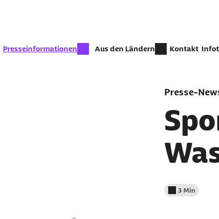
Zum Seiteninhalt springen
zur Zeit aktiv:
Presseinformationen
Aus den Ländern
Kontakt
Info
Presse-News
Spo
Was
3 Min
Lesedauer wenig