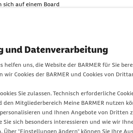
n sich auf einem Board
ist ähnlich entspannend
t man das Gefühl, fast
e Schönheit der Natur
nft den Körper und
g und Datenverarbeitung
tand-up-Paddling
erfreut
Gegensatz zum Surfen,
s helfen uns, die Website der BARMER für Sie bere
 es dafür auch in
en wir Cookies der BARMER und Cookies von Drittan
Flüssen gibt. Viele
und sind leicht zu
ookies Sie zulassen. Technisch erforderliche Cookie
a oder Krafttraining auf
d den Mitgliederbereich Meine BARMER nutzen kön
ungen zusätzlich immer
personalisieren und Ihnen Angebote von Dritten z
klärt Möhlendick.
e Sie sich besonders interessieren und wie wir Ihn
en!
 Über "Einstellungen ändern" können Sie Ihre Aus