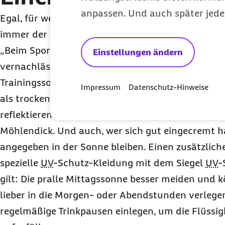
anpassen. Und auch später jede
Egal, für welche Sportart im Freien man sich entsc
immer der richtige
UV
-Schutz, der sich nach dem 
„Beim Sport wird das Eincremen mit Sonnenschut
Einstellungen ändern
vernachlässigt. Das kann sich schnell rächen un
Trainingssonnenbrand führen, denn schwitzende H
Impressum
Datenschutz-Hinweise
als trockene. Zudem ist die Gefahr für einen So
reflektierenden Sonnenstrahlen am und im Wasse
Möhlendick. Und auch, wer sich gut eingecremt hat
angegeben in der Sonne bleiben. Einen zusätzlich
spezielle
UV
-Schutz-Kleidung mit dem Siegel
UV
-
gilt: Die pralle Mittagssonne besser meiden und 
lieber in die Morgen- oder Abendstunden verleg
regelmäßige Trinkpausen einlegen, um die Flüssig