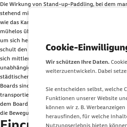
Die Wirkung von
Stand-up-Paddling
, bei dem ma
stehend mithilfe eines Stechpaddels fortbewegt, 
wie das Kanufahren. „Beim
Stand-up-Paddling
ha
mühelos über das Wasser zu gleiten. Man kann di
um sich herum genießen, trainiert gleichzeitig sa
Cookie-Einwilligun
schult den Gleichgewichtssinn“, so Möhlendick.
S
sich mittlerweile großer Beliebtheit, weil es, im 
Wir schützen Ihre Daten.
Cookie
unabhängig vom Wind betrieben werden kann und
weiterzuentwickeln. Dabei setz
städtischen Gebieten Möglichkeiten auf Seen oder 
Boards sind aufblasbar, passen in einen Rucksack 
Sie entscheiden selbst, welche C
transportieren. „Besonders effektiv sind auch Yog
Funktionen unserer Website un
dem Board, weil der Körper zusätzlich zu den Üb
können wir z. B. Werbeanzeigen 
die Bewegungen des Boards ausgleichen muss“, er
herausfinden, für welche Inhalt
Eincremen und trink
Nutzungserlebnis bieten können.