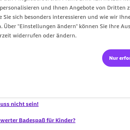
en Gründen auch immer,
personalisieren und Ihnen Angebote von Dritten z
s etwa 9 oder 10 Uhr
e Sie sich besonders interessieren und wie wir Ihn
efschlafphasen erlebt.
 Über "Einstellungen ändern" können Sie Ihre Aus
usche deutlich zu, so
rzeit widerrufen oder ändern.
ist. Wer allerdings alle
blenden kann, ist nicht
Nur erfo
Ausgabe:
uss nicht sein!
erter Badespaß für Kinder?