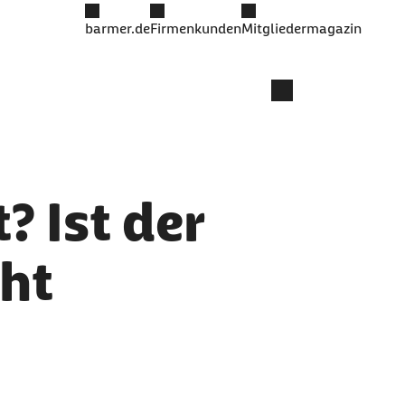
barmer.de
Firmenkunden
Mitgliedermagazin
? Ist der
cht