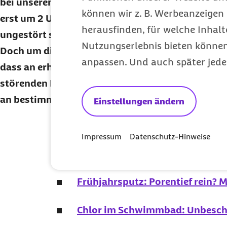
bei unserem Beispiel zu bleiben: Wer, aus welch
können wir z. B. Werbeanzeigen 
erst um 2 Uhr morgens in Bett kommt, müsste bi
herausfinden, für welche Inhalt
ungestört schlafen können, damit er genügend Ti
Nutzungserlebnis bieten können.
Doch um diese Zeit nehmen Licht und Alltagsgerä
anpassen. Und auch später jede
dass an erholsamen Schlaf häufig nicht zu denken 
störenden Faktoren aus seinem Schlafzimmer aus
an bestimmte Schlafenszeiten gebunden.
Einstellungen ändern
Hier geht's zum kostenlosen
Abo
Impressum
Datenschutz-Hinweise
Alle Themen der 
Frühjahrsputz: Porentief rein? M
Chlor im Schwimmbad: Unbeschw