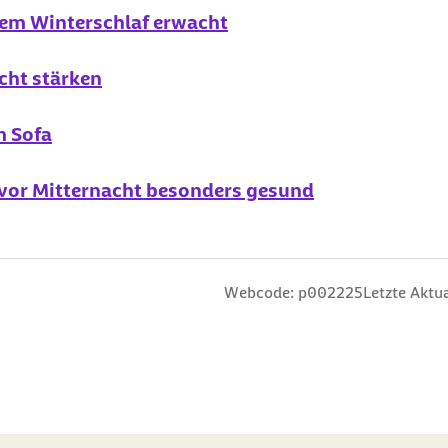
dem Winterschlaf erwacht
icht stärken
m Sofa
f vor Mitternacht besonders gesund
n
 Sterne
ng: 3 Sterne
ertung: 4 Sterne
 Bewertung: 5 Sterne
Webcode: p002225
Letzte Aktua