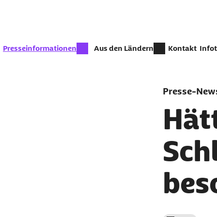
Zum Seiteninhalt springen
zur Zeit aktiv:
Presseinformationen
Aus den Ländern
Kontakt
Info
Presse-News
Hätt
Sch
bes