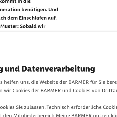
 kommt in die
eneration benötigen. Und
ach dem Einschlafen auf.
 Muster: Sobald wir
Blutdruck und selbst die
rden vom Gehirn nicht
unde später setzt dann
Traumphase, in der das
g und Datenverarbeitung
 des vergangenen Tages
gesamt zwischen 90 und
s helfen uns, die Website der BARMER für Sie bere
hrfach.
en wir Cookies der BARMER und Cookies von Drittan
, umso erholter wachen
eit ins Spiel kommen.
ookies Sie zulassen. Technisch erforderliche Cookie
facher ruhiger. Oder um
d den Mitgliederbereich Meine BARMER nutzen kön