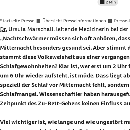
2 Min
Lesedauer wenig
Sie befinden sich hier:
Startseite Presse
Übersicht Presseinformationen
Presse-
Dr.
Ursula Marschall, leitende Medizinerin bei de
Nachtschwärmer müssen sich oft anhören, dass 
Mitternacht besonders gesund sei. Aber stimmt d
stammt diese Volksweisheit aus einer vergangen
Schlafgewohnheiten? Klar ist, wer erst um 2 Uhr
um 6 Uhr wieder aufsteht, ist müde. Dass liegt a
speziell der Schlaf vor Mitternacht fehlt, sonde
Schlafmangel. Wissenschaftler haben herausgef
Zeitpunkt des Zu-Bett-Gehens keinen Einfluss auf
Viel wichtiger ist, wie lange und wie ungestört m