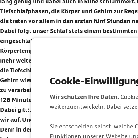
lang genug und dabei auch in Ruhe schlummert,
Tiefschlafphasen, die Körper und Gehirn zur Reg
die treten vor allem in den ersten fünf Stunden n
Dabei folgt unser Schlaf stets einem bestimmten
eingeschlafen sind, fahren Atmung, Herzschlag, 
Körpertemperatur herunter, und äußere Reize we
mehr weitergeleitet. Eine halbe bis eine ganze St
die Tiefschlafphase ein. Ihr wiederum folgt eine 
Cookie-Einwilligun
Gehirn wieder sehr aktiv wird, um die Ereignisse
zu verarbeiten. Diese beiden Phasen dauern ins
Wir schützen Ihre Daten.
Cookie
120 Minuten und wiederholen sich pro Nacht me
weiterzuentwickeln. Dabei setz
Dabei gilt: Je mehr Tiefschlafphasen wir erleben
wir auf. Und hier kann dann tatsächlich die Uhrz
Sie entscheiden selbst, welche C
Denn in den allermeisten Fällen ist es nachts ein
Funktionen unserer Website un