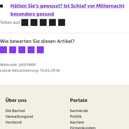
Hätten Sie‘s gewusst? Ist Schlaf vor Mitternacht
besonders gesund
Teilen auf
Wie bewerten Sie diesen Artikel?
Ihre Bewertung: 1 Stern
Ihre Bewertung: 2 Sterne
Ihre Bewertung: 3 Sterne
Ihre Bewertung: 4 Sterne
Ihre Bewertung: 5 Sterne
Webcode: p003660
Letzte Aktualisierung:
15.03.2016
Über uns
Portale
Die Barmer
barmer.de
Verwaltungsrat
Politik
Vorstand
Karriere
Firmenkunden