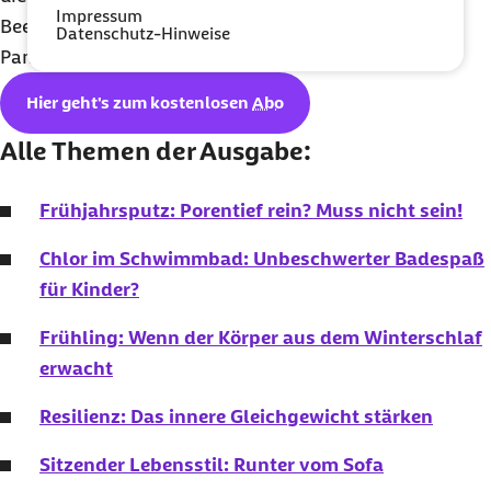
Impressum
Beeinflussen einer Situation behält", so Jakob-
Datenschutz-Hinweise
Pannier.
Hier geht's zum kostenlosen
Abo
Alle Themen der Ausgabe:
Frühjahrsputz: Porentief rein? Muss nicht sein!
Chlor im Schwimmbad: Unbeschwerter Badespaß
für Kinder?
Frühling: Wenn der Körper aus dem Winterschlaf
erwacht
Resilienz: Das innere Gleichgewicht stärken
Sitzender Lebensstil: Runter vom Sofa