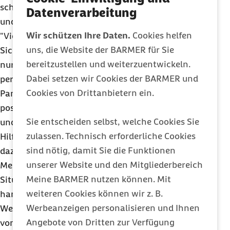
schwieriger Lebensumstände leichter in Balance
Datenverarbeitung
und wachsen an Widrigkeiten. Jakob-Pannier:
Wir schützen Ihre Daten.
Cookies helfen
"Vieles ist schlicht und ergreifend eine Sache der
uns, die Website der BARMER für Sie
Sichtweise. Stress und Hektik können entweder
bereitzustellen und weiterzuentwickeln.
nur belasten oder aber auch eine Chance zur
Dabei setzen wir Cookies der BARMER und
persönlichen Weiterentwicklung sein." Laut Jakob-
Cookies von Drittanbietern ein.
Pannier gibt es verschiedene Faktoren, die eine
positive Auseinandersetzung mit Krisen fördern
Sie entscheiden selbst, welche Cookies Sie
und negative Belastungsfolgen wie Angst oder
zulassen. Technisch erforderliche Cookies
Hilflosigkeit vermindern. Neben Optimismus zählt
sind nötig, damit Sie die Funktionen
dazu auch Verantwortung, denn resiliente
unserer Website und den Mitgliederbereich
Menschen sind überzeugt davon, dass sie die
Meine BARMER nutzen können. Mit
Situation selbst gestalten können und beginnen zu
weiteren Cookies können wir z. B.
handeln. Ebenso wichtig ist Selbstwertschätzung:
Werbeanzeigen personalisieren und Ihnen
Wer sich selbst vertraut, macht sich unabhängig
Angebote von Dritten zur Verfügung
von der Wertschätzung anderer und erkennt