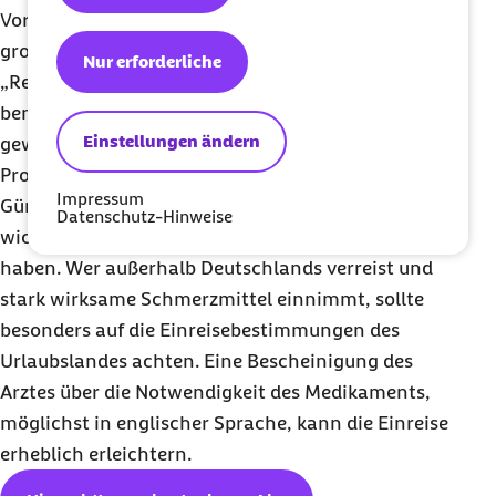
Vor allem chronisch Kranke müssen häufig relativ
große Mengen von Medikamenten mit sich führen.
Nur erforderliche
„Reisende, die regelmäßig Medikamente
benötigen, sollten zur Sicherheit immer eine
Einstellungen ändern
gewisse Reserve mitnehmen. Ich empfehle etwa 50
Prozent mehr als eigentlich notwendig“, so
Impressum
Günther. Auf Flugreisen rät die Expertin, die
Datenschutz-Hinweise
wichtigsten Präparate im Handgepäck dabei zu
haben. Wer außerhalb Deutschlands verreist und
stark wirksame Schmerzmittel einnimmt, sollte
besonders auf die Einreisebestimmungen des
Urlaubslandes achten. Eine Bescheinigung des
Arztes über die Notwendigkeit des Medikaments,
möglichst in englischer Sprache, kann die Einreise
erheblich erleichtern.