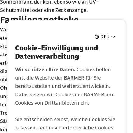
Sonnenbrand denken, ebenso wie an UV-
Schutzmittel oder eine Zeckenzange.
Familienapotheke
Wer mit kleinen Kindern verreist, benötigt eine
DEU
etwas umfangreichere Reiseapotheke. „Für
Flugreisen mit dem Nachwuchs sind
Cookie-Einwilligung und
abschwellende Nasentropfen sinnvoll. Sie
Datenverarbeitung
erleichtern Babys und Kleinkindern den Start und
Wir schützen Ihre Daten.
Cookies helfen
die Landung erheblich“, so Günther. Auch auf die
uns, die Website der BARMER für Sie
üblichen Kinderkrankheiten wie Fieber, Husten und
bereitzustellen und weiterzuentwickeln.
Ohrenschmerzen sollte man reagieren können,
Dabei setzen wir Cookies der BARMER und
und entsprechende Medikamente mitführen. Bei
Cookies von Drittanbietern ein.
hohem Flüssigkeitsverlust wegen Durchfall ist ein
Trockenpulver mit Elektrolyten vor allem bei
Sie entscheiden selbst, welche Cookies Sie
Säuglingen sehr hilfreich. Kleinere Verletzungen
zulassen. Technisch erforderliche Cookies
können mit einer Wund- und Heilsalbe versorgt