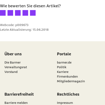
Wie bewerten Sie diesen Artikel?
Ihre Bewertung: 1 Stern
Ihre Bewertung: 2 Sterne
Ihre Bewertung: 3 Sterne
Ihre Bewertung: 4 Sterne
Ihre Bewertung: 5 Sterne
Webcode: p009673
Letzte Aktualisierung:
15.06.2018
Über uns
Portale
Die Barmer
barmer.de
Verwaltungsrat
Politik
Vorstand
Karriere
Firmenkunden
Mitgliedermagazin
Barrierefreiheit
Rechtliches
Barriere melden
Impressum