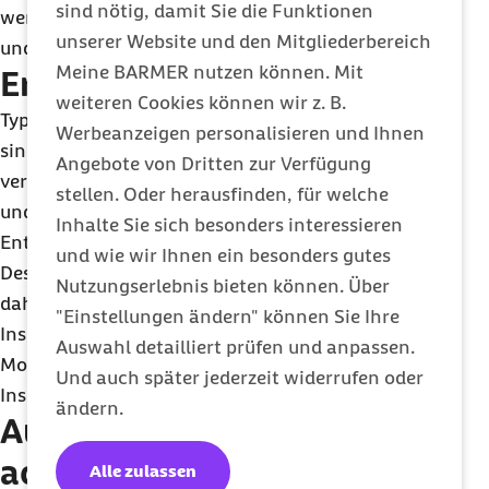
sind nötig, damit Sie die Funktionen
werden. Mittel gegen Reiseübelkeit können An-
unserer Website und den Mitgliederbereich
und Abreise sehr viel angenehmer gestalten.
Meine BARMER nutzen können. Mit
Erste Hilfe auf Fernreisen
weiteren Cookies können wir z. B.
Typische Beschwerden bei Reisen in ferne Länder
Werbeanzeigen personalisieren und Ihnen
sind häufig Durchfall und Verstopfung, oft
Angebote von Dritten zur Verfügung
verursacht durch das ungewohnte exotische Essen
stellen. Oder herausfinden, für welche
und schlechtere hygienische Bedingungen.
Inhalte Sie sich besonders interessieren
Entsprechende Medikamente und ein
und wie wir Ihnen ein besonders gutes
Desinfektionsgel für Hände und Flächen sollten
Nutzungserlebnis bieten können. Über
daher bei Fernreisen nicht fehlen. Auch
"Einstellungen ändern" können Sie Ihre
Insektenschutzmittel und gegebenenfalls ein
Auswahl detailliert prüfen und anpassen.
Moskitonetz, sowie eine Salbe gegen
Und auch später jederzeit widerrufen oder
Insektenstiche und Sonnenbrand sind sinnvoll.
ändern.
Auf Einreisebestimmungen
achten
Alle zulassen