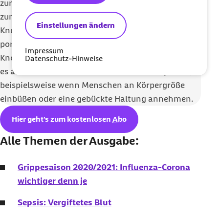
zurückbilden. Sie tritt vor allem bei Menschen im
zunehmenden Alter ab 50 Jahren auf. Die
Einstellungen ändern
Knochenstruktur der Betroffenen wird brüchig und
porös, sodass bereits leichte Stürze zu
Impressum
Knochenbrüchen führen können. Manchmal gibt
Datenschutz-Hinweise
es auch sichtbare Anzeichen für die Osteoporose,
beispielsweise wenn Menschen an Körpergröße
einbüßen oder eine gebückte Haltung annehmen.
Hier geht's zum kostenlosen
Abo
Alle Themen der Ausgabe:
Grippesaison 2020/2021: Influenza-Corona
wichtiger denn je
Sepsis: Vergiftetes Blut