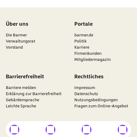
Über uns
Portale
Die Barmer
barmer.de
Verwaltungsrat
Politik
Vorstand
Karriere
Firmenkunden
Mitgliedermagazin
Barrierefreiheit
Rechtliches
Barriere melden
Impressum
Erklärung zur Barrierefreiheit
Datenschutz
Gebärdensprache
Nutzungsbedingungen
Leichte Sprache
Fragen zum Online-Angebot
externer Link
externer Link
externer Link
externer
Besuchen Sie die
BARMER
auf