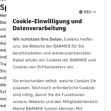
Sportliche Betätigung hilft
DEU
Neben der Ernährung ist Bewegung ein wichtiger
Cookie-Einwilligung und
Baustein. „Osteoporose-Patienten sollten sich
Datenverarbeitung
nicht vor sportlicher Betätigung scheuen. Der
weitere Verlauf der Erkrankung kann vor allem
Wir schützen Ihre Daten.
Cookies helfen
durch körperliche Aktivität positiv beeinflusst
uns, die Website der BARMER für Sie
werden. Allerdings benötigen sie ein auf ihre
bereitzustellen und weiterzuentwickeln.
individuelle Situation abgestimmtes
Dabei setzen wir Cookies der BARMER und
Trainingsprogramm“, erklärt Marschall.
Cookies von Drittanbietern ein.
Studien zeigen, dass eine stärkere Beanspruchung
mit zunehmender Knochenmasse einhergeht und
Sie entscheiden selbst, welche Cookies Sie
die Knochendichte zunimmt. Bei körperlicher
zulassen. Technisch erforderliche Cookies
Schonung hingegen baut sich der Knochen ab,
sind nötig, damit Sie die Funktionen
sowohl die Knochenmasse als auch die Festigkeit
unserer Website und den Mitgliederbereich
werden geringer. „Ein gezieltes, regelmäßiges
Meine BARMER nutzen können. Mit