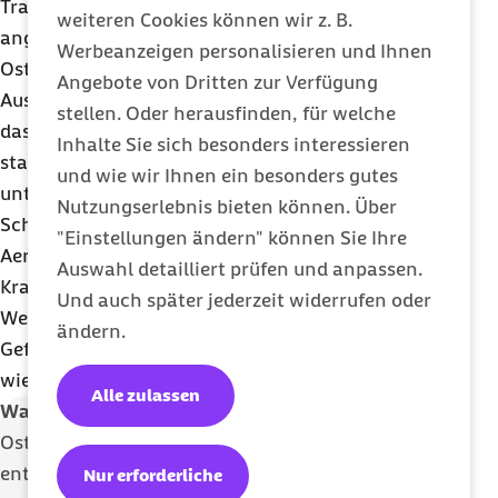
Training ist daher, neben Medikamenten und einer
weiteren Cookies können wir z. B.
angepassten Ernährung, essenziell für
Werbeanzeigen personalisieren und Ihnen
Osteoporose-Patienten“, so Marschall. Bei der
Angebote von Dritten zur Verfügung
Auswahl der Sportarten sollte man darauf achten,
stellen. Oder herausfinden, für welche
dass die Bewegungen dynamisch und nicht
Inhalte Sie sich besonders interessieren
statisch ausgeführt werden. Empfehlenswert sind
und wie wir Ihnen ein besonders gutes
unter anderem Wandern und schnelles Gehen,
Nutzungserlebnis bieten können. Über
Schwimmen, Tanzen, Radfahren, Tischtennis und
"Einstellungen ändern" können Sie Ihre
Aerobic
, aber auch Kraftübungen und gezielte
Auswahl detailliert prüfen und anpassen.
Krankengymnastik unter fachlicher Anleitung.
Und auch später jederzeit widerrufen oder
Weniger geeignet sind hingegen aufgrund der
ändern.
Gefahr von Verletzungen Mannschaftssportarten
wie Handball oder Fußball sowie Kampfsportarten.
Alle zulassen
Was ist Osteoporose?
Osteoporose, auch Knochenschwund genannt,
entsteht, wenn sich sogenannte Knochenbälkchen
Nur erforderliche