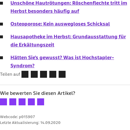
Unschöne Hautrötungen: Röschenflechte tritt im
Herbst besonders häufig auf
Osteoporose: Kein auswegloses Schicksal
Hausapotheke im Herbst: Grundausstattung für
die Erkältungszeit
Hätten Sie's gewusst? Was ist Hochstapler-
Syndrom?
Teilen auf
Wie bewerten Sie diesen Artikel?
Ihre Bewertung: 1 Stern
Ihre Bewertung: 2 Sterne
Ihre Bewertung: 3 Sterne
Ihre Bewertung: 4 Sterne
Ihre Bewertung: 5 Sterne
Webcode: p015907
Letzte Aktualisierung:
14.09.2020