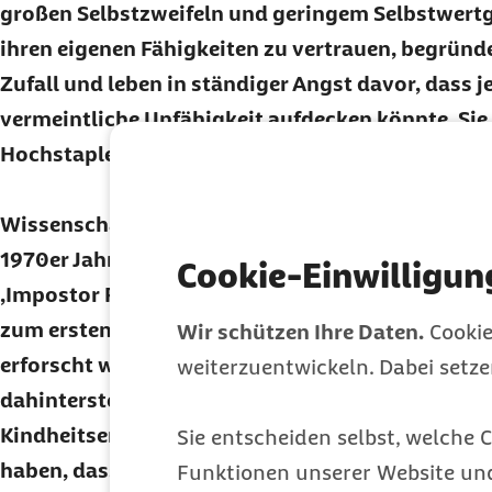
großen Selbstzweifeln und geringem Selbstwertge
ihren eigenen Fähigkeiten zu vertrauen, begründen
Zufall und leben in ständiger Angst davor, dass 
vermeintliche Unfähigkeit aufdecken könnte. Sie 
Hochstapler und sind fest davon überzeugt.
Wissenschaftlich bekannt ist das Hochstapler-S
1970er Jahren. Damals beschrieben zwei
US
-Psy
Cookie-Einwilligun
‚Impostor Phenomenon‘
(
Impostor
ist das englis
zum ersten Mal in einer Studie. Obwohl das Phä
Wir schützen Ihre Daten.
Cookie
erforscht wurde, ist bis heute nicht eindeutig gek
weiterzuentwickeln. Dabei setz
dahintersteckt. Viele Forschende vermuten aller
Kindheitserfahrungen. Etwa, wenn Menschen in i
Sie entscheiden selbst, welche C
haben, dass sie nur dann geliebt werden, wenn s
Funktionen unserer Website un