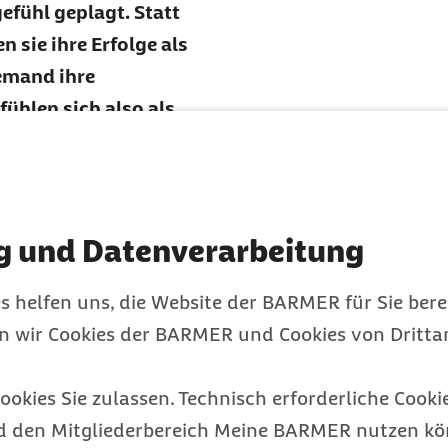
fühl geplagt. Statt
 sie ihre Erfolge als
jemand ihre
fühlen sich also als
yndrom seit den späten
chologinnen das
g und Datenverarbeitung
che Wort für Betrüger)
nomen seitdem intensiv
s helfen uns, die Website der BARMER für Sie bere
lärt, was
en wir Cookies der BARMER und Cookies von Drittan
dings negative
hrem Elternhaus gelernt
ookies Sie zulassen. Technisch erforderliche Cookie
ie bestimmte Leistungen
d den Mitgliederbereich Meine BARMER nutzen kön