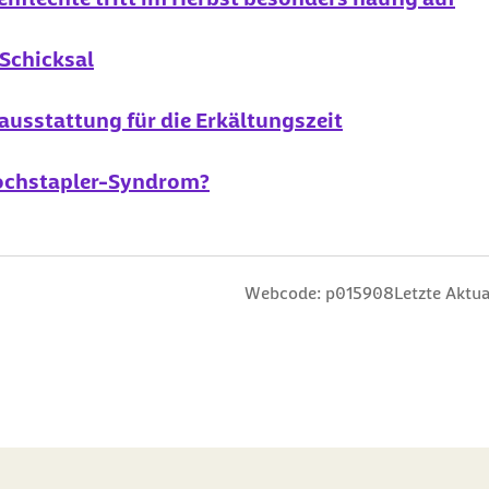
Schicksal
usstattung für die Erkältungszeit
Hochstapler-Syndrom?
n
 Sterne
ng: 3 Sterne
ertung: 4 Sterne
 Bewertung: 5 Sterne
Webcode: p015908
Letzte Aktua