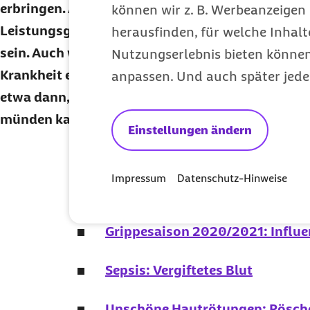
erbringen. Aber auch der empfundene Druck in ei
können wir z. B. Werbeanzeigen 
Leistungsgesellschaft kann eine Ursache des H
herausfinden, für welche Inhalt
sein. Auch wenn diese Form des Selbstzweifels ni
Nutzungserlebnis bieten können.
Krankheit eingestuft wird, bedarf es manchmal pr
anpassen. Und auch später jede
etwa dann, wenn es sich selbst verstärkt und in
münden kann.
Einstellungen ändern
Hier geht's zum kostenlosen
Abo
Alle Themen der 
Impressum
Datenschutz-Hinweise
Grippesaison 2020/2021: Influe
Sepsis: Vergiftetes Blut
Unschöne Hautrötungen: Röschen