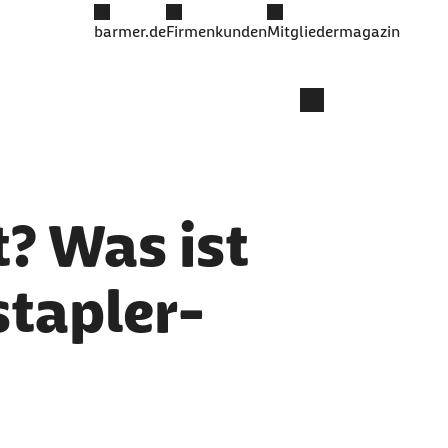
barmer.de
Firmenkunden
Mitgliedermagazin
? Was ist
stapler-