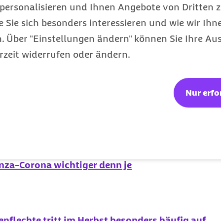
ner
personalisieren und Ihnen Angebote von Dritten z
ochstapler-Syndroms
e Sie sich besonders interessieren und wie wir Ihn
cht grundsätzlich als
 Über "Einstellungen ändern" können Sie Ihre Aus
ofessioneller Hilfe,
rzeit widerrufen oder ändern.
 einem
Burnout
-Syndrom
Nur erfo
Ausgabe:
nza-Corona wichtiger denn je
flechte tritt im Herbst besonders häufig auf