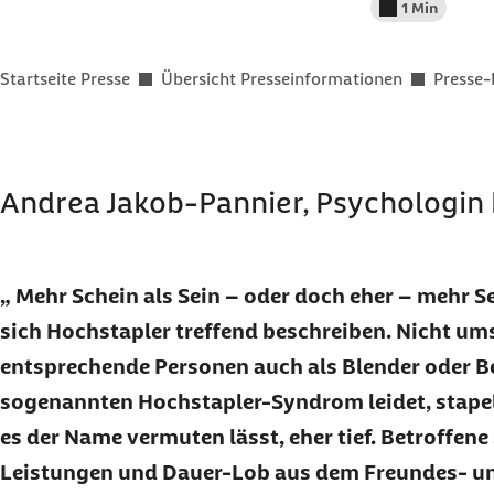
1 Min
Lesedauer wenig
Sie befinden sich hier:
Startseite Presse
Übersicht Presseinformationen
Presse-
Andrea Jakob-Pannier, Psychologin 
Mehr Schein als Sein – oder doch eher – mehr Se
sich Hochstapler treffend beschreiben. Nicht u
entsprechende Personen auch als Blender oder B
sogenannten Hochstapler-Syndrom leidet, stapelt
es der Name vermuten lässt, eher tief. Betroffene
Leistungen und Dauer-Lob aus dem Freundes- un