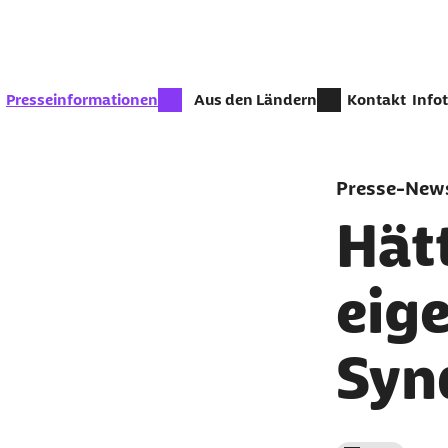
Zum Seiteninhalt springen
zur Zeit aktiv:
Presseinformationen
Aus den Ländern
Kontakt
Info
Presse-News
Hätt
eig
Syn