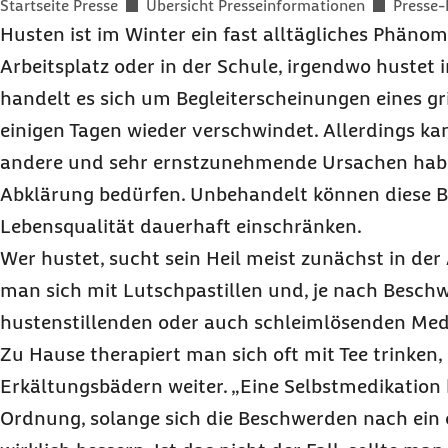
Sie befinden sich hier:
Startseite Presse
Übersicht Presseinformationen
Presse-
Husten ist im Winter ein fast alltägliches Phäno
Arbeitsplatz oder in der Schule, irgendwo hustet
handelt es sich um Begleiterscheinungen eines gr
einigen Tagen wieder verschwindet. Allerdings ka
andere und sehr ernstzunehmende Ursachen haben
Abklärung bedürfen. Unbehandelt können diese B
Lebensqualität dauerhaft einschränken.
Wer hustet, sucht sein Heil meist zunächst in der
man sich mit Lutschpastillen und, je nach Besch
hustenstillenden oder auch schleimlösenden Me
Zu Hause therapiert man sich oft mit Tee trinken,
Erkältungsbädern weiter. „Eine Selbstmedikation b
Ordnung, solange sich die Beschwerden nach ein