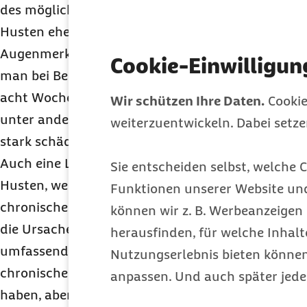
des möglicherweise ausgeworfenen Sekrets eingete
Husten eher trocken und verschleimt ist, legen M
Augenmerk vor allem auf die Dauer. Von einem ak
Cookie-Einwilligun
man bei Beschwerden bis maximal zwei Wochen. D
acht Wochen an, wird er als „subakut“ bezeichne
Wir schützen Ihre Daten.
Cookie
unter anderem eine Infektion mit Bakterien sein, 
weiterzuentwickeln. Dabei setz
stark schädigen, oder auch eine Ansteckung mit 
Auch eine Lungenentzündung kann die Ursache sei
Sie entscheiden selbst, welche C
Husten, wenn er länger als acht Wochen anhält.
Funktionen unserer Website un
chronischer Husten sollten immer durch einen Arz
können wir z. B. Werbeanzeigen 
die Ursachen so unterschiedlich sein können. „Nur
herausfinden, für welche Inhalt
umfassenden Diagnostik kann dem Betroffenen ge
Nutzungserlebnis bieten können.
chronischer Husten kann beispielweise seinen Ur
anpassen. Und auch später jede
haben, aber auch in einer Tuberkulose. Außerdem 