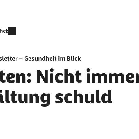
thek
letter – Gesundheit im Blick
en: Nicht immer 
ältung schuld
er als