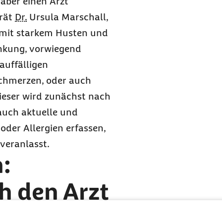
n aber einen Arzt
 rät
Dr.
Ursula Marschall,
r mit starkem Husten und
nkung, vorwiegend
auffälligen
chmerzen, oder auch
ieser wird zunächst nach
auch aktuelle und
der Allergien erfassen,
veranlasst.
:
h den Arzt
 nach der Art und Menge