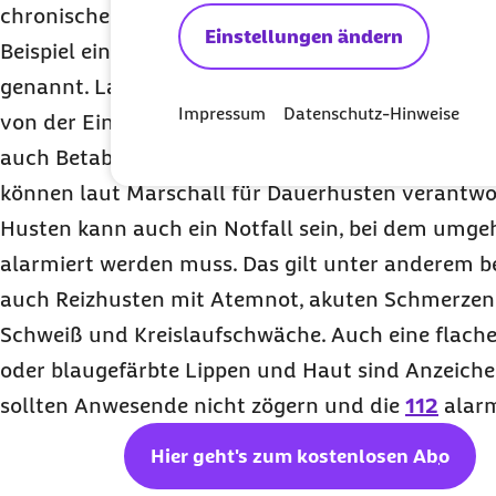
chronischen Atemwegs- und Lungenkrankheiten a
Einstellungen ändern
Beispiel einer chronisch obstruktiven Lungenerk
genannt. Langandauernder Husten kann sogar ei
Impressum
Datenschutz-Hinweise
von der Einnahme bestimmter Medikamente wie
auch Betablockern sein“, erklärt Marschall. Auc
können laut Marschall für Dauerhusten verantwor
Husten kann auch ein Notfall sein, bei dem umg
alarmiert werden muss. Das gilt unter anderem b
auch Reizhusten mit Atemnot, akuten Schmerzen 
Schweiß und Kreislaufschwäche. Auch eine flach
oder blaugefärbte Lippen und Haut sind Anzeichen
sollten Anwesende nicht zögern und die
112
alarm
Hier geht's zum kostenlosen
Abo