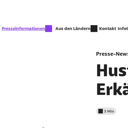
Zum Seiteninhalt springen
zur Zeit aktiv:
Presseinformationen
Aus den Ländern
Kontakt
Info
Presse-News
Hust
Erk
3 Min
Lesedauer wenig