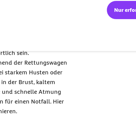
uftreten, also zum
Nur erfo
rankung, auch
COPD
ne Begleiterscheinung
ACE
-Hemmern oder
h Herzerkrankungen
tlich sein.
ehend der Rettungswagen
ei starkem Husten oder
in der Brust, kaltem
e und schnelle Atmung
 für einen Notfall. Hier
ieren.