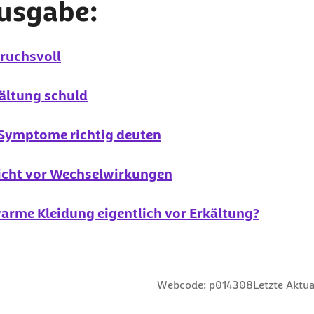
Ausgabe:
ruchsvoll
kältung schuld
 Symptome richtig deuten
icht vor Wechselwirkungen
warme Kleidung eigentlich vor Erkältung?
n
 Sterne
ng: 3 Sterne
ertung: 4 Sterne
 Bewertung: 5 Sterne
Webcode: p014308
Letzte Aktua