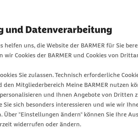
ilt wurde, also ob der
ediziner inzwischen das
uten Husten spricht
g und Datenverarbeitung
auert der Husten bis zu
t. Ursache kann dann
s helfen uns, die Website der BARMER für Sie bere
die die Schleimhäute
en wir Cookies der BARMER und Cookies von Drittan
Keuchhustenerregern.
n. Als „chronisch“ gilt
ookies Sie zulassen. Technisch erforderliche Cookie
 Subakuter und
d den Mitgliederbereich Meine BARMER nutzen kön
t abgeklärt werden, weil
personalisieren und Ihnen Angebote von Dritten z
 mithilfe einer
e Sie sich besonders interessieren und wie wir Ihn
holfen werden. Ein
 Über "Einstellungen ändern" können Sie Ihre Aus
sprung in einem Tumor
rzeit widerrufen oder ändern.
kann er bei allen